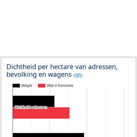
Dichtheid per hectare van adressen,
bevolking en wagens
België
Wijk 0 Kemzeke
Dichtheid adressen
Dichtheid adressen