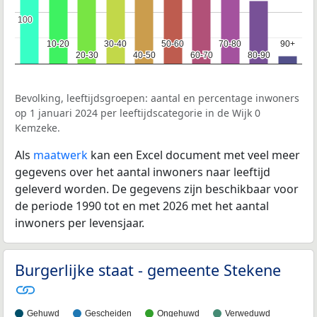
100
100
10-20
10-20
30-40
30-40
50-60
50-60
70-80
70-80
90+
90+
20-30
20-30
40-50
40-50
60-70
60-70
80-90
80-90
Bevolking, leeftijdsgroepen: aantal en percentage inwoners
op 1 januari 2024 per leeftijdscategorie in de Wijk 0
Kemzeke.
Als
maatwerk
kan een Excel document met veel meer
gegevens over het aantal inwoners naar leeftijd
geleverd worden. De gegevens zijn beschikbaar voor
de periode 1990 tot en met 2026 met het aantal
inwoners per levensjaar.
Burgerlijke staat - gemeente Stekene
Gehuwd
Gescheiden
Ongehuwd
Verweduwd