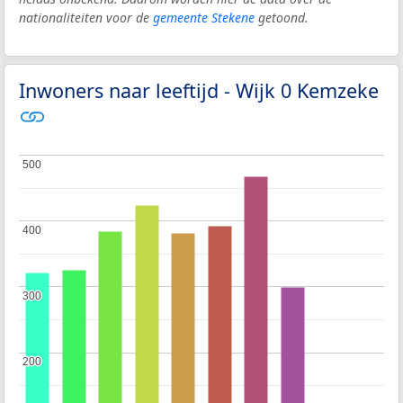
nationaliteiten voor de
gemeente Stekene
getoond.
Inwoners naar leeftijd - Wijk 0 Kemzeke
500
500
400
400
300
300
200
200