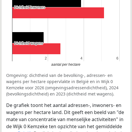
Dichtheid inwoners
Dichtheid inwoners
Dichtheid wagens
Dichtheid wagens
2
2
4
4
6
6
aantal per hectare
Omgeving: dichtheid van de bevolking-, adressen- en
wagens per hectare oppervlakte in België en in Wijk 0
Kemzeke voor 2026 (omgevingsadressendichtheid), 2024
(bevolkingsdichtheid) en 2023 (dichtheid met wagens).
De grafiek toont het aantal adressen-, inwoners- en
wagens per hectare land. Dit geeft een beeld van "de
mate van concentratie van menselijke activiteiten" in
de Wijk 0 Kemzeke ten opzichte van het gemiddelde