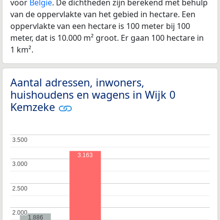
voor
België
. De dichtheden zijn berekend met behulp
van de oppervlakte van het gebied in hectare. Een
oppervlakte van een hectare is 100 meter bij 100
meter, dat is 10.000 m² groot. Er gaan 100 hectare in
1 km².
Aantal adressen, inwoners,
huishoudens en wagens in Wijk 0
Kemzeke
3.500
3.500
3.163
3.000
3.000
2.500
2.500
2.000
2.000
1.886