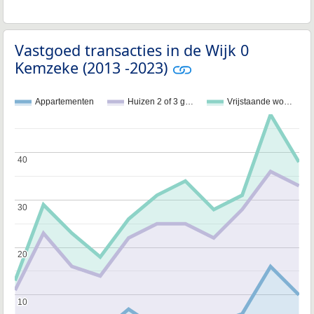
Vastgoed transacties in de Wijk 0
Kemzeke (2013 -2023)
Appartementen
Huizen 2 of 3 g…
Vrijstaande wo…
40
40
30
30
20
20
10
10