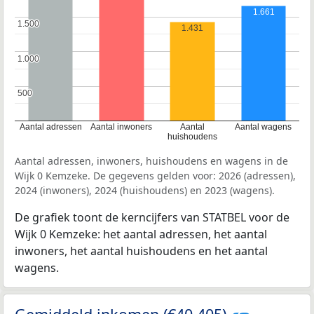
1.661
1.500
1.500
1.431
1.000
1.000
500
500
Aantal adressen
Aantal inwoners
Aantal
Aantal wagens
huishoudens
Aantal adressen, inwoners, huishoudens en wagens in de
Wijk 0 Kemzeke. De gegevens gelden voor: 2026 (adressen),
2024 (inwoners), 2024 (huishoudens) en 2023 (wagens).
De grafiek toont de kerncijfers van STATBEL voor de
Wijk 0 Kemzeke: het aantal adressen, het aantal
inwoners, het aantal huishoudens en het aantal
wagens.