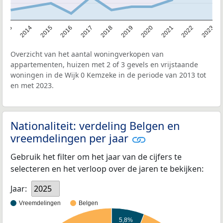
2013
2014
2015
2016
2017
2018
2019
2020
2021
2022
2023
Overzicht van het aantal woningverkopen van
appartementen, huizen met 2 of 3 gevels en vrijstaande
woningen in de Wijk 0 Kemzeke in de periode van 2013 tot
en met 2023.
Nationaliteit: verdeling Belgen en
vreemdelingen per jaar
Gebruik het filter om het jaar van de cijfers te
selecteren en het verloop over de jaren te bekijken:
Jaar:
2025
Vreemdelingen
Belgen
5,8%