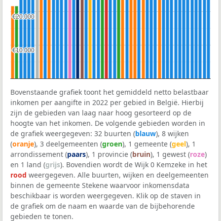
€20.000
€20.000
€10.000
€10.000
Bovenstaande grafiek toont het gemiddeld netto belastbaar
inkomen per aangifte in 2022 per gebied in België. Hierbij
zijn de gebieden van laag naar hoog gesorteerd op de
hoogte van het inkomen. De volgende gebieden worden in
de grafiek weergegeven: 32 buurten (
blauw
), 8 wijken
(
oranje
), 3 deelgemeenten (
groen
), 1 gemeente (
geel
), 1
arrondissement (
paars
), 1 provincie (
bruin
), 1 gewest (
roze
)
en 1 land (
grijs
). Bovendien wordt de Wijk 0 Kemzeke in het
rood
weergegeven. Alle buurten, wijken en deelgemeenten
binnen de gemeente Stekene waarvoor inkomensdata
beschikbaar is worden weergegeven. Klik op de staven in
de grafiek om de naam en waarde van de bijbehorende
gebieden te tonen.