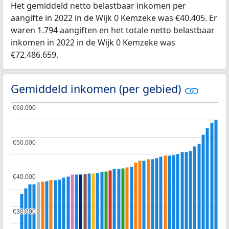
Het gemiddeld netto belastbaar inkomen per
aangifte in 2022 in de Wijk 0 Kemzeke was €40.405. Er
waren 1.794 aangiften en het totale netto belastbaar
inkomen in 2022 in de Wijk 0 Kemzeke was
€72.486.659.
Gemiddeld inkomen (per gebied)
€60.000
€60.000
€50.000
€50.000
€40.000
€40.000
€30.000
€30.000