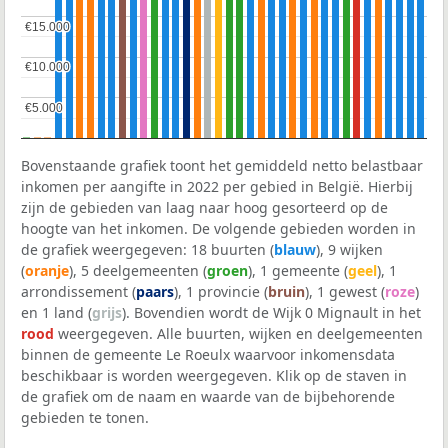
€15.000
€15.000
€10.000
€10.000
€5.000
€5.000
Bovenstaande grafiek toont het gemiddeld netto belastbaar
inkomen per aangifte in 2022 per gebied in België. Hierbij
zijn de gebieden van laag naar hoog gesorteerd op de
hoogte van het inkomen. De volgende gebieden worden in
de grafiek weergegeven: 18 buurten (
blauw
), 9 wijken
(
oranje
), 5 deelgemeenten (
groen
), 1 gemeente (
geel
), 1
arrondissement (
paars
), 1 provincie (
bruin
), 1 gewest (
roze
)
en 1 land (
grijs
). Bovendien wordt de Wijk 0 Mignault in het
rood
weergegeven. Alle buurten, wijken en deelgemeenten
binnen de gemeente Le Roeulx waarvoor inkomensdata
beschikbaar is worden weergegeven. Klik op de staven in
de grafiek om de naam en waarde van de bijbehorende
gebieden te tonen.