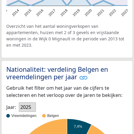
2013
2014
2015
2016
2017
2018
2019
2020
2021
2022
2023
Overzicht van het aantal woningverkopen van
appartementen, huizen met 2 of 3 gevels en vrijstaande
woningen in de Wijk 0 Mignault in de periode van 2013 tot
en met 2023.
Nationaliteit: verdeling Belgen en
vreemdelingen per jaar
Gebruik het filter om het jaar van de cijfers te
selecteren en het verloop over de jaren te bekijken:
Jaar:
2025
Vreemdelingen
Belgen
7,4%