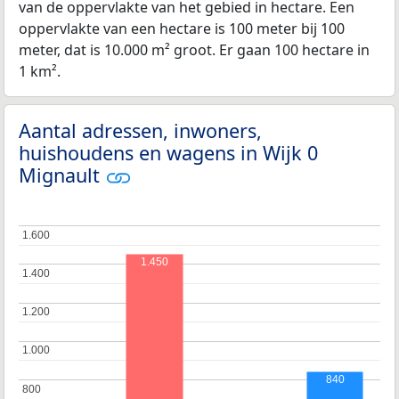
van de oppervlakte van het gebied in hectare. Een
oppervlakte van een hectare is 100 meter bij 100
meter, dat is 10.000 m² groot. Er gaan 100 hectare in
1 km².
Aantal adressen, inwoners,
huishoudens en wagens in Wijk 0
Mignault
1.600
1.600
1.450
1.400
1.400
1.200
1.200
1.000
1.000
840
800
800