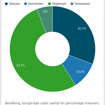
Gehuwd
Gescheiden
Ongehuwd
Verweduwd
6%
30,7%
53,1%
10,2%
Bevolking, burgerlijke staat: aantal en percentage inwoners