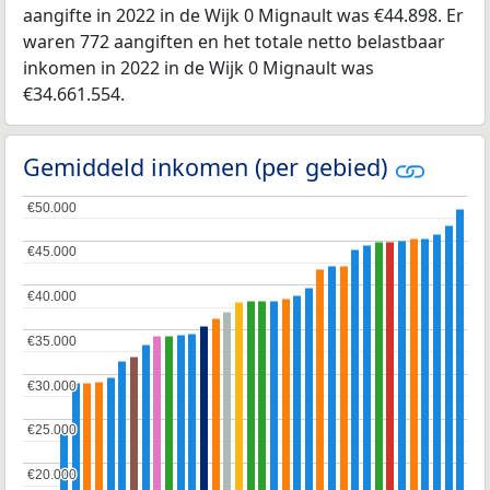
aangifte in 2022 in de Wijk 0 Mignault was €44.898. Er
waren 772 aangiften en het totale netto belastbaar
inkomen in 2022 in de Wijk 0 Mignault was
€34.661.554.
Gemiddeld inkomen (per gebied)
€50.000
€50.000
€45.000
€45.000
€40.000
€40.000
€35.000
€35.000
€30.000
€30.000
€25.000
€25.000
€20.000
€20.000