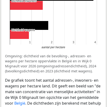
Dichtheid inwoners
Dichtheid inwoners
Dichtheid wagens
Dichtheid wagens
1
1
2
2
3
3
4
4
aantal per hectare
Omgeving: dichtheid van de bevolking-, adressen- en
wagens per hectare oppervlakte in België en in Wijk 0
Mignault voor 2026 (omgevingsadressendichtheid), 2024
(bevolkingsdichtheid) en 2023 (dichtheid met wagens).
De grafiek toont het aantal adressen-, inwoners- en
wagens per hectare land. Dit geeft een beeld van "de
mate van concentratie van menselijke activiteiten" in
de Wijk 0 Mignault ten opzichte van het gemiddelde
voor
België
. De dichtheden zijn berekend met behulp