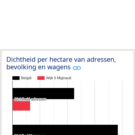
Dichtheid per hectare van adressen,
bevolking en wagens
België
Wijk 0 Mignault
Dichtheid adressen
Dichtheid adressen