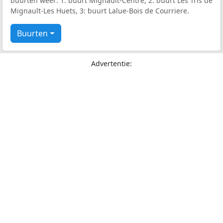
buurten weer: 1: buurt Mignault-Centre, 2: buurt Les Tris de
Mignault-Les Huets, 3: buurt Lalue-Bois de Courriere.
Buurten
Advertentie: