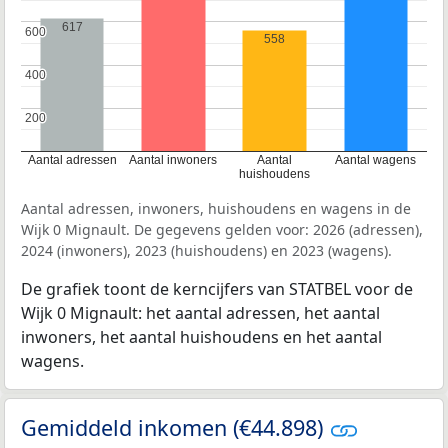
617
600
600
558
400
400
200
200
Aantal adressen
Aantal inwoners
Aantal
Aantal wagens
huishoudens
Aantal adressen, inwoners, huishoudens en wagens in de
Wijk 0 Mignault. De gegevens gelden voor: 2026 (adressen),
2024 (inwoners), 2023 (huishoudens) en 2023 (wagens).
De grafiek toont de kerncijfers van STATBEL voor de
Wijk 0 Mignault: het aantal adressen, het aantal
inwoners, het aantal huishoudens en het aantal
wagens.
Gemiddeld inkomen (€44.898)