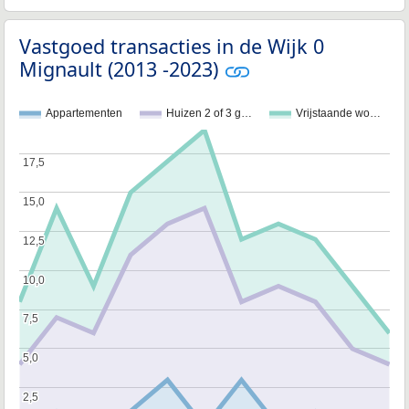
Vastgoed transacties in de Wijk 0
Mignault (2013 -2023)
Appartementen
Huizen 2 of 3 g…
Vrijstaande wo…
17,5
17,5
15,0
15,0
12,5
12,5
10,0
10,0
7,5
7,5
5,0
5,0
2,5
2,5