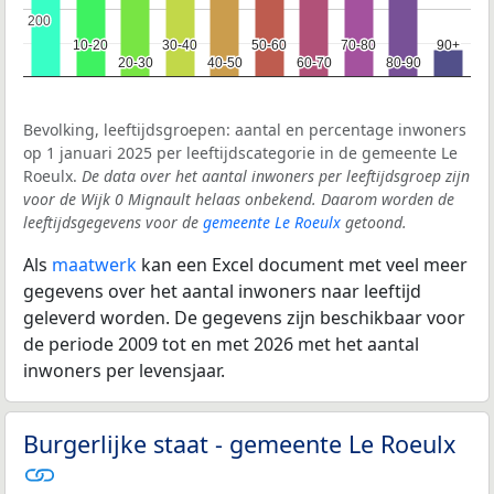
200
200
10-20
10-20
30-40
30-40
50-60
50-60
70-80
70-80
90+
90+
20-30
20-30
40-50
40-50
60-70
60-70
80-90
80-90
Bevolking, leeftijdsgroepen: aantal en percentage inwoners
op 1 januari 2025 per leeftijdscategorie in de gemeente Le
Roeulx.
De data over het aantal inwoners per leeftijdsgroep zijn
voor de Wijk 0 Mignault helaas onbekend. Daarom worden de
leeftijdsgegevens voor de
gemeente Le Roeulx
getoond.
Als
maatwerk
kan een Excel document met veel meer
gegevens over het aantal inwoners naar leeftijd
geleverd worden. De gegevens zijn beschikbaar voor
de periode 2009 tot en met 2026 met het aantal
inwoners per levensjaar.
Burgerlijke staat - gemeente Le Roeulx