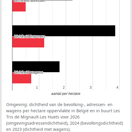
Dichtheid adressen
Dichtheid adressen
Dichtheid inwoners
Dichtheid inwoners
Dichtheid wagens
Dichtheid wagens
1
1
2
2
3
3
4
4
aantal per hectare
Omgeving: dichtheid van de bevolking-, adressen- en
wagens per hectare oppervlakte in België en in buurt Les
Tris de Mignault-Les Huets voor 2026
(omgevingsadressendichtheid), 2024 (bevolkingsdichtheid)
en 2023 (dichtheid met wagens).