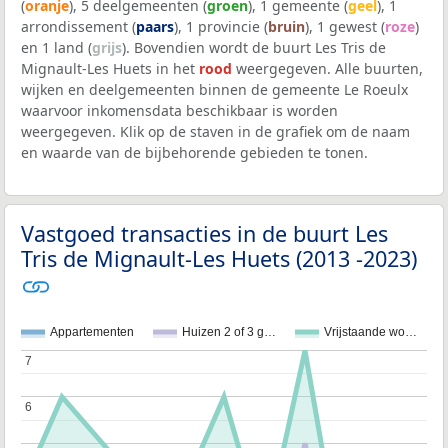
(
oranje
), 5 deelgemeenten (
groen
), 1 gemeente (
geel
), 1
arrondissement (
paars
), 1 provincie (
bruin
), 1 gewest (
roze
)
en 1 land (
grijs
). Bovendien wordt de buurt Les Tris de
Mignault-Les Huets in het
rood
weergegeven. Alle buurten,
wijken en deelgemeenten binnen de gemeente Le Roeulx
waarvoor inkomensdata beschikbaar is worden
weergegeven. Klik op de staven in de grafiek om de naam
en waarde van de bijbehorende gebieden te tonen.
Vastgoed transacties in de buurt Les
Tris de Mignault-Les Huets (2013 -2023)
Appartementen
Huizen 2 of 3 g…
Vrijstaande wo…
7
7
6
6