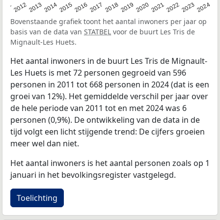
2020
2013
2019
2012
2018
2011
2024
2017
2023
2016
2022
2015
2021
2014
Bovenstaande grafiek toont het aantal inwoners per jaar op
basis van de data van
STATBEL
voor de buurt Les Tris de
Mignault-Les Huets.
Het aantal inwoners in de buurt Les Tris de Mignault-
Les Huets is met 72 personen gegroeid van 596
personen in 2011 tot 668 personen in 2024 (dat is een
groei van 12%). Het gemiddelde verschil per jaar over
de hele periode van 2011 tot en met 2024 was 6
personen (0,9%). De ontwikkeling van de data in de
tijd volgt een licht stijgende trend: De cijfers groeien
meer wel dan niet.
Het aantal inwoners is het aantal personen zoals op 1
januari in het bevolkingsregister vastgelegd.
Toelichting