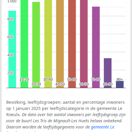
1.000
1.000
800
800
600
600
400
400
200
200
10-20
10-20
30-40
30-40
50-60
50-60
70-80
70-80
90+
90+
20-30
20-30
40-50
40-50
60-70
60-70
80-90
80-90
Bevolking, leeftijdsgroepen: aantal en percentage inwoners
op 1 januari 2025 per leeftijdscategorie in de gemeente Le
Roeulx.
De data over het aantal inwoners per leeftijdsgroep zijn
voor de buurt Les Tris de Mignault-Les Huets helaas onbekend.
Daarom worden de leeftijdsgegevens voor de
gemeente Le