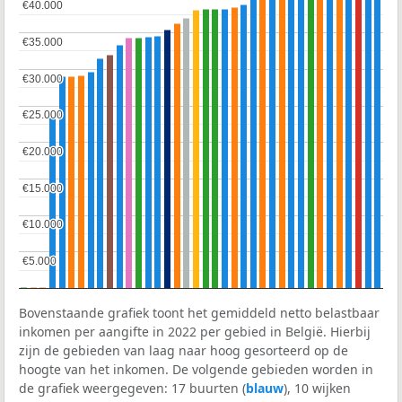
€40.000
€40.000
€35.000
€35.000
€30.000
€30.000
€25.000
€25.000
€20.000
€20.000
€15.000
€15.000
€10.000
€10.000
€5.000
€5.000
Bovenstaande grafiek toont het gemiddeld netto belastbaar
inkomen per aangifte in 2022 per gebied in België. Hierbij
zijn de gebieden van laag naar hoog gesorteerd op de
hoogte van het inkomen. De volgende gebieden worden in
de grafiek weergegeven: 17 buurten (
blauw
), 10 wijken