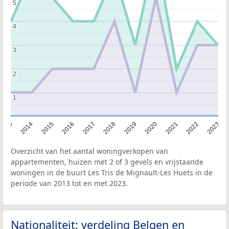
5
5
4
4
3
3
2
2
1
1
2013
2014
2015
2016
2017
2018
2019
2020
2021
2022
2023
Overzicht van het aantal woningverkopen van
appartementen, huizen met 2 of 3 gevels en vrijstaande
woningen in de buurt Les Tris de Mignault-Les Huets in de
periode van 2013 tot en met 2023.
Nationaliteit: verdeling Belgen en