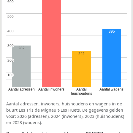
600
600
500
500
400
400
395
300
300
282
242
200
200
100
100
Aantal adressen
Aantal inwoners
Aantal
Aantal wagens
huishoudens
Aantal adressen, inwoners, huishoudens en wagens in de
buurt Les Tris de Mignault-Les Huets. De gegevens gelden
voor: 2026 (adressen), 2024 (inwoners), 2023 (huishoudens)
en 2023 (wagens).