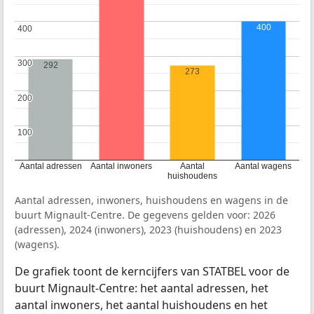
400
400
400
300
300
292
273
200
200
100
100
Aantal adressen
Aantal inwoners
Aantal
Aantal wagens
huishoudens
Aantal adressen, inwoners, huishoudens en wagens in de
buurt Mignault-Centre. De gegevens gelden voor: 2026
(adressen), 2024 (inwoners), 2023 (huishoudens) en 2023
(wagens).
De grafiek toont de kerncijfers van STATBEL voor de
buurt Mignault-Centre: het aantal adressen, het
aantal inwoners, het aantal huishoudens en het