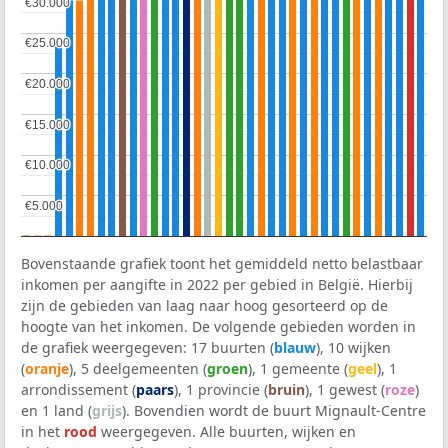
€30.000
€30.000
€25.000
€25.000
€20.000
€20.000
€15.000
€15.000
€10.000
€10.000
€5.000
€5.000
Bovenstaande grafiek toont het gemiddeld netto belastbaar
inkomen per aangifte in 2022 per gebied in België. Hierbij
zijn de gebieden van laag naar hoog gesorteerd op de
hoogte van het inkomen. De volgende gebieden worden in
de grafiek weergegeven: 17 buurten (
blauw
), 10 wijken
(
oranje
), 5 deelgemeenten (
groen
), 1 gemeente (
geel
), 1
arrondissement (
paars
), 1 provincie (
bruin
), 1 gewest (
roze
)
en 1 land (
grijs
). Bovendien wordt de buurt Mignault-Centre
in het
rood
weergegeven. Alle buurten, wijken en