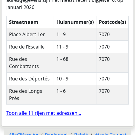
januari 2026.
Straatnaam
Huisnummer(s)
Postcode(s)
Place Albert 1er
1 - 9
7070
Rue de l’Escaille
11 - 9
7070
Rue des
1 - 68
7070
Combattants
Rue des Déportés
10 - 9
7070
Rue des Longs
1 - 6
7070
Prés
Toon alle 11 rijen met adressen...
AlleCijfers.be
Regionaal
België
Waals Gewest