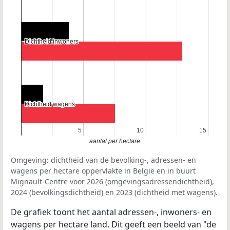
Dichtheid inwoners
Dichtheid inwoners
Dichtheid wagens
Dichtheid wagens
5
5
10
10
15
15
aantal per hectare
Omgeving: dichtheid van de bevolking-, adressen- en
wagens per hectare oppervlakte in België en in buurt
Mignault-Centre voor 2026 (omgevingsadressendichtheid),
2024 (bevolkingsdichtheid) en 2023 (dichtheid met wagens).
De grafiek toont het aantal adressen-, inwoners- en
wagens per hectare land. Dit geeft een beeld van "de