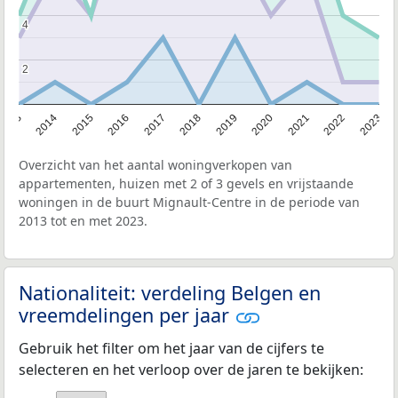
4
4
2
2
2013
2014
2015
2016
2017
2018
2019
2020
2021
2022
2023
Overzicht van het aantal woningverkopen van
appartementen, huizen met 2 of 3 gevels en vrijstaande
woningen in de buurt Mignault-Centre in de periode van
2013 tot en met 2023.
Nationaliteit: verdeling Belgen en
vreemdelingen per jaar
Gebruik het filter om het jaar van de cijfers te
selecteren en het verloop over de jaren te bekijken: