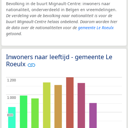
Bevolking in de buurt Mignault-Centre: inwoners naar
nationaliteit, onderverdeeld in Belgen en vreemdelingen.
De verdeling van de bevolking naar nationaliteit is voor de
buurt Mignault-Centre helaas onbekend. Daarom worden hier
de data over de nationaliteiten voor de
gemeente Le Roeulx
getoond.
Inwoners naar leeftijd - gemeente Le
Roeulx
1.200
1.200
1.000
1.000
800
800