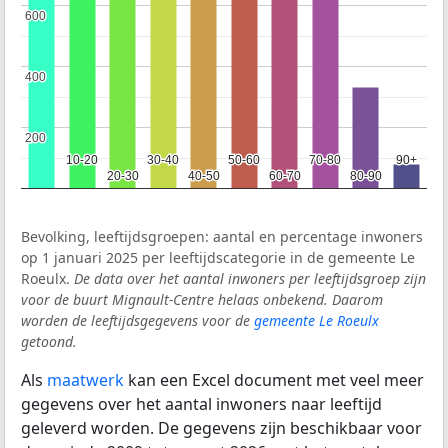
600
600
400
400
200
200
10-20
10-20
30-40
30-40
50-60
50-60
70-80
70-80
90+
90+
20-30
20-30
40-50
40-50
60-70
60-70
80-90
80-90
Bevolking, leeftijdsgroepen: aantal en percentage inwoners
op 1 januari 2025 per leeftijdscategorie in de gemeente Le
Roeulx.
De data over het aantal inwoners per leeftijdsgroep zijn
voor de buurt Mignault-Centre helaas onbekend. Daarom
worden de leeftijdsgegevens voor de
gemeente Le Roeulx
getoond.
Als
maatwerk
kan een Excel document met veel meer
gegevens over het aantal inwoners naar leeftijd
geleverd worden. De gegevens zijn beschikbaar voor