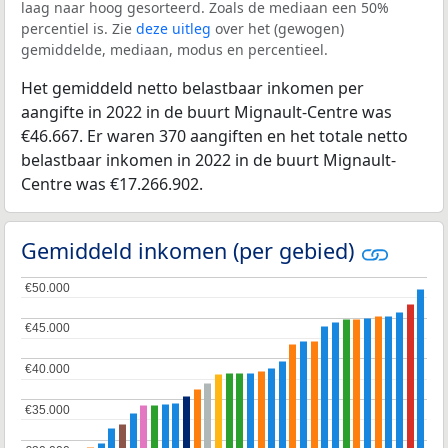
laag naar hoog gesorteerd. Zoals de mediaan een 50%
percentiel is. Zie
deze uitleg
over het (gewogen)
gemiddelde, mediaan, modus en percentieel.
Het gemiddeld netto belastbaar inkomen per
aangifte in 2022 in de buurt Mignault-Centre was
€46.667. Er waren 370 aangiften en het totale netto
belastbaar inkomen in 2022 in de buurt Mignault-
Centre was €17.266.902.
Gemiddeld inkomen (per gebied)
€50.000
€50.000
€45.000
€45.000
€40.000
€40.000
€35.000
€35.000