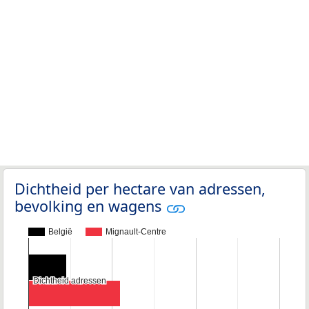
Dichtheid per hectare van adressen,
bevolking en wagens
België
Mignault-Centre
Dichtheid adressen
Dichtheid adressen