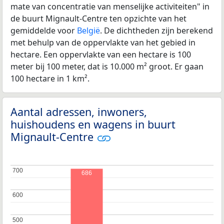
mate van concentratie van menselijke activiteiten" in
de buurt Mignault-Centre ten opzichte van het
gemiddelde voor
België
. De dichtheden zijn berekend
met behulp van de oppervlakte van het gebied in
hectare. Een oppervlakte van een hectare is 100
meter bij 100 meter, dat is 10.000 m² groot. Er gaan
100 hectare in 1 km².
Aantal adressen, inwoners,
huishoudens en wagens in buurt
Mignault-Centre
700
700
686
600
600
500
500