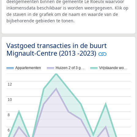
deelgemeenten binnen de gemeente Le Roeulx waarvoor
inkomensdata beschikbaar is worden weergegeven. Klik op
de staven in de grafiek om de naam en waarde van de
bijbehorende gebieden te tonen.
Vastgoed transacties in de buurt
Mignault-Centre (2013 -2023)
Appartementen
Huizen 2 of 3 g…
Vrijstaande wo…
12
12
10
10
8
8
6
6