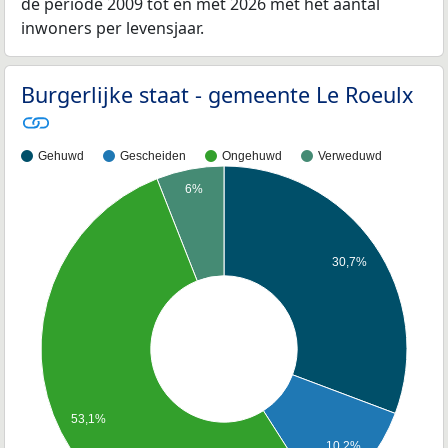
de periode 2009 tot en met 2026 met het aantal
inwoners per levensjaar.
Burgerlijke staat - gemeente Le Roeulx
Gehuwd
Gescheiden
Ongehuwd
Verweduwd
6%
30,7%
53,1%
10,2%