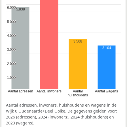
6.000
6.000
5.838
5.000
5.000
4.000
4.000
3.568
3.104
3.000
3.000
2.000
2.000
1.000
1.000
Aantal adressen
Aantal inwoners
Aantal
Aantal wagens
huishoudens
Aantal adressen, inwoners, huishoudens en wagens in de
Wijk 0 Oudenaarde+Deel Ooike. De gegevens gelden voor:
2026 (adressen), 2024 (inwoners), 2024 (huishoudens) en
2023 (wagens).