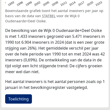
2023
1990
1993
1996
1999
2002
2005
2008
2011
2014
2017
2020
Bovenstaande grafiek toont het aantal inwoners per jaar op
basis van de data van
STATBEL
voor de Wijk 0
Oudenaarde+Deel Ooike.
De bevolking van de Wijk 0 Oudenaarde+Deel Ooike
is met 1.433 inwoners gegroeid van 5.471 inwoners in
1990 tot 6.904 inwoners in 2024 (dat is een zeer grote
stijging van 26%). Het gemiddelde verschil per jaar
over de hele periode van 1990 tot en met 2024 was 42
inwoners (0,69%). De ontwikkeling van de data in de
tijd volgt een licht stijgende trend: De cijfers groeien
meer wel dan niet.
Het aantal inwoners is het aantal personen zoals op 1
januari in het bevolkingsregister vastgelegd.
Toelichting