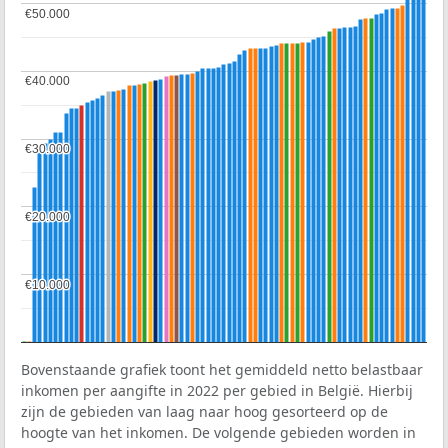
€50.000
€50.000
€40.000
€40.000
€30.000
€30.000
€20.000
€20.000
€10.000
€10.000
Bovenstaande grafiek toont het gemiddeld netto belastbaar
inkomen per aangifte in 2022 per gebied in België. Hierbij
zijn de gebieden van laag naar hoog gesorteerd op de
hoogte van het inkomen. De volgende gebieden worden in