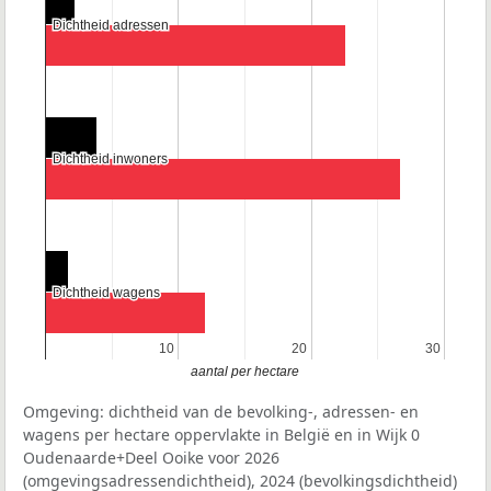
Dichtheid adressen
Dichtheid adressen
Dichtheid inwoners
Dichtheid inwoners
Dichtheid wagens
Dichtheid wagens
10
10
20
20
30
30
aantal per hectare
Omgeving: dichtheid van de bevolking-, adressen- en
wagens per hectare oppervlakte in België en in Wijk 0
Oudenaarde+Deel Ooike voor 2026
(omgevingsadressendichtheid), 2024 (bevolkingsdichtheid)