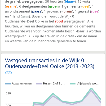
de grafiek weergegeven: 50 buurten (
blauw
), 15 wijken
(
oranje
), 6 deelgemeenten (
groen
), 1 gemeente (
geel
), 1
arrondissement (
paars
), 1 provincie (
bruin
), 1 gewest (
roze
)
en 1 land (
grijs
). Bovendien wordt de Wijk 0
Oudenaarde+Deel Ooike in het
rood
weergegeven. Alle
buurten, wijken en deelgemeenten binnen de gemeente
Oudenaarde waarvoor inkomensdata beschikbaar is worden
weergegeven. Klik op de staven in de grafiek om de naam
en waarde van de bijbehorende gebieden te tonen.
Vastgoed transacties in de Wijk 0
Oudenaarde+Deel Ooike (2013 -2023)
Appartementen
Huizen 2 of 3 g…
Vrijstaande wo…
120
120
100
100