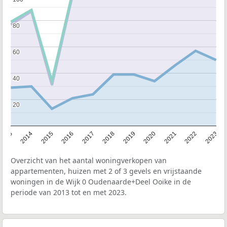
80
80
60
60
40
40
20
20
2013
2014
2015
2016
2017
2018
2019
2020
2021
2022
2023
Overzicht van het aantal woningverkopen van
appartementen, huizen met 2 of 3 gevels en vrijstaande
woningen in de Wijk 0 Oudenaarde+Deel Ooike in de
periode van 2013 tot en met 2023.