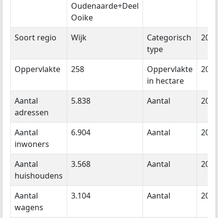
Oudenaarde+Deel
Ooike
Soort regio
Wijk
Categorisch
202
type
Oppervlakte
258
Oppervlakte
202
in hectare
Aantal
5.838
Aantal
202
adressen
Aantal
6.904
Aantal
202
inwoners
Aantal
3.568
Aantal
202
huishoudens
Aantal
3.104
Aantal
202
wagens