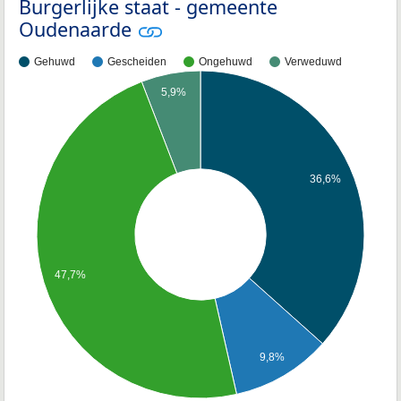
Burgerlijke staat - gemeente
Oudenaarde
Gehuwd
Gescheiden
Ongehuwd
Verweduwd
5,9%
36,6%
47,7%
9,8%