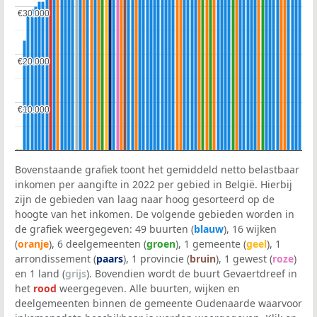
€30.000
€30.000
€20.000
€20.000
€10.000
€10.000
Bovenstaande grafiek toont het gemiddeld netto belastbaar
inkomen per aangifte in 2022 per gebied in België. Hierbij
zijn de gebieden van laag naar hoog gesorteerd op de
hoogte van het inkomen. De volgende gebieden worden in
de grafiek weergegeven: 49 buurten (
blauw
), 16 wijken
(
oranje
), 6 deelgemeenten (
groen
), 1 gemeente (
geel
), 1
arrondissement (
paars
), 1 provincie (
bruin
), 1 gewest (
roze
)
en 1 land (
grijs
). Bovendien wordt de buurt Gevaertdreef in
het
rood
weergegeven. Alle buurten, wijken en
deelgemeenten binnen de gemeente Oudenaarde waarvoor