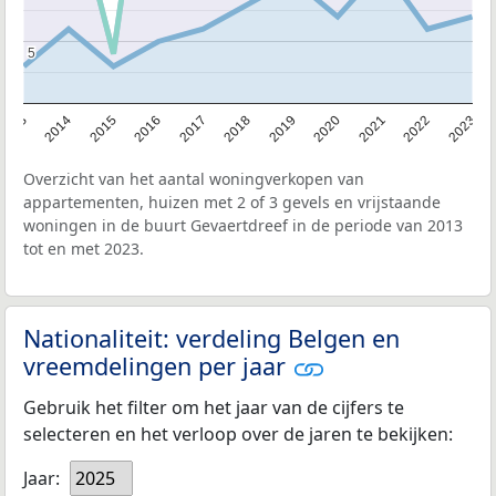
5
5
2013
2014
2015
2016
2017
2018
2019
2020
2021
2022
2023
Overzicht van het aantal woningverkopen van
appartementen, huizen met 2 of 3 gevels en vrijstaande
woningen in de buurt Gevaertdreef in de periode van 2013
tot en met 2023.
Nationaliteit: verdeling Belgen en
vreemdelingen per jaar
Gebruik het filter om het jaar van de cijfers te
selecteren en het verloop over de jaren te bekijken:
Jaar:
2025