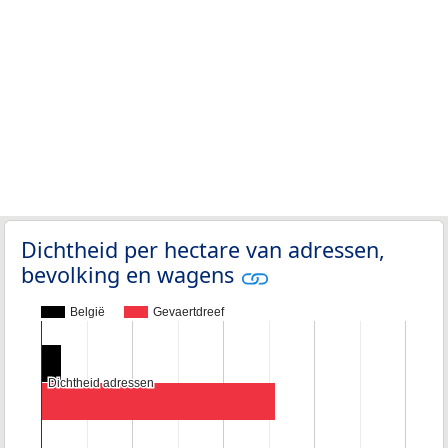
Dichtheid per hectare van adressen,
bevolking en wagens
België
Gevaertdreef
Dichtheid adressen
Dichtheid adressen