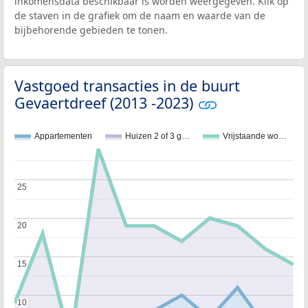
inkomensdata beschikbaar is worden weergegeven. Klik op
de staven in de grafiek om de naam en waarde van de
bijbehorende gebieden te tonen.
Vastgoed transacties in de buurt
Gevaertdreef (2013 -2023)
Appartementen
Huizen 2 of 3 g…
Vrijstaande wo…
25
25
20
20
15
15
10
10