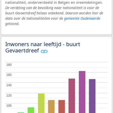
nationaliteit, onderverdeeld in Belgen en vreemdelingen.
De verdeling van de bevolking naar nationaliteit is voor de
buurt Gevaertdreef helaas onbekend. Daarom worden hier de
data over de nationaliteiten voor de
gemeente Oudenaarde
getoond.
Inwoners naar leeftijd - buurt
Gevaertdreef
180
180
160
160
140
140
120
120
100
100