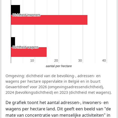
Dichtheid inwoners
Dichtheid inwoners
Dichtheid wagens
Dichtheid wagens
10
10
20
20
30
30
40
40
aantal per hectare
Omgeving: dichtheid van de bevolking-, adressen- en
wagens per hectare oppervlakte in België en in buurt
Gevaertdreef voor 2026 (omgevingsadressendichtheid),
2024 (bevolkingsdichtheid) en 2023 (dichtheid met wagens).
De grafiek toont het aantal adressen-, inwoners- en
wagens per hectare land. Dit geeft een beeld van "de
mate van concentratie van menselijke activiteiten" in