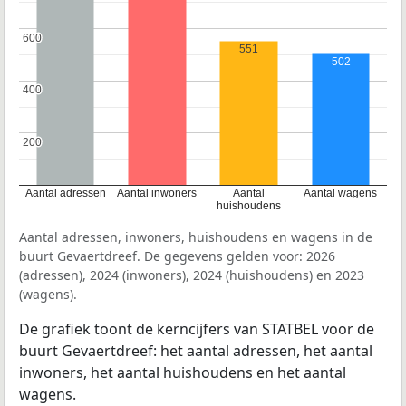
600
600
551
502
400
400
200
200
Aantal adressen
Aantal inwoners
Aantal
Aantal wagens
huishoudens
Aantal adressen, inwoners, huishoudens en wagens in de
buurt Gevaertdreef. De gegevens gelden voor: 2026
(adressen), 2024 (inwoners), 2024 (huishoudens) en 2023
(wagens).
De grafiek toont de kerncijfers van STATBEL voor de
buurt Gevaertdreef: het aantal adressen, het aantal
inwoners, het aantal huishoudens en het aantal
wagens.