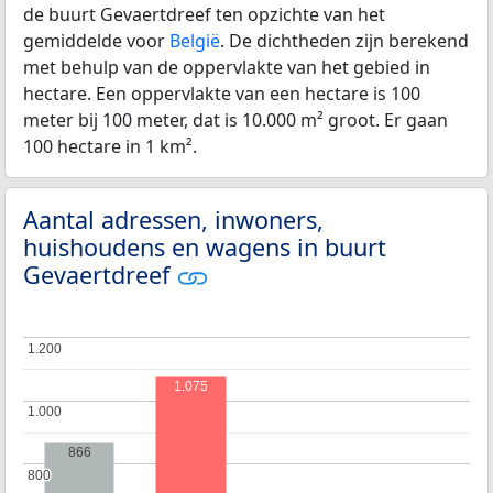
de buurt Gevaertdreef ten opzichte van het
gemiddelde voor
België
. De dichtheden zijn berekend
met behulp van de oppervlakte van het gebied in
hectare. Een oppervlakte van een hectare is 100
meter bij 100 meter, dat is 10.000 m² groot. Er gaan
100 hectare in 1 km².
Aantal adressen, inwoners,
huishoudens en wagens in buurt
Gevaertdreef
1.200
1.200
1.075
1.000
1.000
866
800
800