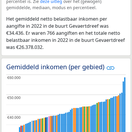
percentiel is. Zie
deze uitleg
over het (gewogen)
gemiddelde, mediaan, modus en percentieel.
Het gemiddeld netto belastbaar inkomen per
aangifte in 2022 in de buurt Gevaertdreef was
€34.436. Er waren 766 aangiften en het totale netto
belastbaar inkomen in 2022 in de buurt Gevaertdreef
was €26.378.032.
Gemiddeld inkomen (per gebied)
€60.000
€60.000
€50.000
€50.000
€40.000
€40.000