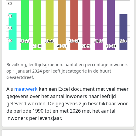
80
80
60
60
40
40
20
20
10-20
10-20
30-40
30-40
50-60
50-60
70-80
70-80
90+
90+
20-30
20-30
40-50
40-50
60-70
60-70
80-90
80-90
Bevolking, leeftijdsgroepen: aantal en percentage inwoners
op 1 januari 2024 per leeftijdscategorie in de buurt
Gevaertdreef.
Als
maatwerk
kan een Excel document met veel meer
gegevens over het aantal inwoners naar leeftijd
geleverd worden. De gegevens zijn beschikbaar voor
de periode 1990 tot en met 2026 met het aantal
inwoners per levensjaar.