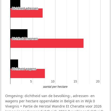
Dichtheid adressen
Dichtheid adressen
Dichtheid inwoners
Dichtheid inwoners
Dichtheid wagens
Dichtheid wagens
5
5
10
10
15
15
20
20
aantal per hectare
Omgeving: dichtheid van de bevolking-, adressen- en
wagens per hectare oppervlakte in België en in Wijk 0
Vivegnis + Partie de Herstal Wandre Et Cheratte voor 2026