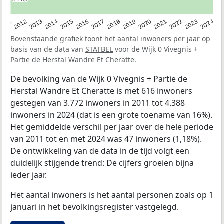
2020
2013
2019
2012
2018
2011
2024
2017
2023
2016
2022
2015
2021
2014
Bovenstaande grafiek toont het aantal inwoners per jaar op
basis van de data van
STATBEL
voor de Wijk 0 Vivegnis +
Partie de Herstal Wandre Et Cheratte.
De bevolking van de Wijk 0 Vivegnis + Partie de
Herstal Wandre Et Cheratte is met 616 inwoners
gestegen van 3.772 inwoners in 2011 tot 4.388
inwoners in 2024 (dat is een grote toename van 16%).
Het gemiddelde verschil per jaar over de hele periode
van 2011 tot en met 2024 was 47 inwoners (1,18%).
De ontwikkeling van de data in de tijd volgt een
duidelijk stijgende trend: De cijfers groeien bijna
ieder jaar.
Het aantal inwoners is het aantal personen zoals op 1
januari in het bevolkingsregister vastgelegd.