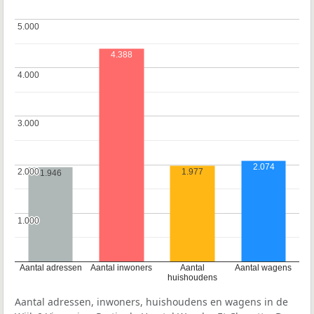
5.000
5.000
4.388
4.000
4.000
3.000
3.000
2.074
1.977
2.000
2.000
1.946
1.000
1.000
Aantal adressen
Aantal inwoners
Aantal
Aantal wagens
huishoudens
Aantal adressen, inwoners, huishoudens en wagens in de