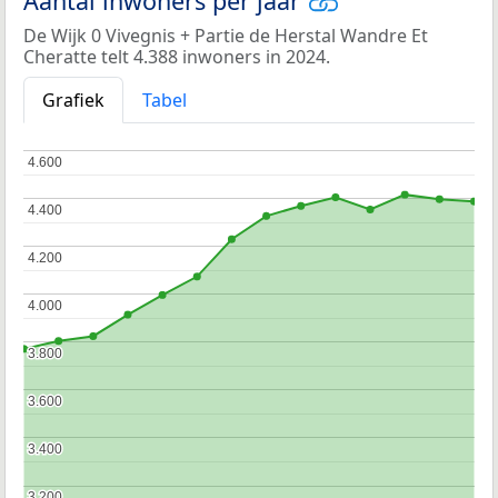
Aantal inwoners per jaar
De Wijk 0 Vivegnis + Partie de Herstal Wandre Et
Cheratte telt 4.388 inwoners in 2024.
Grafiek
Tabel
4.600
4.600
4.400
4.400
4.200
4.200
4.000
4.000
3.800
3.800
3.600
3.600
3.400
3.400
3.200
3.200