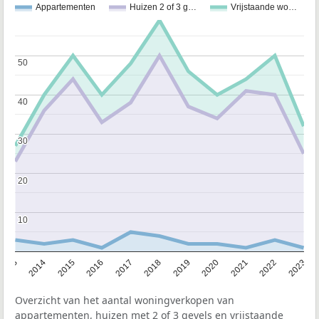
Appartementen
Huizen 2 of 3 g…
Vrijstaande wo…
50
50
40
40
30
30
20
20
10
10
2013
2014
2015
2016
2017
2018
2019
2020
2021
2022
2023
Overzicht van het aantal woningverkopen van
appartementen, huizen met 2 of 3 gevels en vrijstaande