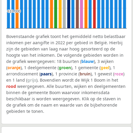
€10.000
€10.000
Bovenstaande grafiek toont het gemiddeld netto belastbaar
inkomen per aangifte in 2022 per gebied in België. Hierbij
zijn de gebieden van laag naar hoog gesorteerd op de
hoogte van het inkomen. De volgende gebieden worden in
de grafiek weergegeven: 18 buurten (
blauw
), 3 wijken
(
oranje
), 1 deelgemeente (
groen
), 1 gemeente (
geel
), 1
arrondissement (
paars
), 1 provincie (
bruin
), 1 gewest (
roze
)
en 1 land (
grijs
). Bovendien wordt de Wijk 1 Boom in het
rood
weergegeven. Alle buurten, wijken en deelgemeenten
binnen de gemeente Boom waarvoor inkomensdata
beschikbaar is worden weergegeven. Klik op de staven in
de grafiek om de naam en waarde van de bijbehorende
gebieden te tonen.