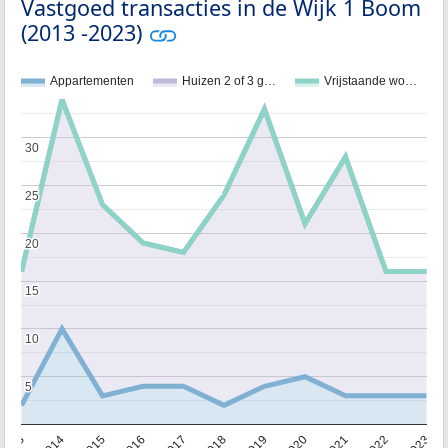
Vastgoed transacties in de Wijk 1 Boom
(2013 -2023)
Appartementen
Huizen 2 of 3 g…
Vrijstaande wo…
30
30
25
25
20
20
15
15
10
10
5
5
2013
2014
2015
2016
2017
2018
2019
2020
2021
2022
2023