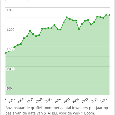
1.300
1.300
1.200
1.200
1.100
1.100
1.000
1.000
900
900
2023
1990
1993
1996
1999
2002
2005
2008
2011
2014
2017
2020
Bovenstaande grafiek toont het aantal inwoners per jaar op
basis van de data van
STATBEL
voor de Wijk 1 Boom.