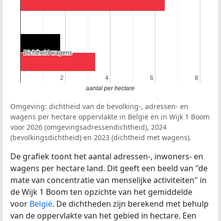
Dichtheid wagens
Dichtheid wagens
2
2
4
4
6
6
8
8
aantal per hectare
Omgeving: dichtheid van de bevolking-, adressen- en
wagens per hectare oppervlakte in België en in Wijk 1 Boom
voor 2026 (omgevingsadressendichtheid), 2024
(bevolkingsdichtheid) en 2023 (dichtheid met wagens).
De grafiek toont het aantal adressen-, inwoners- en
wagens per hectare land. Dit geeft een beeld van "de
mate van concentratie van menselijke activiteiten" in
de Wijk 1 Boom ten opzichte van het gemiddelde
voor
België
. De dichtheden zijn berekend met behulp
van de oppervlakte van het gebied in hectare. Een