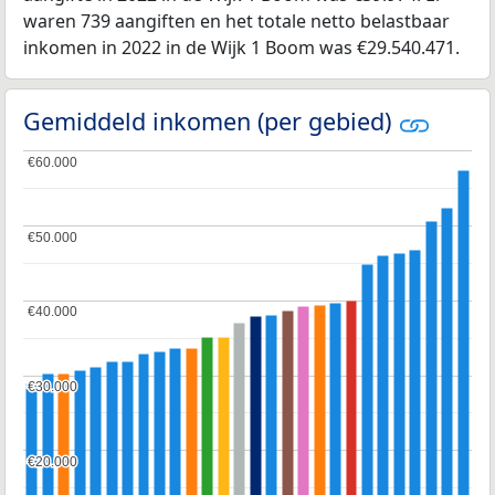
waren 739 aangiften en het totale netto belastbaar
inkomen in 2022 in de Wijk 1 Boom was €29.540.471.
Gemiddeld inkomen (per gebied)
€60.000
€60.000
€50.000
€50.000
€40.000
€40.000
€30.000
€30.000
€20.000
€20.000