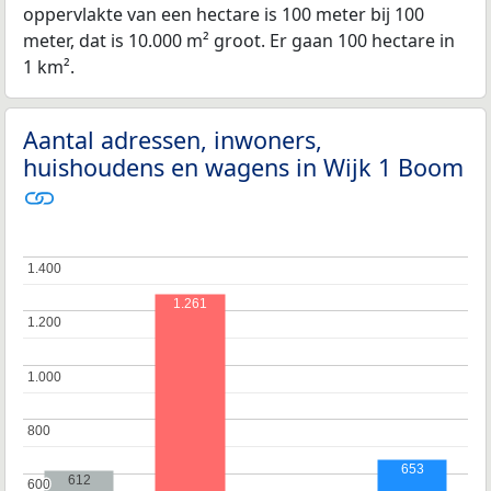
oppervlakte van een hectare is 100 meter bij 100
meter, dat is 10.000 m² groot. Er gaan 100 hectare in
1 km².
Aantal adressen, inwoners,
huishoudens en wagens in Wijk 1 Boom
1.400
1.400
1.261
1.200
1.200
1.000
1.000
800
800
653
612
600
600