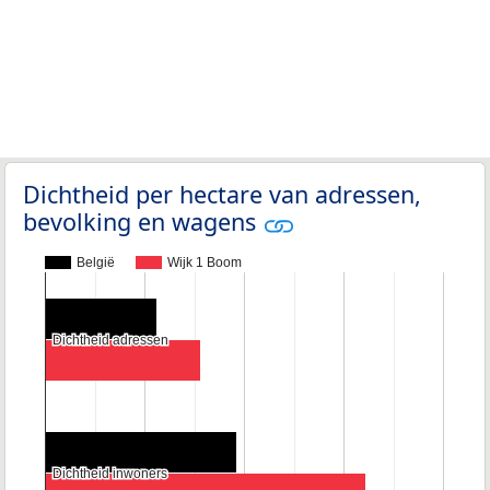
Dichtheid per hectare van adressen,
bevolking en wagens
België
Wijk 1 Boom
Dichtheid adressen
Dichtheid adressen
Dichtheid inwoners
Dichtheid inwoners