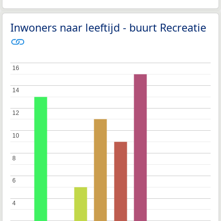
Inwoners naar leeftijd - buurt Recreatie
16
16
14
14
12
12
10
10
8
8
6
6
4
4