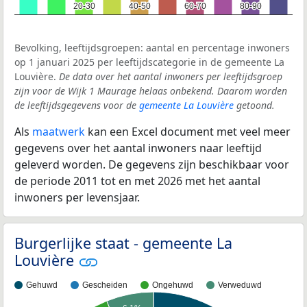
20-30
20-30
40-50
40-50
60-70
60-70
80-90
80-90
Bevolking, leeftijdsgroepen: aantal en percentage inwoners
op 1 januari 2025 per leeftijdscategorie in de gemeente La
Louvière.
De data over het aantal inwoners per leeftijdsgroep
zijn voor de Wijk 1 Maurage helaas onbekend. Daarom worden
de leeftijdsgegevens voor de
gemeente La Louvière
getoond.
Als
maatwerk
kan een Excel document met veel meer
gegevens over het aantal inwoners naar leeftijd
geleverd worden. De gegevens zijn beschikbaar voor
de periode 2011 tot en met 2026 met het aantal
inwoners per levensjaar.
Burgerlijke staat - gemeente La
Louvière
Gehuwd
Gescheiden
Ongehuwd
Verweduwd