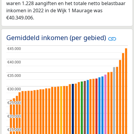
waren 1.228 aangiften en het totale netto belastbaar
inkomen in 2022 in de Wijk 1 Maurage was
€40.349.006.
Gemiddeld inkomen (per gebied)
€45.000
€45.000
€40.000
€40.000
€35.000
€35.000
€30.000
€30.000
€25.000
€25.000
€20.000
€20.000
€15.000
€15.000