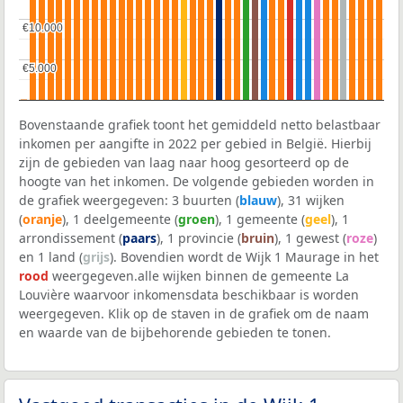
€10.000
€10.000
€5.000
€5.000
Bovenstaande grafiek toont het gemiddeld netto belastbaar
inkomen per aangifte in 2022 per gebied in België. Hierbij
zijn de gebieden van laag naar hoog gesorteerd op de
hoogte van het inkomen. De volgende gebieden worden in
de grafiek weergegeven: 3 buurten (
blauw
), 31 wijken
(
oranje
), 1 deelgemeente (
groen
), 1 gemeente (
geel
), 1
arrondissement (
paars
), 1 provincie (
bruin
), 1 gewest (
roze
)
en 1 land (
grijs
). Bovendien wordt de Wijk 1 Maurage in het
rood
weergegeven.alle wijken binnen de gemeente La
Louvière waarvoor inkomensdata beschikbaar is worden
weergegeven. Klik op de staven in de grafiek om de naam
en waarde van de bijbehorende gebieden te tonen.