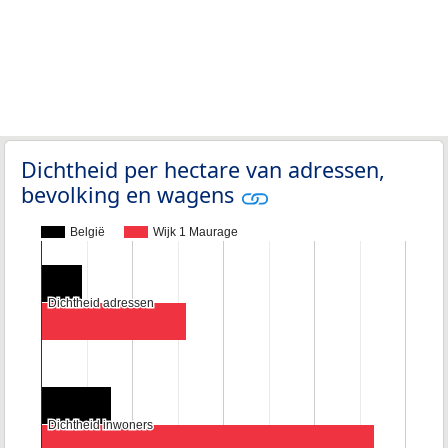
Dichtheid per hectare van adressen,
bevolking en wagens
België
Wijk 1 Maurage
Dichtheid adressen
Dichtheid adressen
Dichtheid inwoners
Dichtheid inwoners