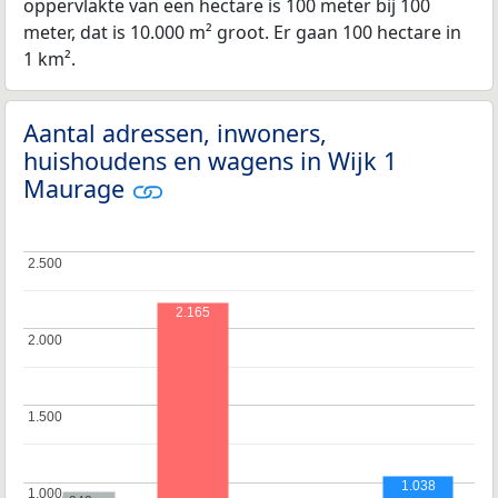
oppervlakte van een hectare is 100 meter bij 100
meter, dat is 10.000 m² groot. Er gaan 100 hectare in
1 km².
Aantal adressen, inwoners,
huishoudens en wagens in Wijk 1
Maurage
2.500
2.500
2.165
2.000
2.000
1.500
1.500
1.038
1.000
1.000