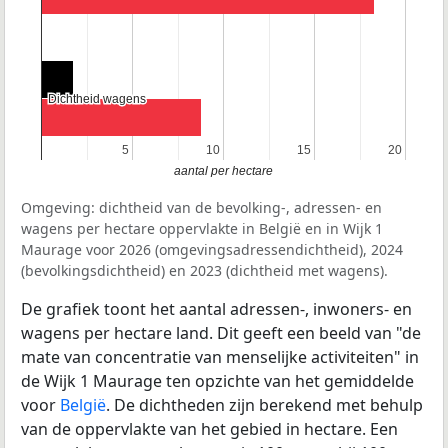
Dichtheid wagens
Dichtheid wagens
5
5
10
10
15
15
20
20
aantal per hectare
Omgeving: dichtheid van de bevolking-, adressen- en
wagens per hectare oppervlakte in België en in Wijk 1
Maurage voor 2026 (omgevingsadressendichtheid), 2024
(bevolkingsdichtheid) en 2023 (dichtheid met wagens).
De grafiek toont het aantal adressen-, inwoners- en
wagens per hectare land. Dit geeft een beeld van "de
mate van concentratie van menselijke activiteiten" in
de Wijk 1 Maurage ten opzichte van het gemiddelde
voor
België
. De dichtheden zijn berekend met behulp
van de oppervlakte van het gebied in hectare. Een