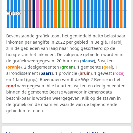
€10.000
€10.000
Bovenstaande grafiek toont het gemiddeld netto belastbaar
inkomen per aangifte in 2022 per gebied in België. Hierbij
zijn de gebieden van laag naar hoog gesorteerd op de
hoogte van het inkomen. De volgende gebieden worden in
de grafiek weergegeven: 20 buurten (
blauw
), 5 wijken
(
oranje
), 2 deelgemeenten (
groen
), 1 gemeente (
geel
), 1
arrondissement (
paars
), 1 provincie (
bruin
), 1 gewest (
roze
)
en 1 land (
grijs
). Bovendien wordt de Wijk 2 Beerse in het
rood
weergegeven. Alle buurten, wijken en deelgemeenten
binnen de gemeente Beerse waarvoor inkomensdata
beschikbaar is worden weergegeven. Klik op de staven in
de grafiek om de naam en waarde van de bijbehorende
gebieden te tonen.