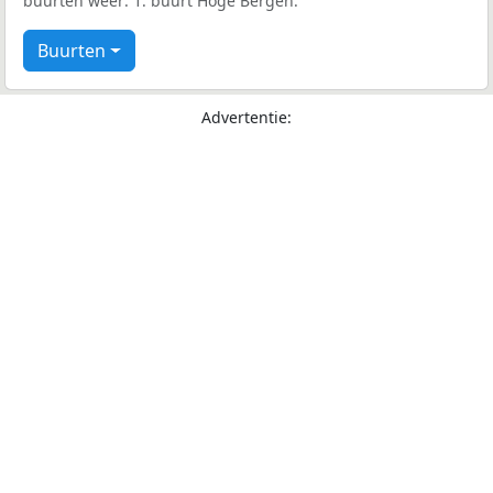
buurten weer: 1: buurt Hoge Bergen.
Buurten
Advertentie: