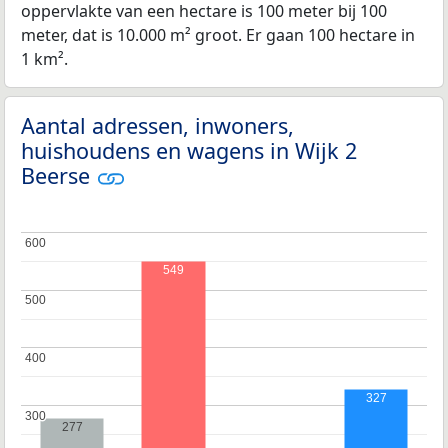
oppervlakte van een hectare is 100 meter bij 100
meter, dat is 10.000 m² groot. Er gaan 100 hectare in
1 km².
Aantal adressen, inwoners,
huishoudens en wagens in Wijk 2
Beerse
600
600
549
500
500
400
400
327
300
300
277