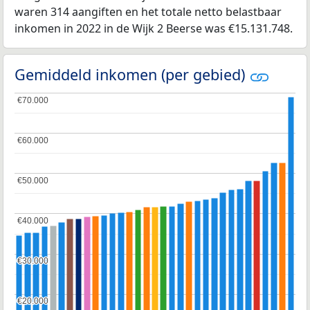
waren 314 aangiften en het totale netto belastbaar
inkomen in 2022 in de Wijk 2 Beerse was €15.131.748.
Gemiddeld inkomen (per gebied)
€70.000
€70.000
€60.000
€60.000
€50.000
€50.000
€40.000
€40.000
€30.000
€30.000
€20.000
€20.000