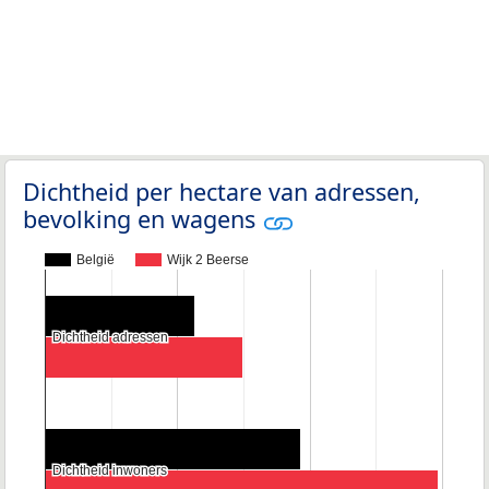
Dichtheid per hectare van adressen,
bevolking en wagens
België
Wijk 2 Beerse
Dichtheid adressen
Dichtheid adressen
Dichtheid inwoners
Dichtheid inwoners