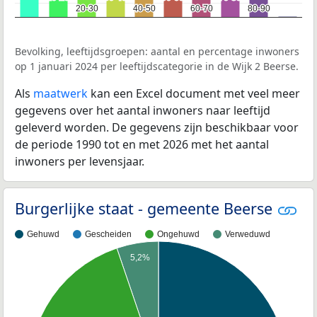
20-30
20-30
40-50
40-50
60-70
60-70
80-90
80-90
Bevolking, leeftijdsgroepen: aantal en percentage inwoners
op 1 januari 2024 per leeftijdscategorie in de Wijk 2 Beerse.
Als
maatwerk
kan een Excel document met veel meer
gegevens over het aantal inwoners naar leeftijd
geleverd worden. De gegevens zijn beschikbaar voor
de periode 1990 tot en met 2026 met het aantal
inwoners per levensjaar.
Burgerlijke staat - gemeente Beerse
Gehuwd
Gescheiden
Ongehuwd
Verweduwd
5,2%