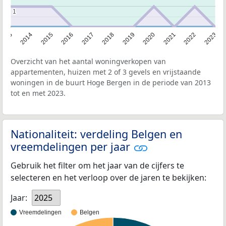
1
1
2013
2014
2015
2016
2017
2018
2019
2020
2021
2022
2023
Overzicht van het aantal woningverkopen van
appartementen, huizen met 2 of 3 gevels en vrijstaande
woningen in de buurt Hoge Bergen in de periode van 2013
tot en met 2023.
Nationaliteit: verdeling Belgen en
vreemdelingen per jaar
Gebruik het filter om het jaar van de cijfers te
selecteren en het verloop over de jaren te bekijken:
Jaar:
2025
Vreemdelingen
Belgen