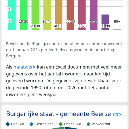
20
20
10
10
10-20
10-20
30-40
30-40
50-60
50-60
70-80
70-80
90+
90+
20-30
20-30
40-50
40-50
60-70
60-70
80-90
80-90
Bevolking, leeftijdsgroepen: aantal en percentage inwoners
op 1 januari 2024 per leeftijdscategorie in de buurt Hoge
Bergen.
Als
maatwerk
kan een Excel document met veel meer
gegevens over het aantal inwoners naar leeftijd
geleverd worden. De gegevens zijn beschikbaar voor
de periode 1990 tot en met 2026 met het aantal
inwoners per levensjaar.
Burgerlijke staat - gemeente Beerse
Gehuwd
Gescheiden
Ongehuwd
Verweduwd