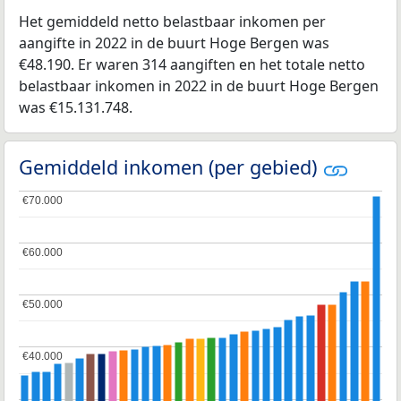
Het gemiddeld netto belastbaar inkomen per
aangifte in 2022 in de buurt Hoge Bergen was
€48.190. Er waren 314 aangiften en het totale netto
belastbaar inkomen in 2022 in de buurt Hoge Bergen
was €15.131.748.
Gemiddeld inkomen (per gebied)
€70.000
€70.000
€60.000
€60.000
€50.000
€50.000
€40.000
€40.000