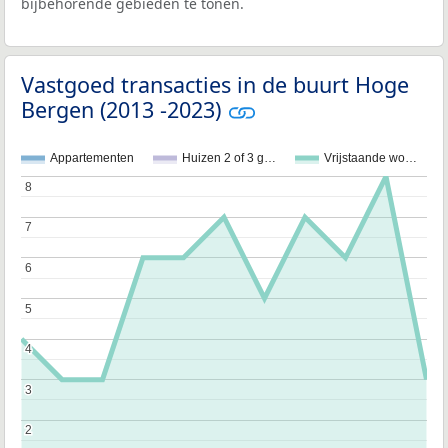
bijbehorende gebieden te tonen.
Vastgoed transacties in de buurt Hoge
Bergen (2013 -2023)
Appartementen
Huizen 2 of 3 g…
Vrijstaande wo…
8
8
7
7
6
6
5
5
4
4
3
3
2
2