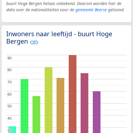
buurt Hoge Bergen helaas onbekend. Daarom worden hier de
data over de nationaliteiten voor de
gemeente Beerse
getoond.
Inwoners naar leeftijd - buurt Hoge
Bergen
90
90
80
80
70
70
60
60
50
50
40
40
30
30