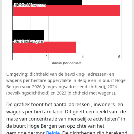
Dichtheid inwoners
Dichtheid inwoners
Dichtheid wagens
Dichtheid wagens
2
2
4
4
6
6
aantal per hectare
Omgeving: dichtheid van de bevolking-, adressen- en
wagens per hectare oppervlakte in België en in buurt Hoge
Bergen voor 2026 (omgevingsadressendichtheid), 2024
(bevolkingsdichtheid) en 2023 (dichtheid met wagens).
De grafiek toont het aantal adressen-, inwoners- en
wagens per hectare land. Dit geeft een beeld van "de
mate van concentratie van menselijke activiteiten" in
de buurt Hoge Bergen ten opzichte van het
gemiddelde voor
België
. De dichtheden zijn berekend