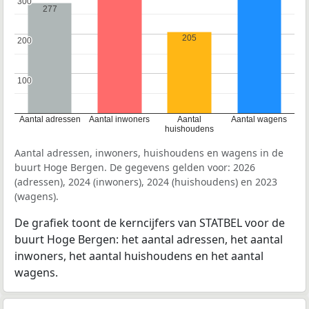
300
300
277
205
200
200
100
100
Aantal adressen
Aantal inwoners
Aantal
Aantal wagens
huishoudens
Aantal adressen, inwoners, huishoudens en wagens in de
buurt Hoge Bergen. De gegevens gelden voor: 2026
(adressen), 2024 (inwoners), 2024 (huishoudens) en 2023
(wagens).
De grafiek toont de kerncijfers van STATBEL voor de
buurt Hoge Bergen: het aantal adressen, het aantal
inwoners, het aantal huishoudens en het aantal
wagens.