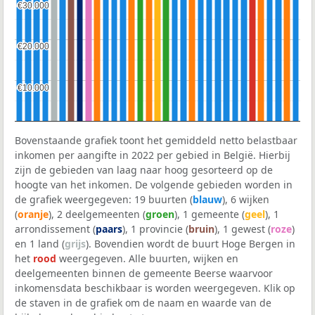
€30.000
€30.000
€20.000
€20.000
€10.000
€10.000
Bovenstaande grafiek toont het gemiddeld netto belastbaar
inkomen per aangifte in 2022 per gebied in België. Hierbij
zijn de gebieden van laag naar hoog gesorteerd op de
hoogte van het inkomen. De volgende gebieden worden in
de grafiek weergegeven: 19 buurten (
blauw
), 6 wijken
(
oranje
), 2 deelgemeenten (
groen
), 1 gemeente (
geel
), 1
arrondissement (
paars
), 1 provincie (
bruin
), 1 gewest (
roze
)
en 1 land (
grijs
). Bovendien wordt de buurt Hoge Bergen in
het
rood
weergegeven. Alle buurten, wijken en
deelgemeenten binnen de gemeente Beerse waarvoor
inkomensdata beschikbaar is worden weergegeven. Klik op
de staven in de grafiek om de naam en waarde van de