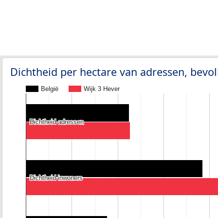
Dichtheid per hectare van adressen, bev
België
Wijk 3 Hever
Dichtheid adressen
Dichtheid adressen
Dichtheid inwoners
Dichtheid inwoners