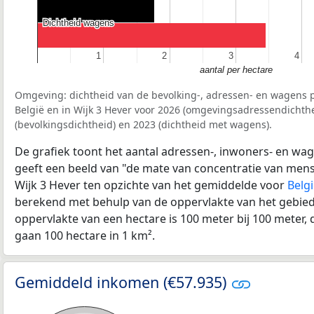
Dichtheid wagens
Dichtheid wagens
1
1
2
2
3
3
4
4
aantal per hectare
Omgeving: dichtheid van de bevolking-, adressen- en wagens p
België en in Wijk 3 Hever voor 2026 (omgevingsadressendichthe
(bevolkingsdichtheid) en 2023 (dichtheid met wagens).
De grafiek toont het aantal adressen-, inwoners- en wag
geeft een beeld van "de mate van concentratie van mensel
Wijk 3 Hever ten opzichte van het gemiddelde voor
Belg
berekend met behulp van de oppervlakte van het gebied 
oppervlakte van een hectare is 100 meter bij 100 meter, d
gaan 100 hectare in 1 km².
Gemiddeld inkomen (€57.935)