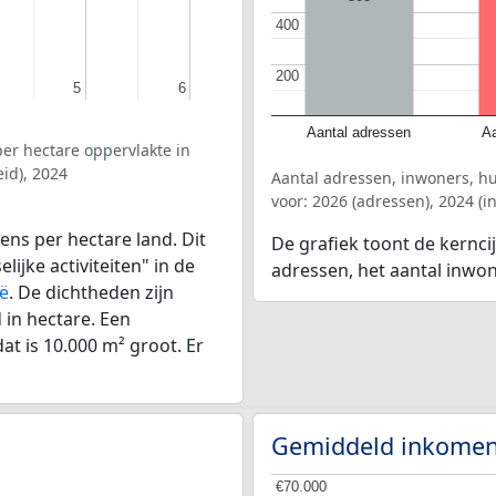
400
400
200
200
5
5
6
6
Aantal adressen
Aa
er hectare oppervlakte in
id), 2024
Aantal adressen, inwoners, h
voor: 2026 (adressen), 2024 (
ens per hectare land. Dit
De grafiek toont de kernci
ijke activiteiten" in de
adressen, het aantal inwo
ië
. De dichtheden zijn
in hectare. Een
at is 10.000 m² groot. Er
Gemiddeld inkomen
€70.000
€70.000