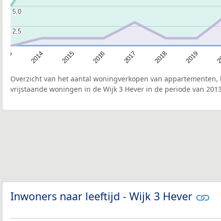
5,0
5,0
2,5
2,5
2015
2
2017
2014
2019
2016
2013
2018
Overzicht van het aantal woningverkopen van appartementen, h
vrijstaande woningen in de Wijk 3 Hever in de periode van 2013
Inwoners naar leeftijd - Wijk 3 Hever