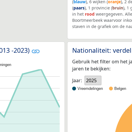
(
blauw
), 6 wijken (
oranje
), 2 
(
paars
), 1 provincie (
bruin
), 1
in het
rood
weergegeven. Alle
Boortmeerbeek waarvoor inko
staven in de grafiek om de n
2013 -2023)
Nationaliteit: verd
Gebruik het filter om het j
oningen
jaren te bekijken:
Jaar:
2025
Vreemdelingen
Belgen