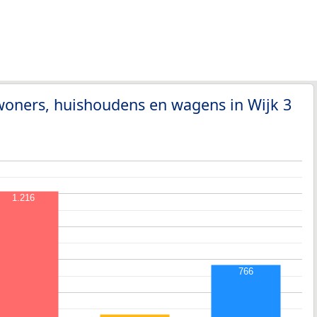
woners, huishoudens en wagens in Wijk 3
1.216
766