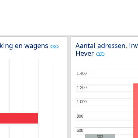
olking en wagens
Aantal adressen, in
Hever
1.400
1.400
1.200
1.200
1.000
1.000
800
800
600
600
503