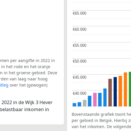
€65.000
€65.000
€60.000
€60.000
€55.000
€55.000
men per aangifte in 2022 in
€50.000
€50.000
 in het rode en het oranje
en in het groene gebied. Deze
€45.000
€45.000
aarden van laag naar hoog
itleg
over het (gewogen)
€40.000
€40.000
 2022 in de Wijk 3 Hever
 belastbaar inkomen in
Bovenstaande grafiek toont h
per gebied in België. Hierbij
van het inkomen. De volgende