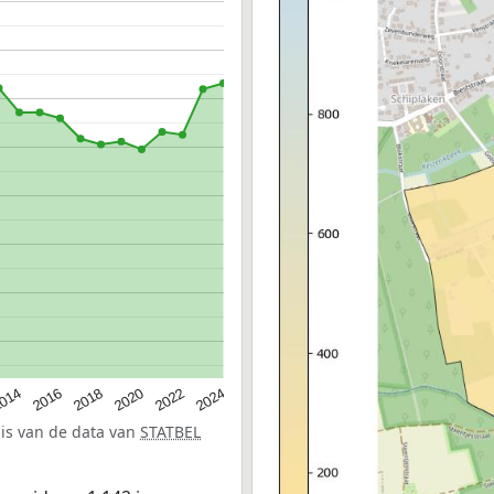
014
2016
2018
2020
2022
2024
sis van de data van
STATBEL