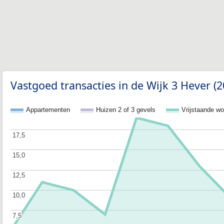
Vastgoed transacties in de Wijk 3 Hever (
Appartementen
Huizen 2 of 3 gevels
Vrijstaande w
17,5
17,5
15,0
15,0
12,5
12,5
10,0
10,0
7,5
7,5