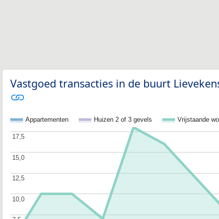
Vastgoed transacties in de buurt Lieveken
Appartementen
Huizen 2 of 3 gevels
Vrijstaande w
17,5
17,5
15,0
15,0
12,5
12,5
10,0
10,0