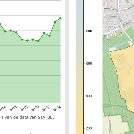
014
2016
2018
2020
2022
2024
sis van de data van
STATBEL