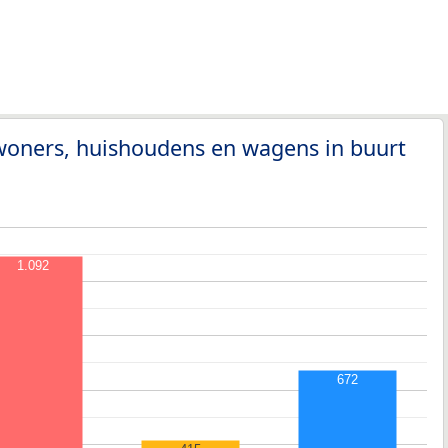
woners, huishoudens en wagens in buurt
1.092
672