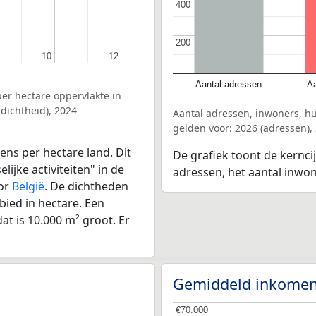
400
400
200
200
10
10
12
12
Aantal adressen
Aa
er hectare oppervlakte in
dichtheid), 2024
Aantal adressen, inwoners, h
gelden voor: 2026 (adressen),
ens per hectare land. Dit
De grafiek toont de kernci
ijke activiteiten" in de
adressen, het aantal inwo
oor
België
. De dichtheden
bied in hectare. Een
at is 10.000 m² groot. Er
Gemiddeld inkomen
€70.000
€70.000