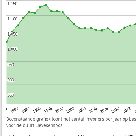
1.150
1.150
1.100
1.100
1.050
1.050
1.000
1.000
950
950
900
900
850
850
1990
1992
1994
1996
1998
2000
2002
2004
2006
2008
2010
2012
2
Bovenstaande grafiek toont het aantal inwoners per jaar op ba
voor de buurt Lievekensbos.