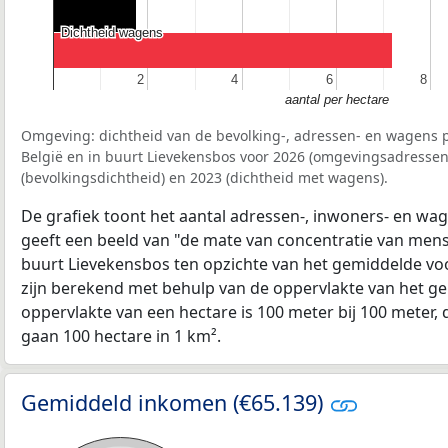
Dichtheid wagens
Dichtheid wagens
2
2
4
4
6
6
8
8
aantal per hectare
Omgeving: dichtheid van de bevolking-, adressen- en wagens p
België en in buurt Lievekensbos voor 2026 (omgevingsadressen
(bevolkingsdichtheid) en 2023 (dichtheid met wagens).
De grafiek toont het aantal adressen-, inwoners- en wag
geeft een beeld van "de mate van concentratie van mensel
buurt Lievekensbos ten opzichte van het gemiddelde v
zijn berekend met behulp van de oppervlakte van het ge
oppervlakte van een hectare is 100 meter bij 100 meter, d
gaan 100 hectare in 1 km².
Gemiddeld inkomen (€65.139)