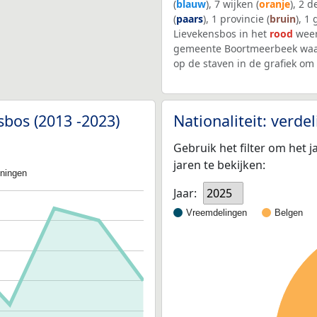
(
blauw
), 7 wijken (
oranje
), 2 
(
paars
), 1 provincie (
bruin
), 1
Lievekensbos in het
rood
weer
gemeente Boortmeerbeek waar
op de staven in de grafiek o
sbos (2013 -2023)
Nationaliteit: verd
Gebruik het filter om het j
jaren te bekijken:
oningen
Jaar:
2025
Vreemdelingen
Belgen