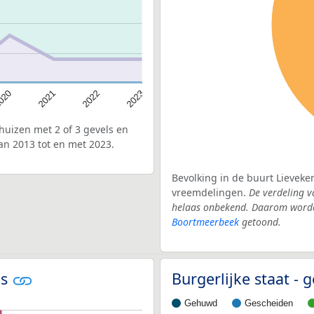
020
2022
2021
2023
uizen met 2 of 3 gevels en
an 2013 tot en met 2023.
Bevolking in de buurt Lieveke
vreemdelingen.
De verdeling v
helaas onbekend. Daarom worden
Boortmeerbeek
getoond.
os
Burgerlijke staat 
Gehuwd
Gescheiden