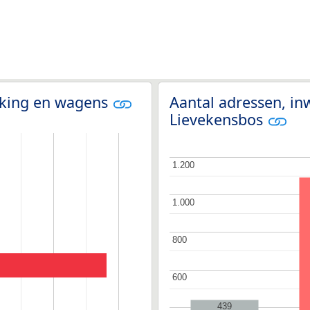
olking en wagens
Aantal adressen, in
Lievekensbos
1.200
1.200
1.000
1.000
800
800
600
600
439