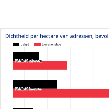
Dichtheid per hectare van adressen, bev
België
Lievekensbos
Dichtheid adressen
Dichtheid adressen
Dichtheid inwoners
Dichtheid inwoners