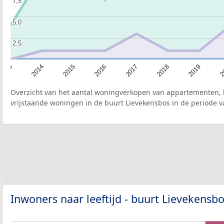
7,5
7,5
5,0
5,0
2,5
2,5
2015
2
2017
2014
2019
2016
2013
2018
Overzicht van het aantal woningverkopen van appartementen, h
vrijstaande woningen in de buurt Lievekensbos in de periode v
Inwoners naar leeftijd - buurt Lievekensb