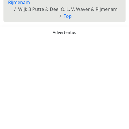
Rijmenam
Wijk 3 Putte & Deel O. L. V. Waver & Rijmenam
Top
Advertentie: