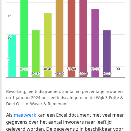
15
15
10
10
5
5
10-20
10-20
30-40
30-40
50-60
50-60
70-80
70-80
90+
90+
20-30
20-30
40-50
40-50
60-70
60-70
80-90
80-90
Bevolking, leeftijdsgroepen: aantal en percentage inwoners
op 1 januari 2024 per leeftijdscategorie in de Wijk 3 Putte &
Deel O. L. V. Waver & Rijmenam.
Als
maatwerk
kan een Excel document met veel meer
gegevens over het aantal inwoners naar leeftijd
geleverd worden. De gegevens zijn beschikbaar voor