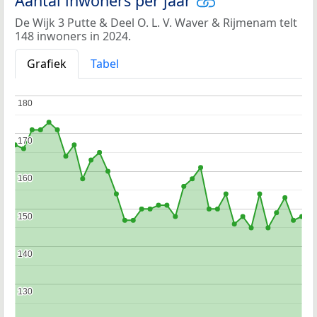
Aantal inwoners per jaar
De Wijk 3 Putte & Deel O. L. V. Waver & Rijmenam telt
148 inwoners in 2024.
Grafiek
Tabel
180
180
170
170
160
160
150
150
140
140
130
130