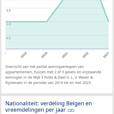
1,5
1,5
1,0
1,0
0,5
0,5
2014
2018
2019
2021
2022
2023
Overzicht van het aantal woningverkopen van
appartementen, huizen met 2 of 3 gevels en vrijstaande
woningen in de Wijk 3 Putte & Deel O. L. V. Waver &
Rijmenam in de periode van 2014 tot en met 2023.
Nationaliteit: verdeling Belgen en
vreemdelingen per jaar