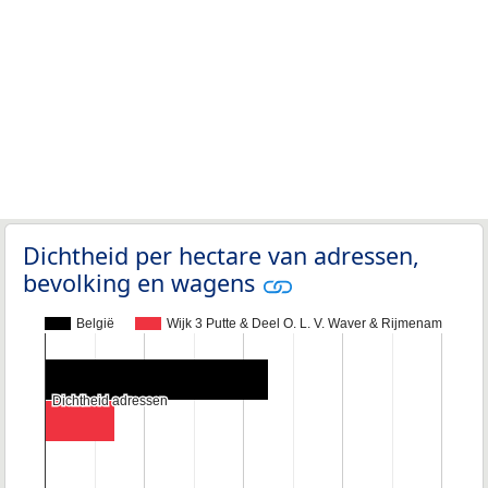
Dichtheid per hectare van adressen,
bevolking en wagens
België
Wijk 3 Putte & Deel O. L. V. Waver & Rijmenam
Dichtheid adressen
Dichtheid adressen