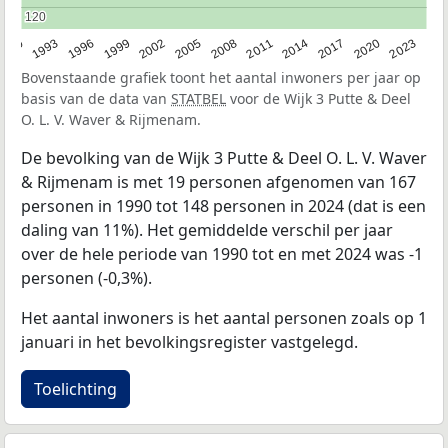
120
120
2023
1990
1993
1996
1999
2002
2005
2008
2011
2014
2017
2020
Bovenstaande grafiek toont het aantal inwoners per jaar op
basis van de data van
STATBEL
voor de Wijk 3 Putte & Deel
O. L. V. Waver & Rijmenam.
De bevolking van de Wijk 3 Putte & Deel O. L. V. Waver
& Rijmenam is met 19 personen afgenomen van 167
personen in 1990 tot 148 personen in 2024 (dat is een
daling van 11%). Het gemiddelde verschil per jaar
over de hele periode van 1990 tot en met 2024 was -1
personen (-0,3%).
Het aantal inwoners is het aantal personen zoals op 1
januari in het bevolkingsregister vastgelegd.
Toelichting