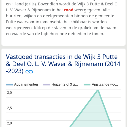
en 1 land (
grijs
). Bovendien wordt de Wijk 3 Putte & Deel O.
L. V. Waver & Rijmenam in het
rood
weergegeven. Alle
buurten, wijken en deelgemeenten binnen de gemeente
Putte waarvoor inkomensdata beschikbaar is worden
weergegeven. Klik op de staven in de grafiek om de naam
en waarde van de bijbehorende gebieden te tonen.
Vastgoed transacties in de Wijk 3 Putte
& Deel O. L. V. Waver & Rijmenam (2014
-2023)
Appartementen
Huizen 2 of 3 g…
Vrijstaande wo…
3,0
3,0
2,5
2,5
2,0
2,0