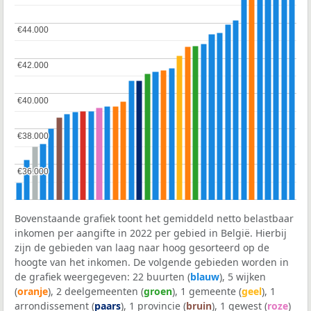
€44.000
€44.000
€42.000
€42.000
€40.000
€40.000
€38.000
€38.000
€36.000
€36.000
Bovenstaande grafiek toont het gemiddeld netto belastbaar
inkomen per aangifte in 2022 per gebied in België. Hierbij
zijn de gebieden van laag naar hoog gesorteerd op de
hoogte van het inkomen. De volgende gebieden worden in
de grafiek weergegeven: 22 buurten (
blauw
), 5 wijken
(
oranje
), 2 deelgemeenten (
groen
), 1 gemeente (
geel
), 1
arrondissement (
paars
), 1 provincie (
bruin
), 1 gewest (
roze
)