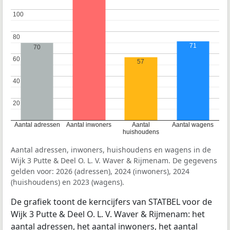
100
100
80
80
71
70
60
60
57
40
40
20
20
Aantal adressen
Aantal inwoners
Aantal
Aantal wagens
huishoudens
Aantal adressen, inwoners, huishoudens en wagens in de
Wijk 3 Putte & Deel O. L. V. Waver & Rijmenam. De gegevens
gelden voor: 2026 (adressen), 2024 (inwoners), 2024
(huishoudens) en 2023 (wagens).
De grafiek toont de kerncijfers van STATBEL voor de
Wijk 3 Putte & Deel O. L. V. Waver & Rijmenam: het
aantal adressen, het aantal inwoners, het aantal