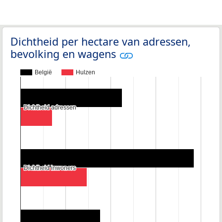
Dichtheid per hectare van adressen,
bevolking en wagens
België
Hulzen
Dichtheid adressen
Dichtheid adressen
Dichtheid inwoners
Dichtheid inwoners