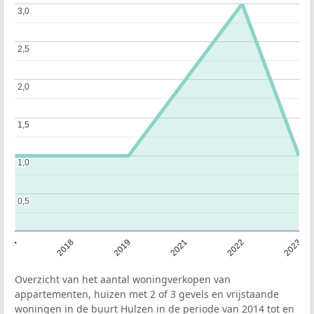
3,0
3,0
2,5
2,5
2,0
2,0
1,5
1,5
1,0
1,0
0,5
0,5
2014
2018
2019
2021
2022
2023
Overzicht van het aantal woningverkopen van
appartementen, huizen met 2 of 3 gevels en vrijstaande
woningen in de buurt Hulzen in de periode van 2014 tot en