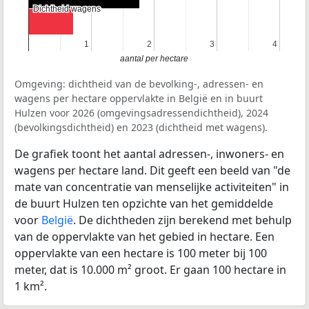
Dichtheid wagens
Dichtheid wagens
1
1
2
2
3
3
4
4
aantal per hectare
Omgeving: dichtheid van de bevolking-, adressen- en
wagens per hectare oppervlakte in België en in buurt
Hulzen voor 2026 (omgevingsadressendichtheid), 2024
(bevolkingsdichtheid) en 2023 (dichtheid met wagens).
De grafiek toont het aantal adressen-, inwoners- en
wagens per hectare land. Dit geeft een beeld van "de
mate van concentratie van menselijke activiteiten" in
de buurt Hulzen ten opzichte van het gemiddelde
voor
België
. De dichtheden zijn berekend met behulp
van de oppervlakte van het gebied in hectare. Een
oppervlakte van een hectare is 100 meter bij 100
meter, dat is 10.000 m² groot. Er gaan 100 hectare in
1 km².