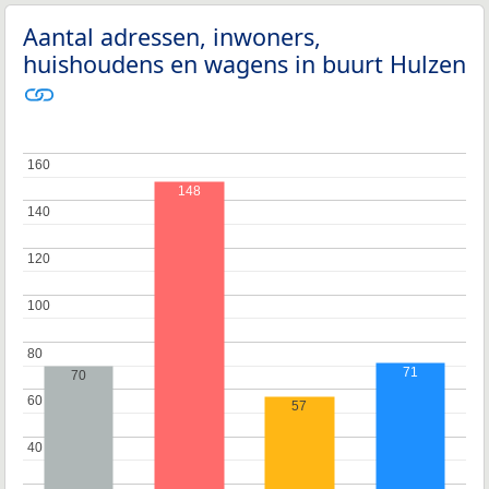
Aantal adressen, inwoners,
huishoudens en wagens in buurt Hulzen
160
160
148
140
140
120
120
100
100
80
80
71
70
60
60
57
40
40