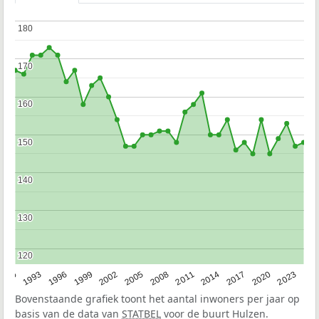
180
180
170
170
160
160
150
150
140
140
130
130
120
120
2023
1990
1993
1996
1999
2002
2005
2008
2011
2014
2017
2020
Bovenstaande grafiek toont het aantal inwoners per jaar op
basis van de data van
STATBEL
voor de buurt Hulzen.