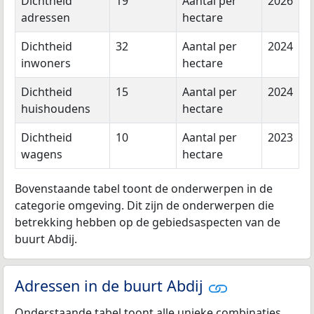
Dichtheid
19
Aantal per
2026
adressen
hectare
Dichtheid
32
Aantal per
2024
inwoners
hectare
Dichtheid
15
Aantal per
2024
huishoudens
hectare
Dichtheid
10
Aantal per
2023
wagens
hectare
Bovenstaande tabel toont de onderwerpen in de
categorie omgeving. Dit zijn de onderwerpen die
betrekking hebben op de gebiedsaspecten van de
buurt Abdij.
Adressen in de buurt Abdij
Onderstaande tabel toont alle unieke combinaties