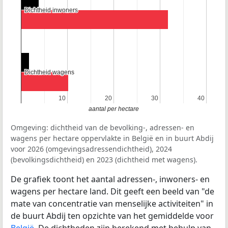
Dichtheid inwoners
Dichtheid inwoners
Dichtheid wagens
Dichtheid wagens
10
10
20
20
30
30
40
40
aantal per hectare
Omgeving: dichtheid van de bevolking-, adressen- en
wagens per hectare oppervlakte in België en in buurt Abdij
voor 2026 (omgevingsadressendichtheid), 2024
(bevolkingsdichtheid) en 2023 (dichtheid met wagens).
De grafiek toont het aantal adressen-, inwoners- en
wagens per hectare land. Dit geeft een beeld van "de
mate van concentratie van menselijke activiteiten" in
de buurt Abdij ten opzichte van het gemiddelde voor
België
. De dichtheden zijn berekend met behulp van