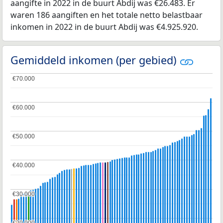
aangifte in 2022 in de buurt Abdij was €26.483. Er
waren 186 aangiften en het totale netto belastbaar
inkomen in 2022 in de buurt Abdij was €4.925.920.
Gemiddeld inkomen (per gebied)
€70.000
€70.000
€60.000
€60.000
€50.000
€50.000
€40.000
€40.000
€30.000
€30.000