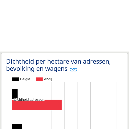
Dichtheid per hectare van adressen,
bevolking en wagens
België
Abdij
Dichtheid adressen
Dichtheid adressen