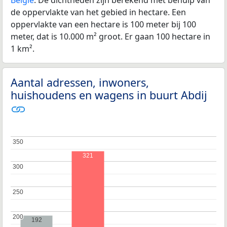
de oppervlakte van het gebied in hectare. Een
oppervlakte van een hectare is 100 meter bij 100
meter, dat is 10.000 m² groot. Er gaan 100 hectare in
1 km².
Aantal adressen, inwoners,
huishoudens en wagens in buurt Abdij
350
350
321
300
300
250
250
200
200
192