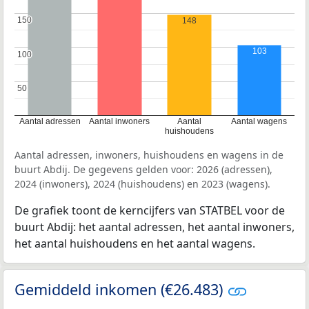
150
150
148
103
100
100
50
50
Aantal adressen
Aantal inwoners
Aantal
Aantal wagens
huishoudens
Aantal adressen, inwoners, huishoudens en wagens in de
buurt Abdij. De gegevens gelden voor: 2026 (adressen),
2024 (inwoners), 2024 (huishoudens) en 2023 (wagens).
De grafiek toont de kerncijfers van STATBEL voor de
buurt Abdij: het aantal adressen, het aantal inwoners,
het aantal huishoudens en het aantal wagens.
Gemiddeld inkomen (€26.483)