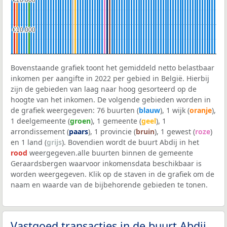
€20.000
€20.000
€10.000
€10.000
Bovenstaande grafiek toont het gemiddeld netto belastbaar
inkomen per aangifte in 2022 per gebied in België. Hierbij
zijn de gebieden van laag naar hoog gesorteerd op de
hoogte van het inkomen. De volgende gebieden worden in
de grafiek weergegeven: 76 buurten (
blauw
), 1 wijk (
oranje
),
1 deelgemeente (
groen
), 1 gemeente (
geel
), 1
arrondissement (
paars
), 1 provincie (
bruin
), 1 gewest (
roze
)
en 1 land (
grijs
). Bovendien wordt de buurt Abdij in het
rood
weergegeven.alle buurten binnen de gemeente
Geraardsbergen waarvoor inkomensdata beschikbaar is
worden weergegeven. Klik op de staven in de grafiek om de
naam en waarde van de bijbehorende gebieden te tonen.
Vastgoed transacties in de buurt Abdij