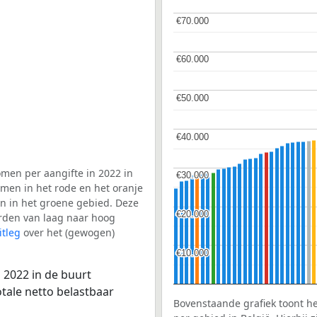
€70.000
€70.000
€60.000
€60.000
€50.000
€50.000
€40.000
€40.000
men per aangifte in 2022 in
€30.000
€30.000
men in het rode en het oranje
en in het groene gebied. Deze
€20.000
€20.000
aarden van laag naar hoog
itleg
over het (gewogen)
€10.000
€10.000
 2022 in de buurt
tale netto belastbaar
Bovenstaande grafiek toont h