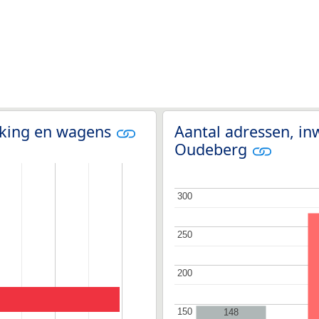
olking en wagens
Aantal adressen, in
Oudeberg
300
300
250
250
200
200
150
150
148