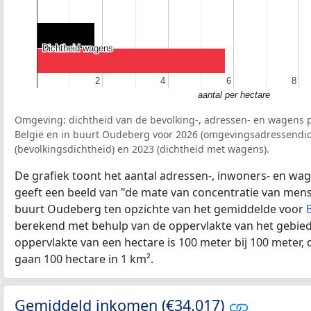
Dichtheid wagens
Dichtheid wagens
2
2
4
4
6
6
8
8
aantal per hectare
Omgeving: dichtheid van de bevolking-, adressen- en wagens p
België en in buurt Oudeberg voor 2026 (omgevingsadressendic
(bevolkingsdichtheid) en 2023 (dichtheid met wagens).
De grafiek toont het aantal adressen-, inwoners- en wag
geeft een beeld van "de mate van concentratie van mensel
buurt Oudeberg ten opzichte van het gemiddelde voor
berekend met behulp van de oppervlakte van het gebied 
oppervlakte van een hectare is 100 meter bij 100 meter, d
gaan 100 hectare in 1 km².
Gemiddeld inkomen (€34.017)