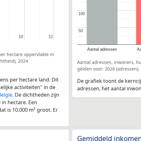
100
100
50
50
10
10
12
12
Aantal adressen
Aa
er hectare oppervlakte in
htheid), 2024
Aantal adressen, inwoners, 
gelden voor: 2026 (adressen),
ens per hectare land. Dit
De grafiek toont de kernci
ijke activiteiten" in de
adressen, het aantal inwo
België
. De dichtheden zijn
in hectare. Een
at is 10.000 m² groot. Er
Gemiddeld inkomen