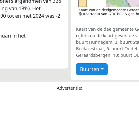
nwoners afgenomen van 326
ling van 18%). Het
990 tot en met 2024 was -2
Kaart van de deelgemeente Ge
nuari in het
cijfers op de kaart geven de
buurt Hunnegem, 3: buurt Stat
Boelarestraat, 6: buurt Oudeb
Geraardsbergen, 10: buurt O
Buurten
Advertentie: