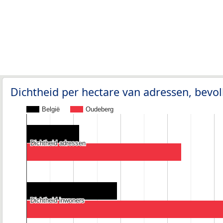
Dichtheid per hectare van adressen, bev
België
Oudeberg
Dichtheid adressen
Dichtheid adressen
Dichtheid inwoners
Dichtheid inwoners