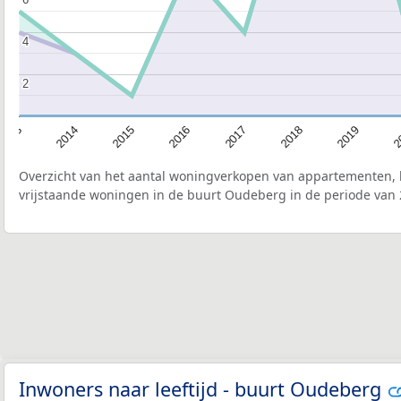
4
4
2
2
2015
2
2017
2014
2019
2016
2013
2018
Overzicht van het aantal woningverkopen van appartementen, h
vrijstaande woningen in de buurt Oudeberg in de periode van 
Inwoners naar leeftijd - buurt Oudeberg