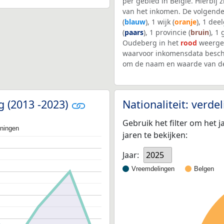
per gebied in België. Hierbij
van het inkomen. De volgende
(
blauw
), 1 wijk (
oranje
), 1 dee
(
paars
), 1 provincie (
bruin
), 1
Oudeberg in het
rood
weergeg
waarvoor inkomensdata beschi
om de naam en waarde van de
g (2013 -2023)
Nationaliteit: verd
Gebruik het filter om het j
oningen
jaren te bekijken:
Jaar:
2025
Vreemdelingen
Belgen