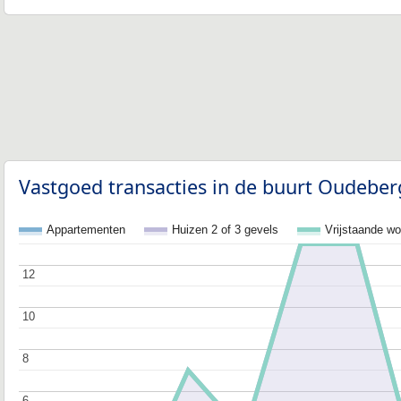
Vastgoed transacties in de buurt Oudeber
Appartementen
Huizen 2 of 3 gevels
Vrijstaande w
12
12
10
10
8
8
6
6