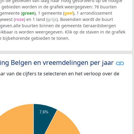
 zijn de gebieden van laag naar hoog gesorteerd op de hoogte
 gebieden worden in de grafiek weergegeven: 76 buurten
lgemeente (
groen
), 1 gemeente (
geel
), 1 arrondissement
 gewest (
roze
) en 1 land (
grijs
). Bovendien wordt de buurt
even.alle buurten binnen de gemeente Geraardsbergen
kbaar is worden weergegeven. Klik op de staven in de grafiek
 bijbehorende gebieden te tonen.
eling Belgen en vreemdelingen per jaar
aar van de cijfers te selecteren en het verloop over de
7,6%