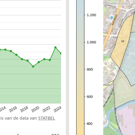
014
2016
2018
2020
2022
2024
sis van de data van
STATBEL