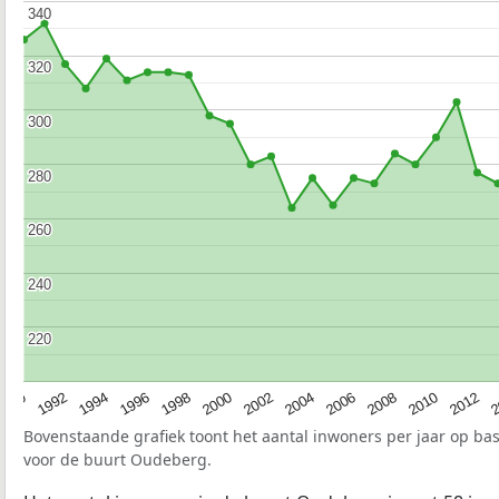
340
340
320
320
300
300
280
280
260
260
240
240
220
220
1990
1992
1994
1996
1998
2000
2002
2004
2006
2008
2010
2012
2
Bovenstaande grafiek toont het aantal inwoners per jaar op ba
voor de buurt Oudeberg.