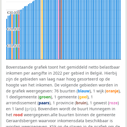
€30.000
€30.000
€20.000
€20.000
€10.000
€10.000
Bovenstaande grafiek toont het gemiddeld netto belastbaar
inkomen per aangifte in 2022 per gebied in België. Hierbij
zijn de gebieden van laag naar hoog gesorteerd op de
hoogte van het inkomen. De volgende gebieden worden in
de grafiek weergegeven: 76 buurten (
blauw
), 1 wijk (
oranje
),
1 deelgemeente (
groen
), 1 gemeente (
geel
), 1
arrondissement (
paars
), 1 provincie (
bruin
), 1 gewest (
roze
)
en 1 land (
grijs
). Bovendien wordt de buurt Hunnegem in
het
rood
weergegeven.alle buurten binnen de gemeente
Geraardsbergen waarvoor inkomensdata beschikbaar is
worden weergegeven. Klik op de staven in de grafiek om de