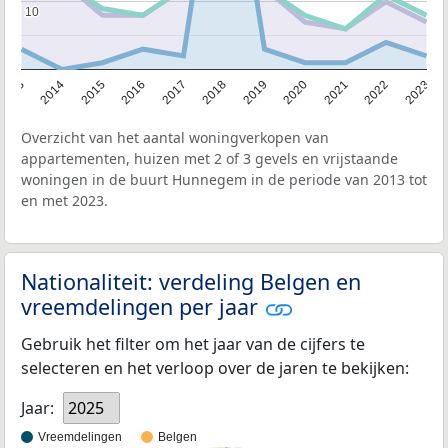
10
10
2013
2014
2015
2016
2017
2018
2019
2020
2021
2022
2023
Overzicht van het aantal woningverkopen van
appartementen, huizen met 2 of 3 gevels en vrijstaande
woningen in de buurt Hunnegem in de periode van 2013 tot
en met 2023.
Nationaliteit: verdeling Belgen en
vreemdelingen per jaar
Gebruik het filter om het jaar van de cijfers te
selecteren en het verloop over de jaren te bekijken:
Jaar:
2025
Vreemdelingen
Belgen