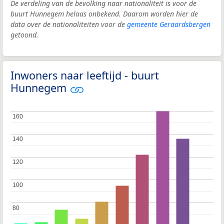
De verdeling van de bevolking naar nationaliteit is voor de
buurt Hunnegem helaas onbekend. Daarom worden hier de
data over de nationaliteiten voor de
gemeente Geraardsbergen
getoond.
Inwoners naar leeftijd - buurt
Hunnegem
160
160
140
140
120
120
100
100
80
80