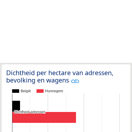
Dichtheid per hectare van adressen,
bevolking en wagens
België
Hunnegem
Dichtheid adressen
Dichtheid adressen