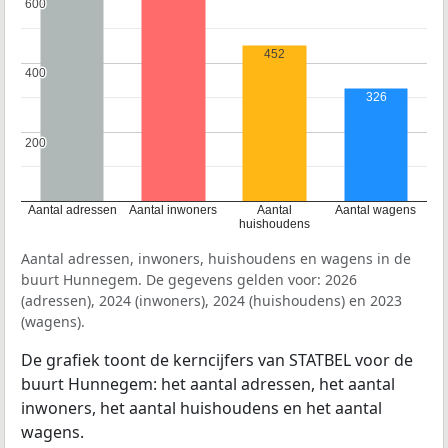
600
600
452
400
400
326
200
200
Aantal adressen
Aantal inwoners
Aantal
Aantal wagens
huishoudens
Aantal adressen, inwoners, huishoudens en wagens in de
buurt Hunnegem. De gegevens gelden voor: 2026
(adressen), 2024 (inwoners), 2024 (huishoudens) en 2023
(wagens).
De grafiek toont de kerncijfers van STATBEL voor de
buurt Hunnegem: het aantal adressen, het aantal
inwoners, het aantal huishoudens en het aantal
wagens.