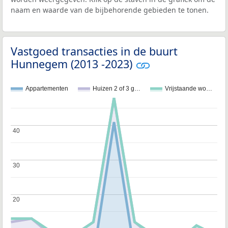
naam en waarde van de bijbehorende gebieden te tonen.
Vastgoed transacties in de buurt
Hunnegem (2013 -2023)
Appartementen
Huizen 2 of 3 g…
Vrijstaande wo…
40
40
30
30
20
20