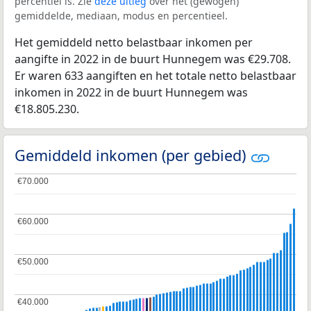
percentiel is. Zie
deze uitleg
over het (gewogen)
gemiddelde, mediaan, modus en percentieel.
Het gemiddeld netto belastbaar inkomen per
aangifte in 2022 in de buurt Hunnegem was €29.708.
Er waren 633 aangiften en het totale netto belastbaar
inkomen in 2022 in de buurt Hunnegem was
€18.805.230.
Gemiddeld inkomen (per gebied)
€70.000
€70.000
€60.000
€60.000
€50.000
€50.000
€40.000
€40.000