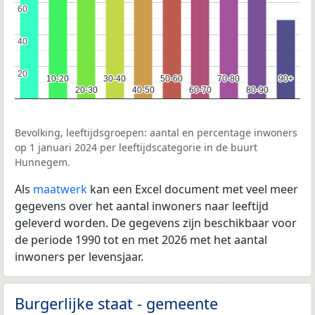
60
60
40
40
20
20
10-20
10-20
30-40
30-40
50-60
50-60
70-80
70-80
90+
90+
20-30
20-30
40-50
40-50
60-70
60-70
80-90
80-90
Bevolking, leeftijdsgroepen: aantal en percentage inwoners
op 1 januari 2024 per leeftijdscategorie in de buurt
Hunnegem.
Als
maatwerk
kan een Excel document met veel meer
gegevens over het aantal inwoners naar leeftijd
geleverd worden. De gegevens zijn beschikbaar voor
de periode 1990 tot en met 2026 met het aantal
inwoners per levensjaar.
Burgerlijke staat - gemeente