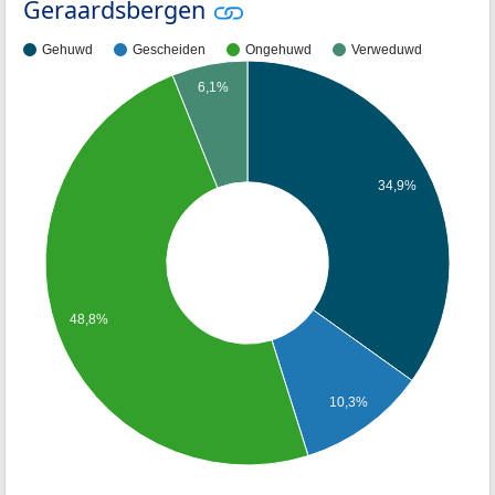
Geraardsbergen
Gehuwd
Gescheiden
Ongehuwd
Verweduwd
6,1%
34,9%
48,8%
10,3%