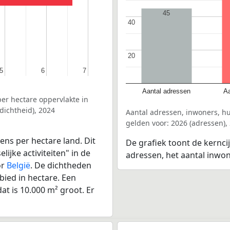
45
40
40
20
20
5
5
6
6
7
7
Aantal adressen
Aa
er hectare oppervlakte in
dichtheid), 2024
Aantal adressen, inwoners, h
gelden voor: 2026 (adressen),
ens per hectare land. Dit
De grafiek toont de kernci
ijke activiteiten" in de
adressen, het aantal inwo
or
België
. De dichtheden
bied in hectare. Een
at is 10.000 m² groot. Er