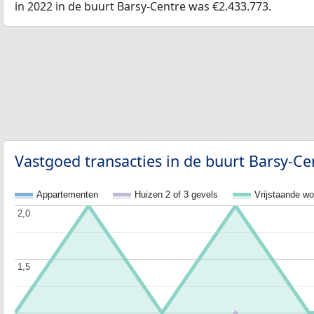
in 2022 in de buurt Barsy-Centre was €2.433.773.
Vastgoed transacties in de buurt Barsy-Ce
Appartementen
Huizen 2 of 3 gevels
Vrijstaande w
2,0
2,0
1,5
1,5