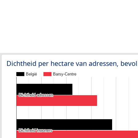
Dichtheid per hectare van adressen, bev
België
Barsy-Centre
Dichtheid adressen
Dichtheid adressen
Dichtheid inwoners
Dichtheid inwoners