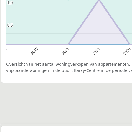
1,0
1,0
0,5
0,5
2015
2020
2016
2014
2018
Overzicht van het aantal woningverkopen van appartementen, h
vrijstaande woningen in de buurt Barsy-Centre in de periode v