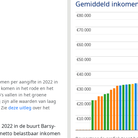
Gemiddeld inkomen
€80.000
€80.000
€70.000
€70.000
€60.000
€60.000
€50.000
€50.000
€40.000
€40.000
men per aangifte in 2022 in
ë komen in het rode en het
€30.000
€30.000
s vallen in het groene
j zijn alle waarden van laag
€20.000
€20.000
 Zie
deze uitleg
over het
€10.000
€10.000
 2022 in de buurt Barsy-
e netto belastbaar inkomen