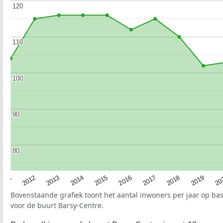
120
120
110
110
100
100
90
90
80
80
2015
20
2012
2017
2014
2019
2011
2016
2013
2018
Bovenstaande grafiek toont het aantal inwoners per jaar op ba
voor de buurt Barsy-Centre.