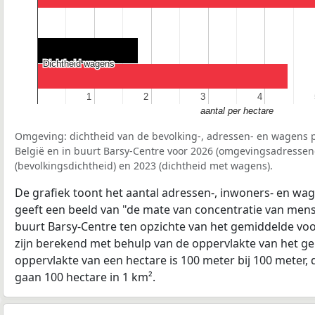
Dichtheid wagens
Dichtheid wagens
1
1
2
2
3
3
4
4
aantal per hectare
Omgeving: dichtheid van de bevolking-, adressen- en wagens p
België en in buurt Barsy-Centre voor 2026 (omgevingsadressen
(bevolkingsdichtheid) en 2023 (dichtheid met wagens).
De grafiek toont het aantal adressen-, inwoners- en wag
geeft een beeld van "de mate van concentratie van mensel
buurt Barsy-Centre ten opzichte van het gemiddelde vo
zijn berekend met behulp van de oppervlakte van het ge
oppervlakte van een hectare is 100 meter bij 100 meter, d
gaan 100 hectare in 1 km².