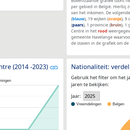
Bovenstaande grafiek toont h
per gebied in België. Hierbij
van het inkomen. De volgende
(
blauw
), 19 wijken (
oranje
), 9
(
paars
), 1 provincie (
bruin
), 1
Centre in het
rood
weergegeve
gemeente Havelange waarvoor
de staven in de grafiek om d
ntre (2014 -2023)
Nationaliteit: verd
Gebruik het filter om het j
oningen
jaren te bekijken:
Jaar:
2025
Vreemdelingen
Belgen