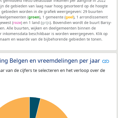
et gemiddeld netto belastbaar inkomen per aangifte in 2022
 zijn de gebieden van laag naar hoog gesorteerd op de hoogte
 gebieden worden in de grafiek weergegeven: 29 buurten
 deelgemeenten (
groen
), 1 gemeente (
geel
), 1 arrondissement
 gewest (
roze
) en 1 land (
grijs
). Bovendien wordt de buurt Barsy-
n. Alle buurten, wijken en deelgemeenten binnen de
 inkomensdata beschikbaar is worden weergegeven. Klik op
e naam en waarde van de bijbehorende gebieden te tonen.
eling Belgen en vreemdelingen per jaar
aar van de cijfers te selecteren en het verloop over de