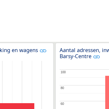
olking en wagens
Aantal adressen, in
Barsy-Centre
100
100
80
80
60
60