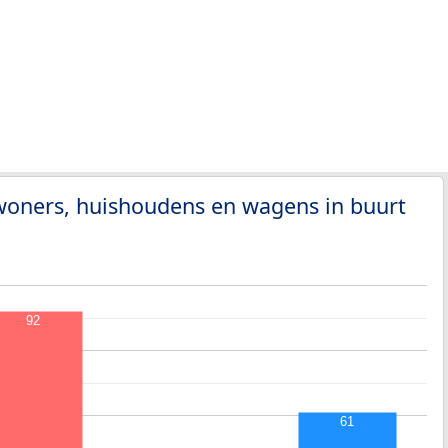
woners, huishoudens en wagens in buurt
92
61