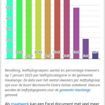
500
500
400
400
300
300
200
200
100
100
10-20
10-20
30-40
30-40
50-60
50-60
70-80
70-80
90+
90+
20-30
20-30
40-50
40-50
60-70
60-70
80-90
80-90
Bevolking, leeftijdsgroepen: aantal en percentage inwoners
op 1 januari 2025 per leeftijdscategorie in de gemeente
Havelange.
De data over het aantal inwoners per leeftijdsgroep
zijn voor de buurt Bormenville-Centre helaas onbekend. Daarom
worden de leeftijdsgegevens voor de
gemeente Havelange
getoond.
Als
maatwerk
kan een Excel document met veel meer