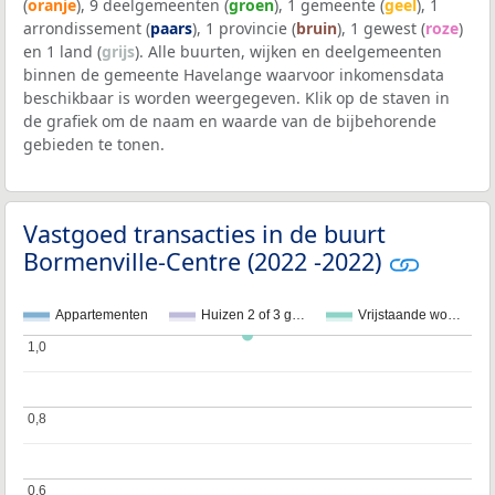
(
oranje
), 9 deelgemeenten (
groen
), 1 gemeente (
geel
), 1
arrondissement (
paars
), 1 provincie (
bruin
), 1 gewest (
roze
)
en 1 land (
grijs
). Alle buurten, wijken en deelgemeenten
binnen de gemeente Havelange waarvoor inkomensdata
beschikbaar is worden weergegeven. Klik op de staven in
de grafiek om de naam en waarde van de bijbehorende
gebieden te tonen.
Vastgoed transacties in de buurt
Bormenville-Centre (2022 -2022)
Appartementen
Huizen 2 of 3 g…
Vrijstaande wo…
1,0
1,0
0,8
0,8
0,6
0,6