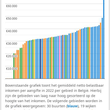
€60.000
€60.000
€50.000
€50.000
€40.000
€40.000
€30.000
€30.000
€20.000
€20.000
€10.000
€10.000
Bovenstaande grafiek toont het gemiddeld netto belastbaar
inkomen per aangifte in 2022 per gebied in België. Hierbij
zijn de gebieden van laag naar hoog gesorteerd op de
hoogte van het inkomen. De volgende gebieden worden in
de grafiek weergegeven: 30 buurten (
blauw
), 19 wijken