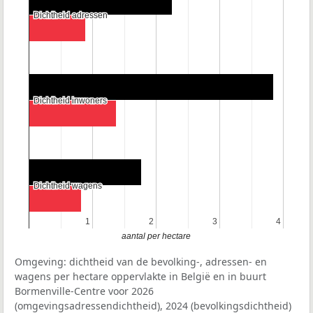
Dichtheid adressen
Dichtheid adressen
Dichtheid inwoners
Dichtheid inwoners
Dichtheid wagens
Dichtheid wagens
1
1
2
2
3
3
4
4
aantal per hectare
Omgeving: dichtheid van de bevolking-, adressen- en
wagens per hectare oppervlakte in België en in buurt
Bormenville-Centre voor 2026
(omgevingsadressendichtheid), 2024 (bevolkingsdichtheid)