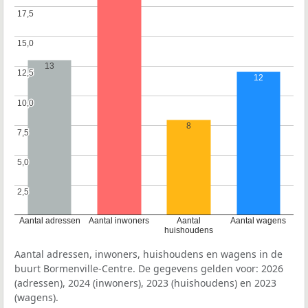
17,5
17,5
15,0
15,0
13
12,5
12,5
12
10,0
10,0
8
7,5
7,5
5,0
5,0
2,5
2,5
Aantal adressen
Aantal inwoners
Aantal
Aantal wagens
huishoudens
Aantal adressen, inwoners, huishoudens en wagens in de
buurt Bormenville-Centre. De gegevens gelden voor: 2026
(adressen), 2024 (inwoners), 2023 (huishoudens) en 2023
(wagens).