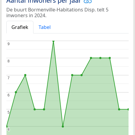
Aantal inwoners per jaar
De buurt Bormenville-Habitations Disp. telt 5
inwoners in 2024.
Grafiek
Tabel
9
9
8
8
7
7
6
6
5
5
4
4