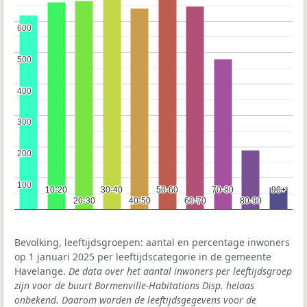
600
600
500
500
400
400
300
300
200
200
100
100
10-20
10-20
30-40
30-40
50-60
50-60
70-80
70-80
90+
90+
20-30
20-30
40-50
40-50
60-70
60-70
80-90
80-90
Bevolking, leeftijdsgroepen: aantal en percentage inwoners
op 1 januari 2025 per leeftijdscategorie in de gemeente
Havelange.
De data over het aantal inwoners per leeftijdsgroep
zijn voor de buurt Bormenville-Habitations Disp. helaas
onbekend. Daarom worden de leeftijdsgegevens voor de