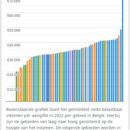
€70.000
€70.000
€60.000
€60.000
€50.000
€50.000
€40.000
€40.000
€30.000
€30.000
€20.000
€20.000
€10.000
€10.000
Bovenstaande grafiek toont het gemiddeld netto belastbaar
inkomen per aangifte in 2022 per gebied in België. Hierbij
zijn de gebieden van laag naar hoog gesorteerd op de
hoogte van het inkomen. De volgende gebieden worden in