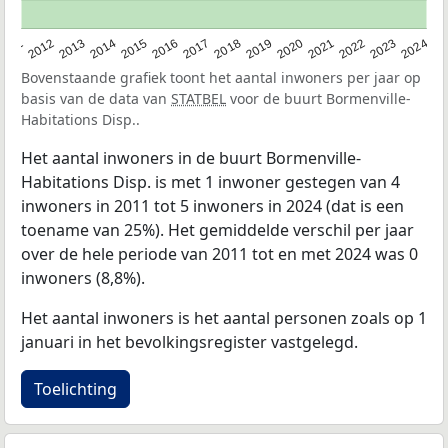
2020
2013
2019
2012
2018
2011
2024
2017
2023
2016
2022
2015
2021
2014
Bovenstaande grafiek toont het aantal inwoners per jaar op
basis van de data van
STATBEL
voor de buurt Bormenville-
Habitations Disp..
Het aantal inwoners in de buurt Bormenville-
Habitations Disp. is met 1 inwoner gestegen van 4
inwoners in 2011 tot 5 inwoners in 2024 (dat is een
toename van 25%). Het gemiddelde verschil per jaar
over de hele periode van 2011 tot en met 2024 was 0
inwoners (8,8%).
Het aantal inwoners is het aantal personen zoals op 1
januari in het bevolkingsregister vastgelegd.
Toelichting