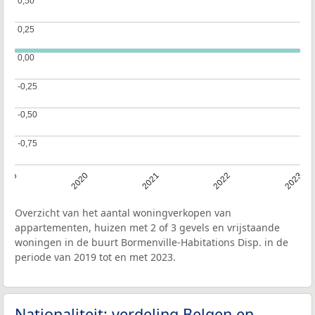
0,50
0,50
0,25
0,25
0,00
0,00
-0,25
-0,25
-0,50
-0,50
-0,75
-0,75
2019
2020
2021
2022
2023
Overzicht van het aantal woningverkopen van
appartementen, huizen met 2 of 3 gevels en vrijstaande
woningen in de buurt Bormenville-Habitations Disp. in de
periode van 2019 tot en met 2023.
Nationaliteit: verdeling Belgen en