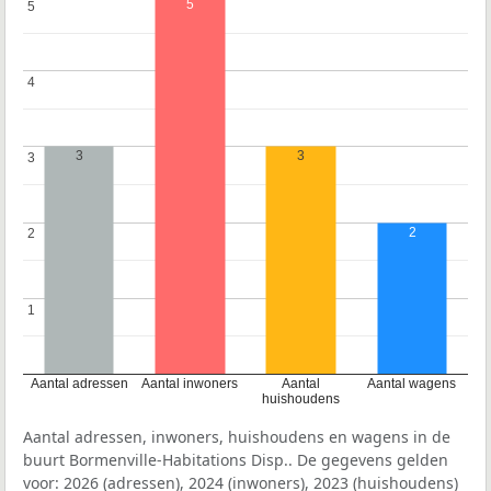
5
5
5
4
4
3
3
3
3
2
2
2
1
1
Aantal adressen
Aantal inwoners
Aantal
Aantal wagens
huishoudens
Aantal adressen, inwoners, huishoudens en wagens in de
buurt Bormenville-Habitations Disp.. De gegevens gelden
voor: 2026 (adressen), 2024 (inwoners), 2023 (huishoudens)