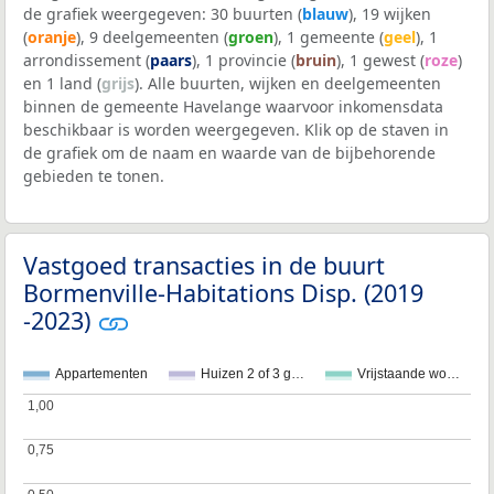
de grafiek weergegeven: 30 buurten (
blauw
), 19 wijken
(
oranje
), 9 deelgemeenten (
groen
), 1 gemeente (
geel
), 1
arrondissement (
paars
), 1 provincie (
bruin
), 1 gewest (
roze
)
en 1 land (
grijs
). Alle buurten, wijken en deelgemeenten
binnen de gemeente Havelange waarvoor inkomensdata
beschikbaar is worden weergegeven. Klik op de staven in
de grafiek om de naam en waarde van de bijbehorende
gebieden te tonen.
Vastgoed transacties in de buurt
Bormenville-Habitations Disp. (2019
-2023)
Appartementen
Huizen 2 of 3 g…
Vrijstaande wo…
1,00
1,00
0,75
0,75