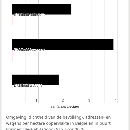
Dichtheid adressen
Dichtheid adressen
Dichtheid inwoners
Dichtheid inwoners
Dichtheid wagens
Dichtheid wagens
1
1
2
2
3
3
4
4
aantal per hectare
Omgeving: dichtheid van de bevolking-, adressen- en
wagens per hectare oppervlakte in België en in buurt
Bormenville-Habitations Disp. voor 2026