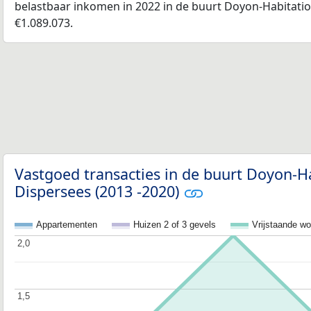
belastbaar inkomen in 2022 in de buurt Doyon-Habitati
€1.089.073.
Vastgoed transacties in de buurt Doyon-H
Dispersees (2013 -2020)
Appartementen
Huizen 2 of 3 gevels
Vrijstaande w
2,0
2,0
1,5
1,5