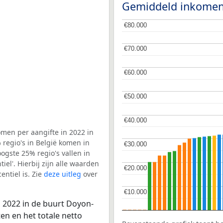
Gemiddeld inkomen
€80.000
€80.000
€70.000
€70.000
€60.000
€60.000
€50.000
€50.000
€40.000
€40.000
men per aangifte in 2022 in
regio's in België komen in
€30.000
€30.000
ogste 25% regio's vallen in
el'. Hierbij zijn alle waarden
€20.000
€20.000
ntiel is. Zie
deze uitleg
over
€10.000
€10.000
 2022 in de buurt Doyon-
en en het totale netto