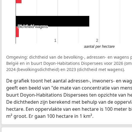
Dichtheid wagens
Dichtheid wagens
1
1
2
2
aantal per hectare
Omgeving: dichtheid van de bevolking-, adressen- en wagens p
België en in buurt Doyon-Habitations Dispersees voor 2026 (o
2024 (bevolkingsdichtheid) en 2023 (dichtheid met wagens).
De grafiek toont het aantal adressen-, inwoners- en wag
geeft een beeld van "de mate van concentratie van mensel
buurt Doyon-Habitations Dispersees ten opzichte van 
De dichtheden zijn berekend met behulp van de oppervla
hectare. Een oppervlakte van een hectare is 100 meter bij
m² groot. Er gaan 100 hectare in 1 km².