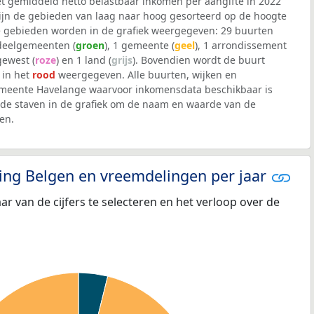
et gemiddeld netto belastbaar inkomen per aangifte in 2022
 zijn de gebieden van laag naar hoog gesorteerd op de hoogte
 gebieden worden in de grafiek weergegeven: 29 buurten
 deelgemeenten (
groen
), 1 gemeente (
geel
), 1 arrondissement
 gewest (
roze
) en 1 land (
grijs
). Bovendien wordt de buurt
 in het
rood
weergegeven. Alle buurten, wijken en
eente Havelange waarvoor inkomensdata beschikbaar is
de staven in de grafiek om de naam en waarde van de
en.
eling Belgen en vreemdelingen per jaar
aar van de cijfers te selecteren en het verloop over de