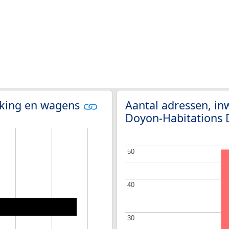
olking en wagens
Aantal adressen, in
Doyon-Habitations 
50
50
40
40
30
30