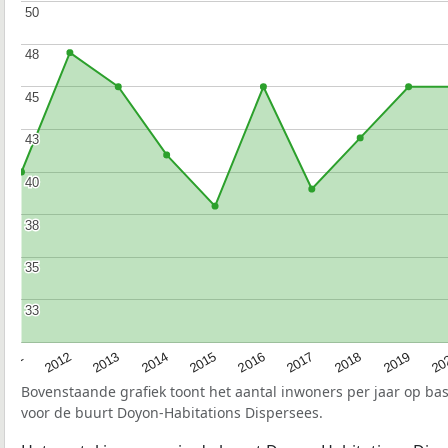
50
50
48
48
45
45
43
43
40
40
38
38
35
35
33
33
2015
20
2012
2017
2014
2019
2011
2016
2013
2018
Bovenstaande grafiek toont het aantal inwoners per jaar op ba
voor de buurt Doyon-Habitations Dispersees.