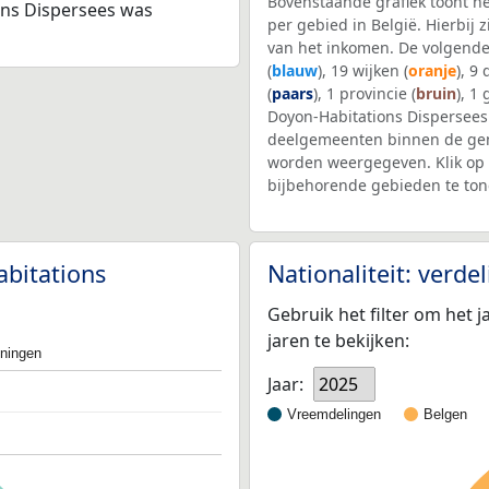
Bovenstaande grafiek toont h
ons Dispersees was
per gebied in België. Hierbij
van het inkomen. De volgende
(
blauw
), 19 wijken (
oranje
), 9
(
paars
), 1 provincie (
bruin
), 1
Doyon-Habitations Dispersees
deelgemeenten binnen de gem
worden weergegeven. Klik op 
bijbehorende gebieden te ton
abitations
Nationaliteit: verd
Gebruik het filter om het j
jaren te bekijken:
oningen
Jaar:
2025
Vreemdelingen
Belgen