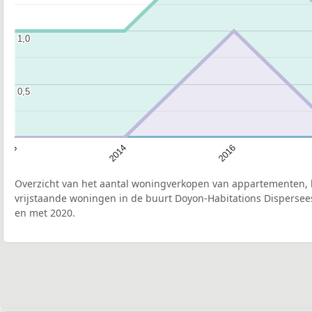
1,0
1,0
0,5
0,5
2013
2014
2016
Overzicht van het aantal woningverkopen van appartementen, h
vrijstaande woningen in de buurt Doyon-Habitations Dispersees
en met 2020.