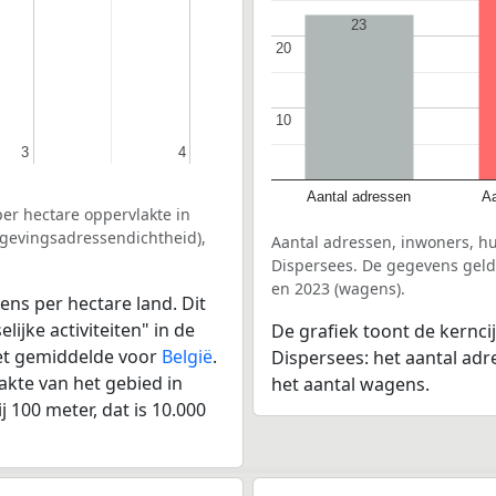
23
20
20
10
10
3
3
4
4
Aantal adressen
Aa
er hectare oppervlakte in
mgevingsadressendichtheid),
Aantal adressen, inwoners, h
Dispersees. De gegevens gelde
en 2023 (wagens).
ens per hectare land. Dit
ijke activiteiten" in de
De grafiek toont de kernc
het gemiddelde voor
België
.
Dispersees: het aantal adr
kte van het gebied in
het aantal wagens.
 100 meter, dat is 10.000