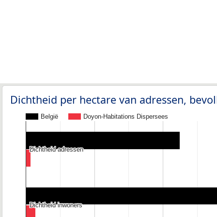
Dichtheid per hectare van adressen, bev
België
Doyon-Habitations Dispersees
Dichtheid adressen
Dichtheid adressen
Dichtheid inwoners
Dichtheid inwoners