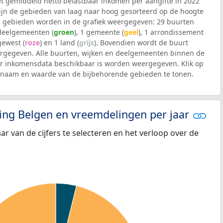
et gemiddeld netto belastbaar inkomen per aangifte in 2022
 zijn de gebieden van laag naar hoog gesorteerd op de hoogte
 gebieden worden in de grafiek weergegeven: 29 buurten
 deelgemeenten (
groen
), 1 gemeente (
geel
), 1 arrondissement
 gewest (
roze
) en 1 land (
grijs
). Bovendien wordt de buurt
gegeven. Alle buurten, wijken en deelgemeenten binnen de
 inkomensdata beschikbaar is worden weergegeven. Klik op
e naam en waarde van de bijbehorende gebieden te tonen.
eling Belgen en vreemdelingen per jaar
aar van de cijfers te selecteren en het verloop over de