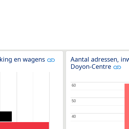
olking en wagens
Aantal adressen, in
Doyon-Centre
60
60
50
50
40
40