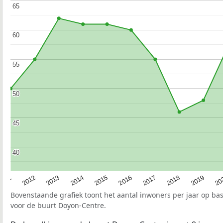
65
65
60
60
55
55
50
50
45
45
40
40
2015
20
2012
2017
2014
2019
2011
2016
2013
2018
Bovenstaande grafiek toont het aantal inwoners per jaar op ba
voor de buurt Doyon-Centre.