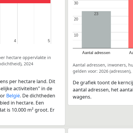
30
30
23
20
20
10
10
4
4
5
5
Aantal adressen
Aa
er hectare oppervlakte in
dichtheid), 2024
Aantal adressen, inwoners, h
gelden voor: 2026 (adressen),
ens per hectare land. Dit
De grafiek toont de kernci
ijke activiteiten" in de
aantal adressen, het aanta
oor
België
. De dichtheden
wagens.
bied in hectare. Een
at is 10.000 m² groot. Er