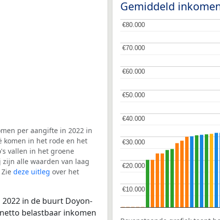
Gemiddeld inkomen
€80.000
€80.000
€70.000
€70.000
€60.000
€60.000
€50.000
€50.000
€40.000
€40.000
men per aangifte in 2022 in
ë komen in het rode en het
€30.000
€30.000
s vallen in het groene
j zijn alle waarden van laag
€20.000
€20.000
 Zie
deze uitleg
over het
€10.000
€10.000
 2022 in de buurt Doyon-
e netto belastbaar inkomen