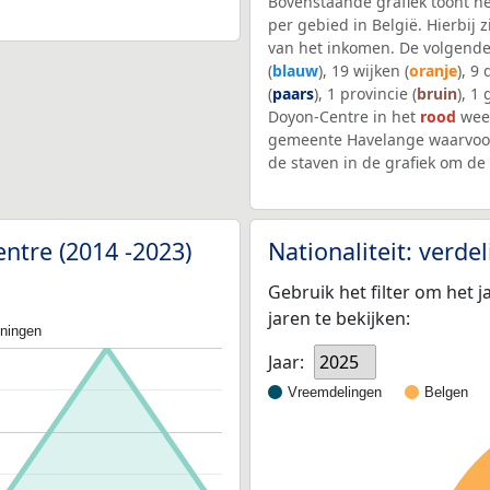
Bovenstaande grafiek toont h
per gebied in België. Hierbij
van het inkomen. De volgende
(
blauw
), 19 wijken (
oranje
), 9
(
paars
), 1 provincie (
bruin
), 1
Doyon-Centre in het
rood
weer
gemeente Havelange waarvoor
de staven in de grafiek om d
ntre (2014 -2023)
Nationaliteit: verd
Gebruik het filter om het j
jaren te bekijken:
oningen
Jaar:
2025
Vreemdelingen
Belgen