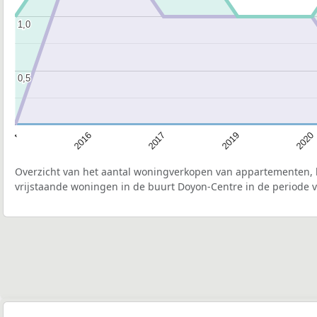
1,0
1,0
0,5
0,5
2016
2020
2017
2014
2019
Overzicht van het aantal woningverkopen van appartementen, h
vrijstaande woningen in de buurt Doyon-Centre in de periode v