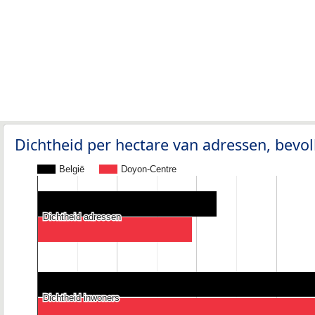
Dichtheid per hectare van adressen, bev
België
Doyon-Centre
Dichtheid adressen
Dichtheid adressen
Dichtheid inwoners
Dichtheid inwoners