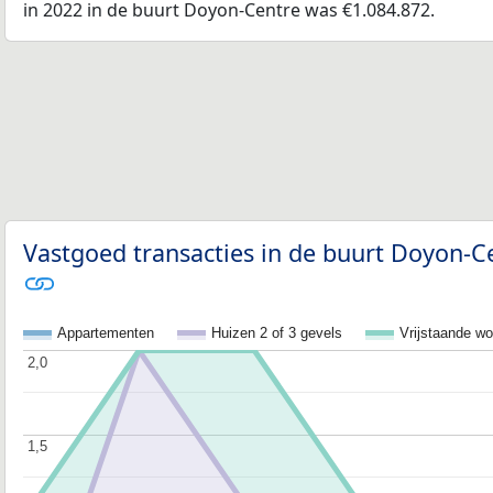
in 2022 in de buurt Doyon-Centre was €1.084.872.
Vastgoed transacties in de buurt Doyon-Ce
Appartementen
Huizen 2 of 3 gevels
Vrijstaande w
2,0
2,0
1,5
1,5