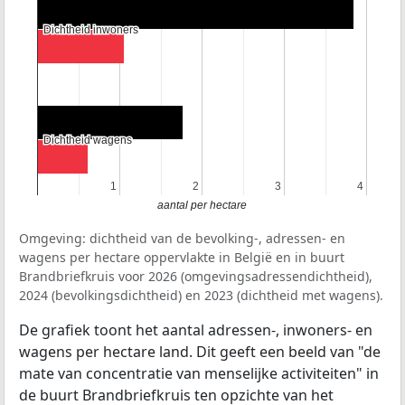
Dichtheid inwoners
Dichtheid inwoners
Dichtheid wagens
Dichtheid wagens
1
1
2
2
3
3
4
4
aantal per hectare
Omgeving: dichtheid van de bevolking-, adressen- en
wagens per hectare oppervlakte in België en in buurt
Brandbriefkruis voor 2026 (omgevingsadressendichtheid),
2024 (bevolkingsdichtheid) en 2023 (dichtheid met wagens).
De grafiek toont het aantal adressen-, inwoners- en
wagens per hectare land. Dit geeft een beeld van "de
mate van concentratie van menselijke activiteiten" in
de buurt Brandbriefkruis ten opzichte van het