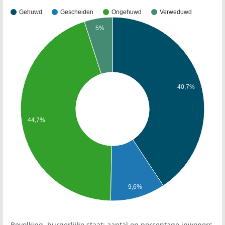
Gehuwd
Gescheiden
Ongehuwd
Verweduwd
5%
40,7%
44,7%
9,6%
Bevolking, burgerlijke staat: aantal en percentage inwoners