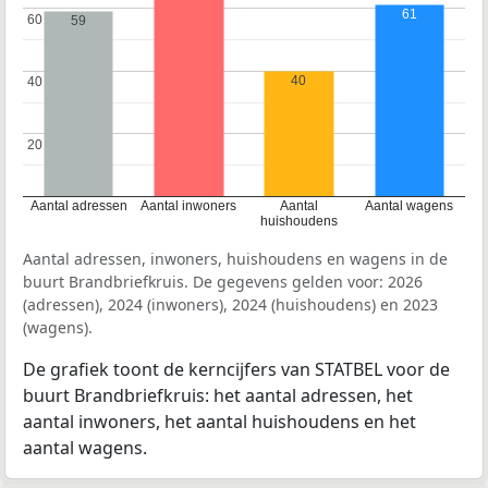
61
60
60
59
40
40
40
20
20
Aantal adressen
Aantal inwoners
Aantal
Aantal wagens
huishoudens
Aantal adressen, inwoners, huishoudens en wagens in de
buurt Brandbriefkruis. De gegevens gelden voor: 2026
(adressen), 2024 (inwoners), 2024 (huishoudens) en 2023
(wagens).
De grafiek toont de kerncijfers van STATBEL voor de
buurt Brandbriefkruis: het aantal adressen, het
aantal inwoners, het aantal huishoudens en het
aantal wagens.