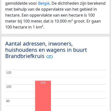
gemiddelde voor
België
. De dichtheden zijn berekend
met behulp van de oppervlakte van het gebied in
hectare. Een oppervlakte van een hectare is 100
meter bij 100 meter, dat is 10.000 m² groot. Er gaan
100 hectare in 1 km².
Aantal adressen, inwoners,
huishoudens en wagens in buurt
Brandbriefkruis
120
120
105
100
100
80
80