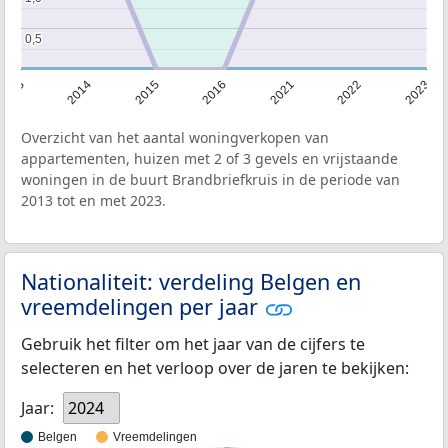
0,5
0,5
2013
2014
2015
2016
2021
2022
2023
Overzicht van het aantal woningverkopen van
appartementen, huizen met 2 of 3 gevels en vrijstaande
woningen in de buurt Brandbriefkruis in de periode van
2013 tot en met 2023.
Nationaliteit: verdeling Belgen en
vreemdelingen per jaar
Gebruik het filter om het jaar van de cijfers te
selecteren en het verloop over de jaren te bekijken:
Jaar:
2024
Belgen
Vreemdelingen