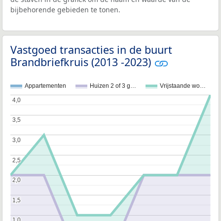
bijbehorende gebieden te tonen.
Vastgoed transacties in de buurt
Brandbriefkruis (2013 -2023)
Appartementen
Huizen 2 of 3 g…
Vrijstaande wo…
4,0
4,0
3,5
3,5
3,0
3,0
2,5
2,5
2,0
2,0
1,5
1,5
1,0
1,0