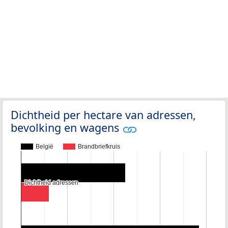
Dichtheid per hectare van adressen,
bevolking en wagens
België
Brandbriefkruis
Dichtheid adressen
Dichtheid adressen