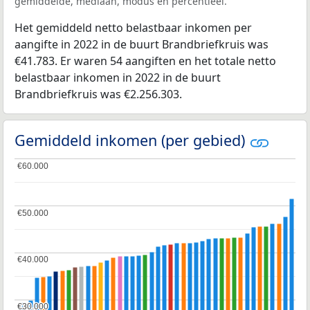
gemiddelde, mediaan, modus en percentieel.
Het gemiddeld netto belastbaar inkomen per
aangifte in 2022 in de buurt Brandbriefkruis was
€41.783. Er waren 54 aangiften en het totale netto
belastbaar inkomen in 2022 in de buurt
Brandbriefkruis was €2.256.303.
Gemiddeld inkomen (per gebied)
€60.000
€60.000
€50.000
€50.000
€40.000
€40.000
€30.000
€30.000