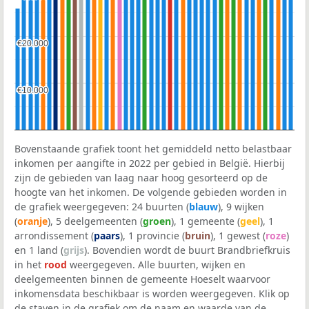
€20.000
€20.000
€10.000
€10.000
Bovenstaande grafiek toont het gemiddeld netto belastbaar
inkomen per aangifte in 2022 per gebied in België. Hierbij
zijn de gebieden van laag naar hoog gesorteerd op de
hoogte van het inkomen. De volgende gebieden worden in
de grafiek weergegeven: 24 buurten (
blauw
), 9 wijken
(
oranje
), 5 deelgemeenten (
groen
), 1 gemeente (
geel
), 1
arrondissement (
paars
), 1 provincie (
bruin
), 1 gewest (
roze
)
en 1 land (
grijs
). Bovendien wordt de buurt Brandbriefkruis
in het
rood
weergegeven. Alle buurten, wijken en
deelgemeenten binnen de gemeente Hoeselt waarvoor
inkomensdata beschikbaar is worden weergegeven. Klik op
de staven in de grafiek om de naam en waarde van de