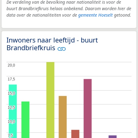
De verdeling van de bevolking naar nationaliteit is voor de
buurt Brandbriefkruis helaas onbekend. Daarom worden hier de
data over de nationaliteiten voor de
gemeente Hoeselt
getoond.
Inwoners naar leeftijd - buurt
Brandbriefkruis
20,0
20,0
17,5
17,5
15,0
15,0
12,5
12,5
10,0
10,0
7,5
7,5