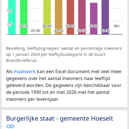
5,0
5,0
2,5
2,5
10-20
10-20
30-40
30-40
50-60
50-60
70-80
70-80
90+
90+
20-30
20-30
40-50
40-50
60-70
60-70
80-90
80-90
Bevolking, leeftijdsgroepen: aantal en percentage inwoners
op 1 januari 2024 per leeftijdscategorie in de buurt
Brandbriefkruis.
Als
maatwerk
kan een Excel document met veel meer
gegevens over het aantal inwoners naar leeftijd
geleverd worden. De gegevens zijn beschikbaar voor
de periode 1990 tot en met 2026 met het aantal
inwoners per levensjaar.
Burgerlijke staat - gemeente Hoeselt