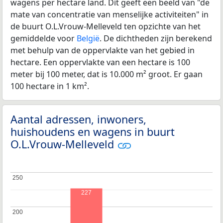
wagens per hectare land. Dit geeft een beeld van "de
mate van concentratie van menselijke activiteiten" in
de buurt O.L.Vrouw-Melleveld ten opzichte van het
gemiddelde voor
België
. De dichtheden zijn berekend
met behulp van de oppervlakte van het gebied in
hectare. Een oppervlakte van een hectare is 100
meter bij 100 meter, dat is 10.000 m² groot. Er gaan
100 hectare in 1 km².
Aantal adressen, inwoners,
huishoudens en wagens in buurt
O.L.Vrouw-Melleveld
250
250
227
200
200