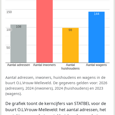
150
150
144
108
100
100
98
50
50
Aantal adressen
Aantal inwoners
Aantal
Aantal wagens
huishoudens
Aantal adressen, inwoners, huishoudens en wagens in de
buurt O.L.Vrouw-Melleveld. De gegevens gelden voor: 2026
(adressen), 2024 (inwoners), 2024 (huishoudens) en 2023
(wagens).
De grafiek toont de kerncijfers van STATBEL voor de
buurt O.L.Vrouw-Melleveld: het aantal adressen, het