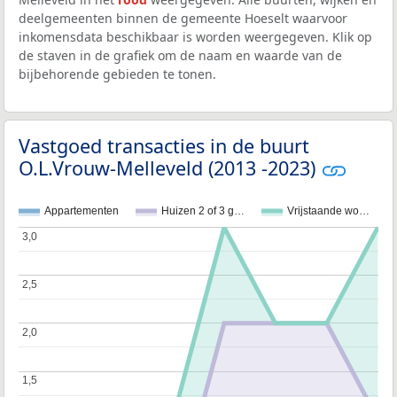
deelgemeenten binnen de gemeente Hoeselt waarvoor
inkomensdata beschikbaar is worden weergegeven. Klik op
de staven in de grafiek om de naam en waarde van de
bijbehorende gebieden te tonen.
Vastgoed transacties in de buurt
O.L.Vrouw-Melleveld (2013 -2023)
Appartementen
Huizen 2 of 3 g…
Vrijstaande wo…
3,0
3,0
2,5
2,5
2,0
2,0
1,5
1,5