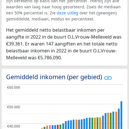
zijn berekend op basis van het 'percentiel'. Hierbij zijn alle
waarden van laag naar hoog gesorteerd. Zoals de mediaan
een 50% percentiel is. Zie
deze uitleg
over het (gewogen)
gemiddelde, mediaan, modus en percentieel.
Het gemiddeld netto belastbaar inkomen per
aangifte in 2022 in de buurt O.L.Vrouw-Melleveld was
€39.361. Er waren 147 aangiften en het totale netto
belastbaar inkomen in 2022 in de buurt O.L.Vrouw-
Melleveld was €5.786.090.
Gemiddeld inkomen (per gebied)
€60.000
€60.000
€50.000
€50.000
€40.000
€40.000