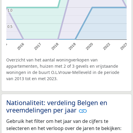
1,0
1,0
0,5
0,5
2013
2023
2022
2020
2019
2018
2017
2016
Overzicht van het aantal woningverkopen van
appartementen, huizen met 2 of 3 gevels en vrijstaande
woningen in de buurt O.L.Vrouw-Melleveld in de periode
van 2013 tot en met 2023.
Nationaliteit: verdeling Belgen en
vreemdelingen per jaar
Gebruik het filter om het jaar van de cijfers te
selecteren en het verloop over de jaren te bekijken: