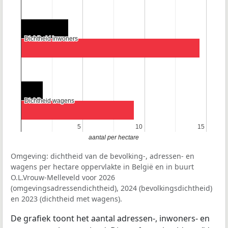
Dichtheid inwoners
Dichtheid inwoners
Dichtheid wagens
Dichtheid wagens
5
5
10
10
15
15
aantal per hectare
Omgeving: dichtheid van de bevolking-, adressen- en
wagens per hectare oppervlakte in België en in buurt
O.L.Vrouw-Melleveld voor 2026
(omgevingsadressendichtheid), 2024 (bevolkingsdichtheid)
en 2023 (dichtheid met wagens).
De grafiek toont het aantal adressen-, inwoners- en