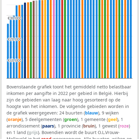
€30.000
€30.000
€20.000
€20.000
€10.000
€10.000
Bovenstaande grafiek toont het gemiddeld netto belastbaar
inkomen per aangifte in 2022 per gebied in België. Hierbij
zijn de gebieden van laag naar hoog gesorteerd op de
hoogte van het inkomen. De volgende gebieden worden in
de grafiek weergegeven: 24 buurten (
blauw
), 9 wijken
(
oranje
), 5 deelgemeenten (
groen
), 1 gemeente (
geel
), 1
arrondissement (
paars
), 1 provincie (
bruin
), 1 gewest (
roze
)
en 1 land (
grijs
). Bovendien wordt de buurt O.L.Vrouw-
Melleveld in het
rood
weergegeven. Alle buurten, wijken en