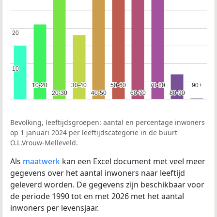
20
20
10
10
10-20
10-20
30-40
30-40
50-60
50-60
70-80
70-80
90+
90+
20-30
20-30
40-50
40-50
60-70
60-70
80-90
80-90
Bevolking, leeftijdsgroepen: aantal en percentage inwoners
op 1 januari 2024 per leeftijdscategorie in de buurt
O.L.Vrouw-Melleveld.
Als
maatwerk
kan een Excel document met veel meer
gegevens over het aantal inwoners naar leeftijd
geleverd worden. De gegevens zijn beschikbaar voor
de periode 1990 tot en met 2026 met het aantal
inwoners per levensjaar.