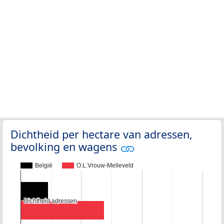
Dichtheid per hectare van adressen,
bevolking en wagens
België
O.L.Vrouw-Melleveld
Dichtheid adressen
Dichtheid adressen