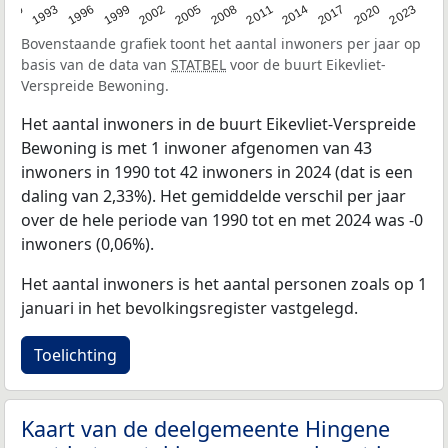
2023
1990
1993
1996
1999
2002
2005
2008
2011
2014
2017
2020
Bovenstaande grafiek toont het aantal inwoners per jaar op
basis van de data van
STATBEL
voor de buurt Eikevliet-
Verspreide Bewoning.
Het aantal inwoners in de buurt Eikevliet-Verspreide
Bewoning is met 1 inwoner afgenomen van 43
inwoners in 1990 tot 42 inwoners in 2024 (dat is een
daling van 2,33%). Het gemiddelde verschil per jaar
over de hele periode van 1990 tot en met 2024 was -0
inwoners (0,06%).
Het aantal inwoners is het aantal personen zoals op 1
januari in het bevolkingsregister vastgelegd.
Toelichting
Kaart van de deelgemeente Hingene