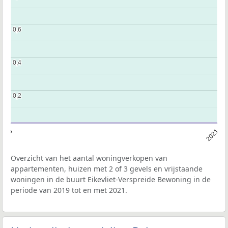
0,6
0,6
0,4
0,4
0,2
0,2
2019
2021
Overzicht van het aantal woningverkopen van
appartementen, huizen met 2 of 3 gevels en vrijstaande
woningen in de buurt Eikevliet-Verspreide Bewoning in de
periode van 2019 tot en met 2021.