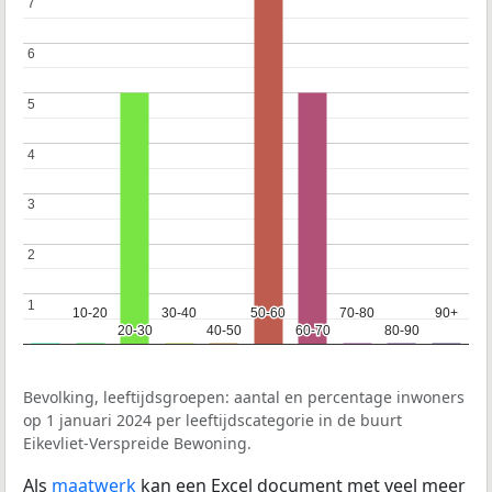
7
7
6
6
5
5
4
4
3
3
2
2
1
1
10-20
10-20
30-40
30-40
50-60
50-60
70-80
70-80
90+
90+
20-30
20-30
40-50
40-50
60-70
60-70
80-90
80-90
Bevolking, leeftijdsgroepen: aantal en percentage inwoners
op 1 januari 2024 per leeftijdscategorie in de buurt
Eikevliet-Verspreide Bewoning.
Als
maatwerk
kan een Excel document met veel meer