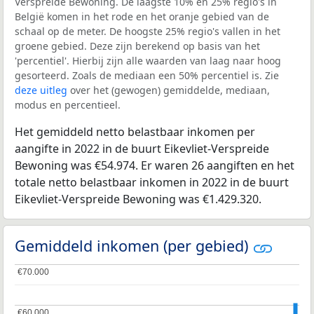
Verspreide Bewoning. De laagste 10% en 25% regio's in
België komen in het rode en het oranje gebied van de
schaal op de meter. De hoogste 25% regio's vallen in het
groene gebied. Deze zijn berekend op basis van het
'percentiel'. Hierbij zijn alle waarden van laag naar hoog
gesorteerd. Zoals de mediaan een 50% percentiel is. Zie
deze uitleg
over het (gewogen) gemiddelde, mediaan,
modus en percentieel.
Het gemiddeld netto belastbaar inkomen per
aangifte in 2022 in de buurt Eikevliet-Verspreide
Bewoning was €54.974. Er waren 26 aangiften en het
totale netto belastbaar inkomen in 2022 in de buurt
Eikevliet-Verspreide Bewoning was €1.429.320.
Gemiddeld inkomen (per gebied)
€70.000
€70.000
€60.000
€60.000