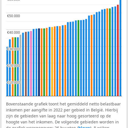
€50.000
€50.000
€40.000
€40.000
€30.000
€30.000
€20.000
€20.000
€10.000
€10.000
Bovenstaande grafiek toont het gemiddeld netto belastbaar
inkomen per aangifte in 2022 per gebied in België. Hierbij
zijn de gebieden van laag naar hoog gesorteerd op de
hoogte van het inkomen. De volgende gebieden worden in
de grafiek weergegeven: 26 buurten (
blauw
), 8 wijken