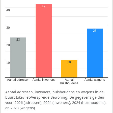
42
40
40
30
30
28
23
20
20
10
10
10
Aantal adressen
Aantal inwoners
Aantal
Aantal wagens
huishoudens
Aantal adressen, inwoners, huishoudens en wagens in de
buurt Eikevliet-Verspreide Bewoning. De gegevens gelden
voor: 2026 (adressen), 2024 (inwoners), 2024 (huishoudens)
en 2023 (wagens).