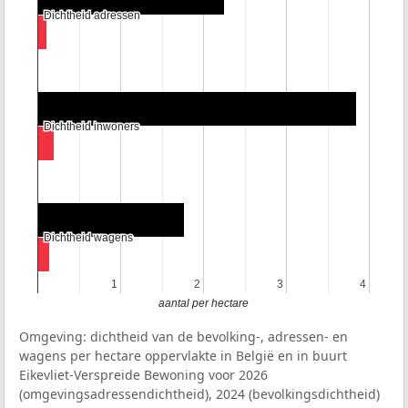
Dichtheid adressen
Dichtheid adressen
Dichtheid inwoners
Dichtheid inwoners
Dichtheid wagens
Dichtheid wagens
1
1
2
2
3
3
4
4
aantal per hectare
Omgeving: dichtheid van de bevolking-, adressen- en
wagens per hectare oppervlakte in België en in buurt
Eikevliet-Verspreide Bewoning voor 2026
(omgevingsadressendichtheid), 2024 (bevolkingsdichtheid)