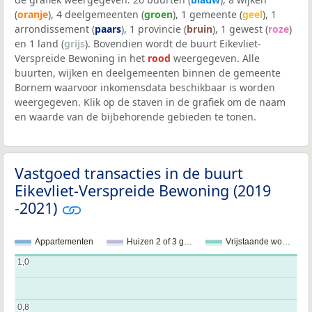
(
oranje
), 4 deelgemeenten (
groen
), 1 gemeente (
geel
), 1
arrondissement (
paars
), 1 provincie (
bruin
), 1 gewest (
roze
)
en 1 land (
grijs
). Bovendien wordt de buurt Eikevliet-
Verspreide Bewoning in het
rood
weergegeven. Alle
buurten, wijken en deelgemeenten binnen de gemeente
Bornem waarvoor inkomensdata beschikbaar is worden
weergegeven. Klik op de staven in de grafiek om de naam
en waarde van de bijbehorende gebieden te tonen.
Vastgoed transacties in de buurt
Eikevliet-Verspreide Bewoning (2019
-2021)
Appartementen
Huizen 2 of 3 g…
Vrijstaande wo…
1,0
1,0
0,8
0,8