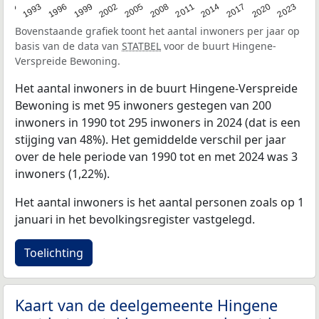
2023
1990
1993
1996
1999
2002
2005
2008
2011
2014
2017
2020
Bovenstaande grafiek toont het aantal inwoners per jaar op
basis van de data van
STATBEL
voor de buurt Hingene-
Verspreide Bewoning.
Het aantal inwoners in de buurt Hingene-Verspreide
Bewoning is met 95 inwoners gestegen van 200
inwoners in 1990 tot 295 inwoners in 2024 (dat is een
stijging van 48%). Het gemiddelde verschil per jaar
over de hele periode van 1990 tot en met 2024 was 3
inwoners (1,22%).
Het aantal inwoners is het aantal personen zoals op 1
januari in het bevolkingsregister vastgelegd.
Toelichting
Kaart van de deelgemeente Hingene