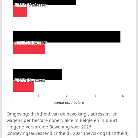
Dichtheid adressen
Dichtheid adressen
Dichtheid inwoners
Dichtheid inwoners
Dichtheid wagens
Dichtheid wagens
1
1
2
2
3
3
4
4
aantal per hectare
Omgeving: dichtheid van de bevolking-, adressen- en
wagens per hectare oppervlakte in België en in buurt
Hingene-Verspreide Bewoning voor 2026
(omgevingsadressendichtheid), 2024 (bevolkingsdichtheid)