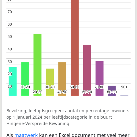
70
70
60
60
50
50
40
40
30
30
20
20
10
10
10-20
10-20
30-40
30-40
50-60
50-60
70-80
70-80
90+
90+
20-30
20-30
40-50
40-50
60-70
60-70
80-90
80-90
Bevolking, leeftijdsgroepen: aantal en percentage inwoners
op 1 januari 2024 per leeftijdscategorie in de buurt
Hingene-Verspreide Bewoning.
Als
maatwerk
kan een Excel document met veel meer