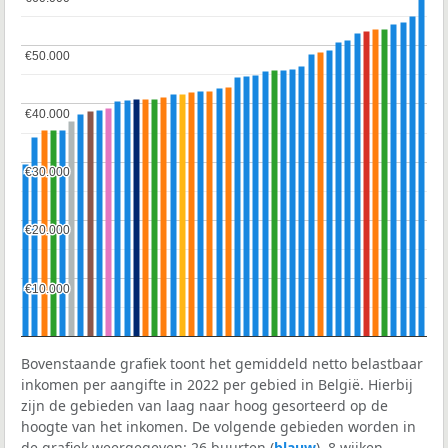
€50.000
€50.000
€40.000
€40.000
€30.000
€30.000
€20.000
€20.000
€10.000
€10.000
Bovenstaande grafiek toont het gemiddeld netto belastbaar
inkomen per aangifte in 2022 per gebied in België. Hierbij
zijn de gebieden van laag naar hoog gesorteerd op de
hoogte van het inkomen. De volgende gebieden worden in
de grafiek weergegeven: 26 buurten (
blauw
), 8 wijken