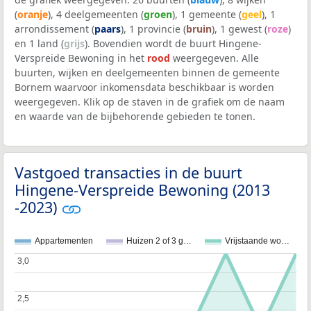
(
oranje
), 4 deelgemeenten (
groen
), 1 gemeente (
geel
), 1
arrondissement (
paars
), 1 provincie (
bruin
), 1 gewest (
roze
)
en 1 land (
grijs
). Bovendien wordt de buurt Hingene-
Verspreide Bewoning in het
rood
weergegeven. Alle
buurten, wijken en deelgemeenten binnen de gemeente
Bornem waarvoor inkomensdata beschikbaar is worden
weergegeven. Klik op de staven in de grafiek om de naam
en waarde van de bijbehorende gebieden te tonen.
Vastgoed transacties in de buurt
Hingene-Verspreide Bewoning (2013
-2023)
Appartementen
Huizen 2 of 3 g…
Vrijstaande wo…
3,0
3,0
2,5
2,5