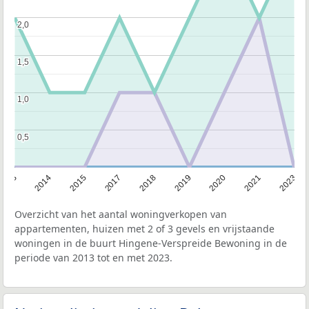
2,0
2,0
1,5
1,5
1,0
1,0
0,5
0,5
2013
2014
2015
2017
2018
2019
2020
2021
2023
Overzicht van het aantal woningverkopen van
appartementen, huizen met 2 of 3 gevels en vrijstaande
woningen in de buurt Hingene-Verspreide Bewoning in de
periode van 2013 tot en met 2023.