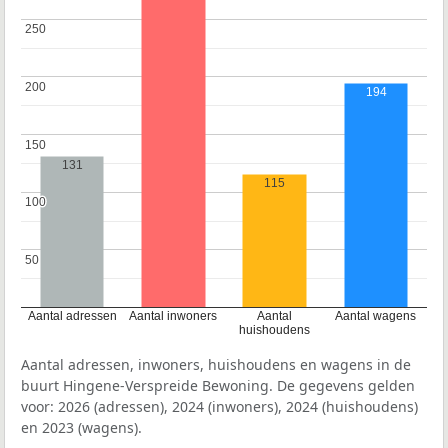
250
250
200
200
194
150
150
131
115
100
100
50
50
Aantal adressen
Aantal inwoners
Aantal
Aantal wagens
huishoudens
Aantal adressen, inwoners, huishoudens en wagens in de
buurt Hingene-Verspreide Bewoning. De gegevens gelden
voor: 2026 (adressen), 2024 (inwoners), 2024 (huishoudens)
en 2023 (wagens).