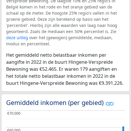
Verspreide Bewoning. De laagste 10% en 25% regio's in
België komen in het rode en het oranje gebied van de
schaal op de meter. De hoogste 25% regio's vallen in het
groene gebied. Deze zijn berekend op basis van het
'percentiel'. Hierbij zijn alle waarden van laag naar hoog
gesorteerd. Zoals de mediaan een 50% percentiel is. Zie
deze uitleg
over het (gewogen) gemiddelde, mediaan,
modus en percentieel.
Het gemiddeld netto belastbaar inkomen per
aangifte in 2022 in de buurt Hingene-Verspreide
Bewoning was €52.465. Er waren 179 aangiften en
het totale netto belastbaar inkomen in 2022 in de
buurt Hingene-Verspreide Bewoning was €9.391.226.
Gemiddeld inkomen (per gebied)
€70.000
€70.000
€60.000
€60.000