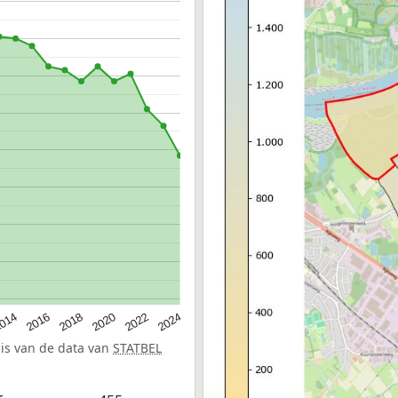
014
2016
2018
2020
2022
2024
sis van de data van
STATBEL