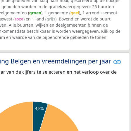
 zijn de gebieden van laag naar hoog gesorteerd op de hoogte
 gebieden worden in de grafiek weergegeven: 26 buurten
deelgemeenten (
groen
), 1 gemeente (
geel
), 1 arrondissement
 gewest (
roze
) en 1 land (
grijs
). Bovendien wordt de buurt
en. Alle buurten, wijken en deelgemeenten binnen de
komensdata beschikbaar is worden weergegeven. Klik op de
aam en waarde van de bijbehorende gebieden te tonen.
eling Belgen en vreemdelingen per jaar
aar van de cijfers te selecteren en het verloop over de
4,8%