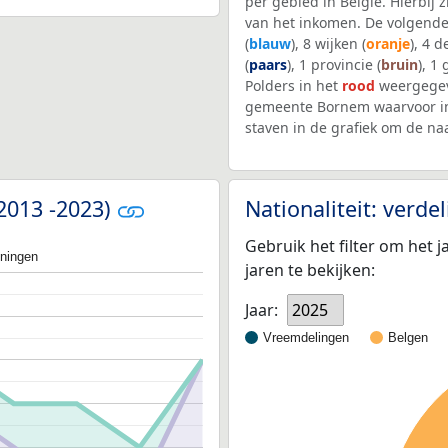
per gebied in België. Hierbij
van het inkomen. De volgende
(
blauw
), 8 wijken (
oranje
), 4 
(
paars
), 1 provincie (
bruin
), 1
Polders in het
rood
weergegev
gemeente Bornem waarvoor in
staven in de grafiek om de n
(2013 -2023)
Nationaliteit: verd
Gebruik het filter om het j
oningen
jaren te bekijken:
Jaar:
2025
Vreemdelingen
Belgen