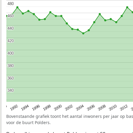
480
480
460
460
440
440
420
420
400
400
380
380
360
360
340
340
1990
1992
1994
1996
1998
2000
2002
2004
2006
2008
2010
2012
2
Bovenstaande grafiek toont het aantal inwoners per jaar op ba
voor de buurt Polders.