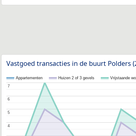
Vastgoed transacties in de buurt Polders 
Appartementen
Huizen 2 of 3 gevels
Vrijstaande w
7
7
6
6
5
5
4
4