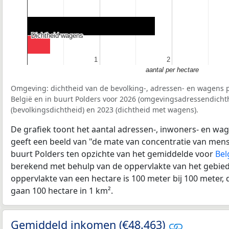
Dichtheid wagens
Dichtheid wagens
1
1
2
2
aantal per hectare
Omgeving: dichtheid van de bevolking-, adressen- en wagens p
België en in buurt Polders voor 2026 (omgevingsadressendichth
(bevolkingsdichtheid) en 2023 (dichtheid met wagens).
De grafiek toont het aantal adressen-, inwoners- en wag
geeft een beeld van "de mate van concentratie van mensel
buurt Polders ten opzichte van het gemiddelde voor
Bel
berekend met behulp van de oppervlakte van het gebied 
oppervlakte van een hectare is 100 meter bij 100 meter, d
gaan 100 hectare in 1 km².
Gemiddeld inkomen (€48.463)