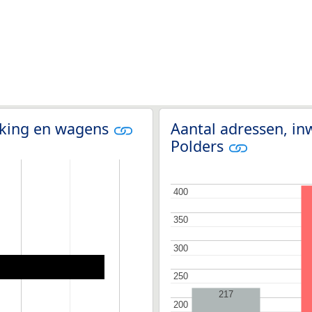
olking en wagens
Aantal adressen, in
Polders
400
400
350
350
300
300
250
250
217
200
200