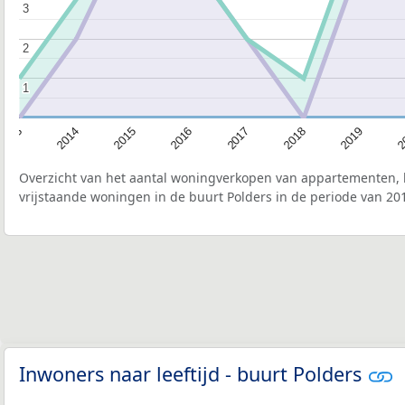
3
3
2
2
1
1
2015
2
2017
2014
2019
2016
2013
2018
Overzicht van het aantal woningverkopen van appartementen, h
vrijstaande woningen in de buurt Polders in de periode van 20
Inwoners naar leeftijd - buurt Polders