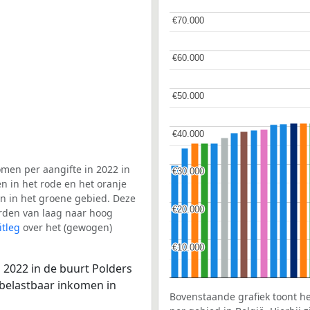
€70.000
€70.000
€60.000
€60.000
€50.000
€50.000
€40.000
€40.000
men per aangifte in 2022 in
€30.000
€30.000
n in het rode en het oranje
en in het groene gebied. Deze
€20.000
€20.000
aarden van laag naar hoog
itleg
over het (gewogen)
€10.000
€10.000
 2022 in de buurt Polders
 belastbaar inkomen in
Bovenstaande grafiek toont h