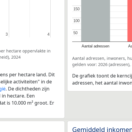
150
150
100
100
50
50
3
3
4
4
Aantal adressen
Aa
er hectare oppervlakte in
eid), 2024
Aantal adressen, inwoners, h
gelden voor: 2026 (adressen),
ens per hectare land. Dit
De grafiek toont de kernci
ijke activiteiten" in de
adressen, het aantal inwo
gië
. De dichtheden zijn
in hectare. Een
at is 10.000 m² groot. Er
Gemiddeld inkomen