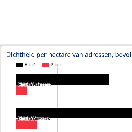
Dichtheid per hectare van adressen, bev
België
Polders
Dichtheid adressen
Dichtheid adressen
Dichtheid inwoners
Dichtheid inwoners