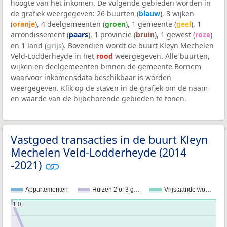
hoogte van het inkomen. De volgende gebieden worden in
de grafiek weergegeven: 26 buurten (
blauw
), 8 wijken
(
oranje
), 4 deelgemeenten (
groen
), 1 gemeente (
geel
), 1
arrondissement (
paars
), 1 provincie (
bruin
), 1 gewest (
roze
)
en 1 land (
grijs
). Bovendien wordt de buurt Kleyn Mechelen
Veld-Lodderheyde in het
rood
weergegeven. Alle buurten,
wijken en deelgemeenten binnen de gemeente Bornem
waarvoor inkomensdata beschikbaar is worden
weergegeven. Klik op de staven in de grafiek om de naam
en waarde van de bijbehorende gebieden te tonen.
Vastgoed transacties in de buurt Kleyn
Mechelen Veld-Lodderheyde (2014
-2021)
Appartementen
Huizen 2 of 3 g…
Vrijstaande wo…
1,0
1,0