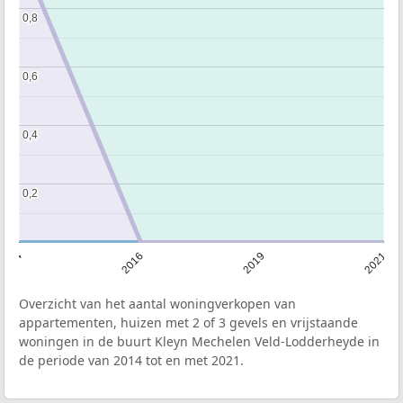
0,8
0,8
0,6
0,6
0,4
0,4
0,2
0,2
2014
2016
2019
2021
Overzicht van het aantal woningverkopen van
appartementen, huizen met 2 of 3 gevels en vrijstaande
woningen in de buurt Kleyn Mechelen Veld-Lodderheyde in
de periode van 2014 tot en met 2021.