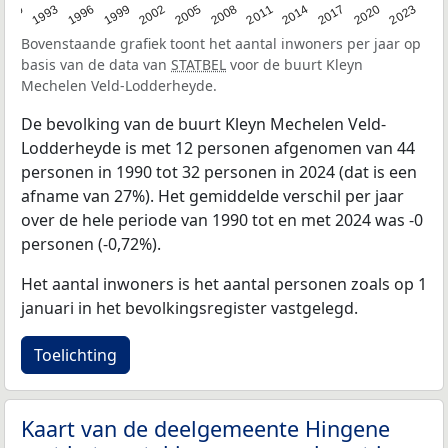
2023
1990
1993
1996
1999
2002
2005
2008
2011
2014
2017
2020
Bovenstaande grafiek toont het aantal inwoners per jaar op
basis van de data van
STATBEL
voor de buurt Kleyn
Mechelen Veld-Lodderheyde.
De bevolking van de buurt Kleyn Mechelen Veld-
Lodderheyde is met 12 personen afgenomen van 44
personen in 1990 tot 32 personen in 2024 (dat is een
afname van 27%). Het gemiddelde verschil per jaar
over de hele periode van 1990 tot en met 2024 was -0
personen (-0,72%).
Het aantal inwoners is het aantal personen zoals op 1
januari in het bevolkingsregister vastgelegd.
Toelichting
Kaart van de deelgemeente Hingene