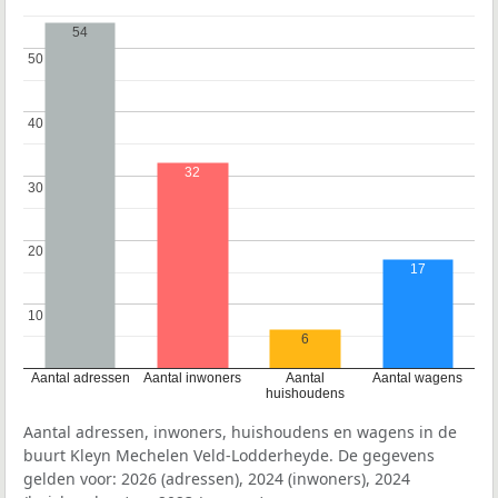
54
50
50
40
40
32
30
30
20
20
17
10
10
6
Aantal adressen
Aantal inwoners
Aantal
Aantal wagens
huishoudens
Aantal adressen, inwoners, huishoudens en wagens in de
buurt Kleyn Mechelen Veld-Lodderheyde. De gegevens
gelden voor: 2026 (adressen), 2024 (inwoners), 2024