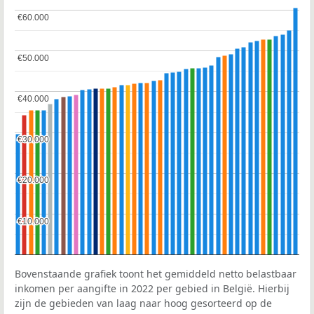
€60.000
€60.000
€50.000
€50.000
€40.000
€40.000
€30.000
€30.000
€20.000
€20.000
€10.000
€10.000
Bovenstaande grafiek toont het gemiddeld netto belastbaar
inkomen per aangifte in 2022 per gebied in België. Hierbij
zijn de gebieden van laag naar hoog gesorteerd op de