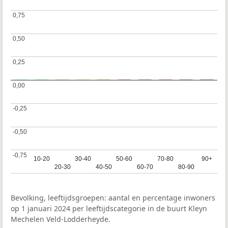
0,75
0,75
0,50
0,50
0,25
0,25
0,00
0,00
-0,25
-0,25
-0,50
-0,50
-0,75
-0,75
10-20
10-20
30-40
30-40
50-60
50-60
70-80
70-80
90+
90+
20-30
20-30
40-50
40-50
60-70
60-70
80-90
80-90
Bevolking, leeftijdsgroepen: aantal en percentage inwoners
op 1 januari 2024 per leeftijdscategorie in de buurt Kleyn
Mechelen Veld-Lodderheyde.