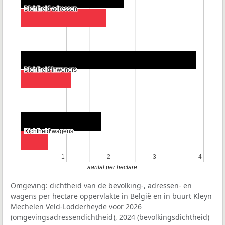
Dichtheid adressen
Dichtheid adressen
Dichtheid inwoners
Dichtheid inwoners
Dichtheid wagens
Dichtheid wagens
1
1
2
2
3
3
4
4
aantal per hectare
Omgeving: dichtheid van de bevolking-, adressen- en
wagens per hectare oppervlakte in België en in buurt Kleyn
Mechelen Veld-Lodderheyde voor 2026
(omgevingsadressendichtheid), 2024 (bevolkingsdichtheid)