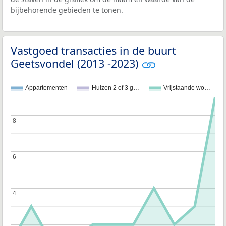
bijbehorende gebieden te tonen.
Vastgoed transacties in de buurt
Geetsvondel (2013 -2023)
Appartementen
Huizen 2 of 3 g…
Vrijstaande wo…
8
8
6
6
4
4