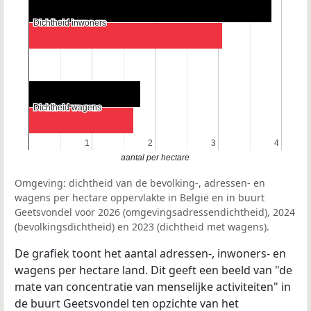
Dichtheid inwoners
Dichtheid inwoners
Dichtheid wagens
Dichtheid wagens
1
1
2
2
3
3
4
4
aantal per hectare
Omgeving: dichtheid van de bevolking-, adressen- en
wagens per hectare oppervlakte in België en in buurt
Geetsvondel voor 2026 (omgevingsadressendichtheid), 2024
(bevolkingsdichtheid) en 2023 (dichtheid met wagens).
De grafiek toont het aantal adressen-, inwoners- en
wagens per hectare land. Dit geeft een beeld van "de
mate van concentratie van menselijke activiteiten" in
de buurt Geetsvondel ten opzichte van het