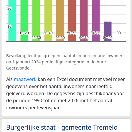
20
20
10
10
10-20
10-20
30-40
30-40
50-60
50-60
70-80
70-80
90+
90+
20-30
20-30
40-50
40-50
60-70
60-70
80-90
80-90
Bevolking, leeftijdsgroepen: aantal en percentage inwoners
op 1 januari 2024 per leeftijdscategorie in de buurt
Geetsvondel.
Als
maatwerk
kan een Excel document met veel meer
gegevens over het aantal inwoners naar leeftijd
geleverd worden. De gegevens zijn beschikbaar voor
de periode 1990 tot en met 2026 met het aantal
inwoners per levensjaar.
Burgerlijke staat - gemeente Tremelo