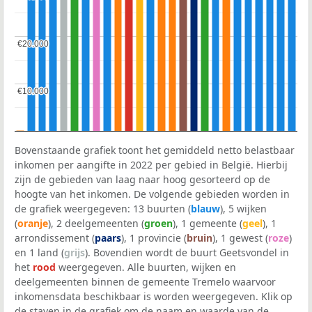
€20.000
€20.000
€10.000
€10.000
Bovenstaande grafiek toont het gemiddeld netto belastbaar
inkomen per aangifte in 2022 per gebied in België. Hierbij
zijn de gebieden van laag naar hoog gesorteerd op de
hoogte van het inkomen. De volgende gebieden worden in
de grafiek weergegeven: 13 buurten (
blauw
), 5 wijken
(
oranje
), 2 deelgemeenten (
groen
), 1 gemeente (
geel
), 1
arrondissement (
paars
), 1 provincie (
bruin
), 1 gewest (
roze
)
en 1 land (
grijs
). Bovendien wordt de buurt Geetsvondel in
het
rood
weergegeven. Alle buurten, wijken en
deelgemeenten binnen de gemeente Tremelo waarvoor
inkomensdata beschikbaar is worden weergegeven. Klik op
de staven in de grafiek om de naam en waarde van de