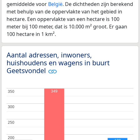
gemiddelde voor
België
. De dichtheden zijn berekend
met behulp van de oppervlakte van het gebied in
hectare. Een oppervlakte van een hectare is 100
meter bij 100 meter, dat is 10.000 m² groot. Er gaan
100 hectare in 1 km².
Aantal adressen, inwoners,
huishoudens en wagens in buurt
Geetsvondel
349
350
350
300
300
250
250
200
200