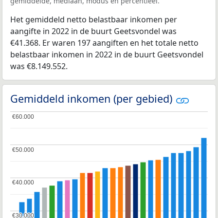
gemiddelde, mediaan, modus en percentieel.
Het gemiddeld netto belastbaar inkomen per
aangifte in 2022 in de buurt Geetsvondel was
€41.368. Er waren 197 aangiften en het totale netto
belastbaar inkomen in 2022 in de buurt Geetsvondel
was €8.149.552.
Gemiddeld inkomen (per gebied)
€60.000
€60.000
€50.000
€50.000
€40.000
€40.000
€30.000
€30.000