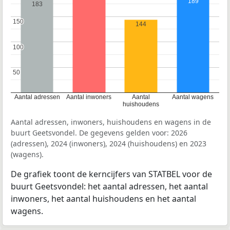
189
183
150
150
144
100
100
50
50
Aantal adressen
Aantal inwoners
Aantal
Aantal wagens
huishoudens
Aantal adressen, inwoners, huishoudens en wagens in de
buurt Geetsvondel. De gegevens gelden voor: 2026
(adressen), 2024 (inwoners), 2024 (huishoudens) en 2023
(wagens).
De grafiek toont de kerncijfers van STATBEL voor de
buurt Geetsvondel: het aantal adressen, het aantal
inwoners, het aantal huishoudens en het aantal
wagens.