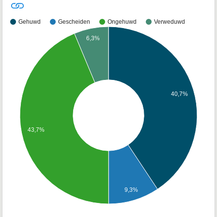
Gehuwd
Gescheiden
Ongehuwd
Verweduwd
6,3%
40,7%
43,7%
9,3%