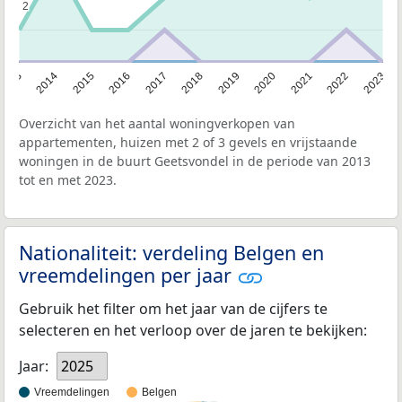
2
2
2013
2014
2015
2016
2017
2018
2019
2020
2021
2022
2023
Overzicht van het aantal woningverkopen van
appartementen, huizen met 2 of 3 gevels en vrijstaande
woningen in de buurt Geetsvondel in de periode van 2013
tot en met 2023.
Nationaliteit: verdeling Belgen en
vreemdelingen per jaar
Gebruik het filter om het jaar van de cijfers te
selecteren en het verloop over de jaren te bekijken:
Jaar:
2025
Vreemdelingen
Belgen