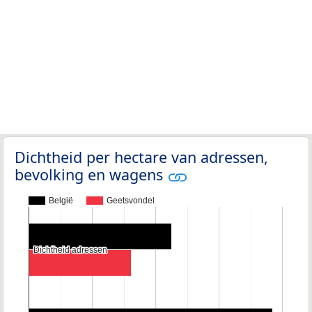
Dichtheid per hectare van adressen,
bevolking en wagens
België
Geetsvondel
Dichtheid adressen
Dichtheid adressen