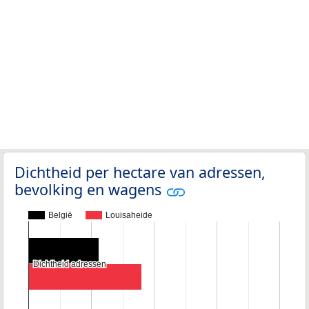
Dichtheid per hectare van adressen,
bevolking en wagens
België
Louisaheide
Dichtheid adressen
Dichtheid adressen