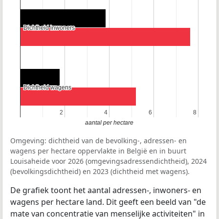
Dichtheid inwoners
Dichtheid inwoners
Dichtheid wagens
Dichtheid wagens
2
2
4
4
6
6
8
8
aantal per hectare
Omgeving: dichtheid van de bevolking-, adressen- en
wagens per hectare oppervlakte in België en in buurt
Louisaheide voor 2026 (omgevingsadressendichtheid), 2024
(bevolkingsdichtheid) en 2023 (dichtheid met wagens).
De grafiek toont het aantal adressen-, inwoners- en
wagens per hectare land. Dit geeft een beeld van "de
mate van concentratie van menselijke activiteiten" in