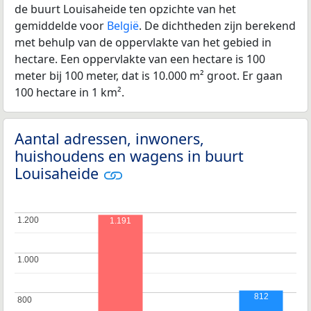
de buurt Louisaheide ten opzichte van het
gemiddelde voor
België
. De dichtheden zijn berekend
met behulp van de oppervlakte van het gebied in
hectare. Een oppervlakte van een hectare is 100
meter bij 100 meter, dat is 10.000 m² groot. Er gaan
100 hectare in 1 km².
Aantal adressen, inwoners,
huishoudens en wagens in buurt
Louisaheide
1.200
1.200
1.191
1.000
1.000
812
800
800