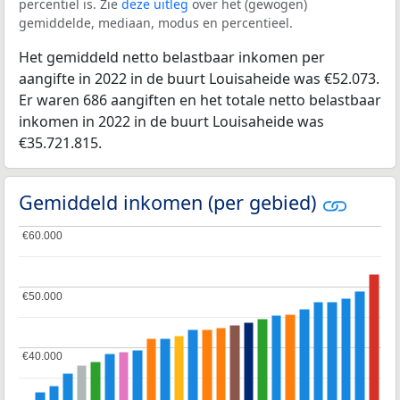
percentiel is. Zie
deze uitleg
over het (gewogen)
gemiddelde, mediaan, modus en percentieel.
Het gemiddeld netto belastbaar inkomen per
aangifte in 2022 in de buurt Louisaheide was €52.073.
Er waren 686 aangiften en het totale netto belastbaar
inkomen in 2022 in de buurt Louisaheide was
€35.721.815.
Gemiddeld inkomen (per gebied)
€60.000
€60.000
€50.000
€50.000
€40.000
€40.000