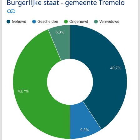
Burgerlijke staat - gemeente Tremelo
Gehuwd
Gescheiden
Ongehuwd
Verweduwd
6,3%
40,7%
43,7%
9,3%