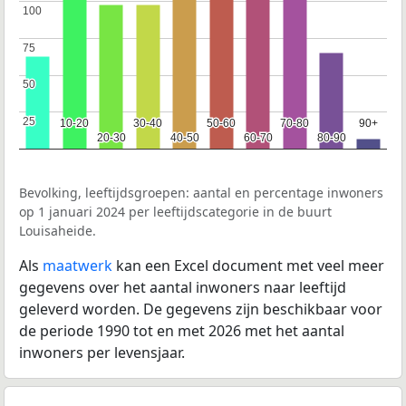
100
100
75
75
50
50
25
25
10-20
10-20
30-40
30-40
50-60
50-60
70-80
70-80
90+
90+
20-30
20-30
40-50
40-50
60-70
60-70
80-90
80-90
Bevolking, leeftijdsgroepen: aantal en percentage inwoners
op 1 januari 2024 per leeftijdscategorie in de buurt
Louisaheide.
Als
maatwerk
kan een Excel document met veel meer
gegevens over het aantal inwoners naar leeftijd
geleverd worden. De gegevens zijn beschikbaar voor
de periode 1990 tot en met 2026 met het aantal
inwoners per levensjaar.