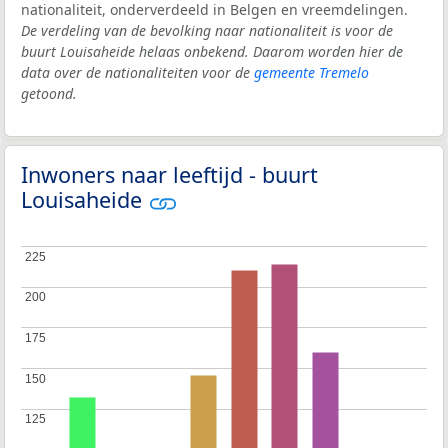
nationaliteit, onderverdeeld in Belgen en vreemdelingen.
De verdeling van de bevolking naar nationaliteit is voor de
buurt Louisaheide helaas onbekend. Daarom worden hier de
data over de nationaliteiten voor de
gemeente Tremelo
getoond.
Inwoners naar leeftijd - buurt
Louisaheide
225
225
200
200
175
175
150
150
125
125