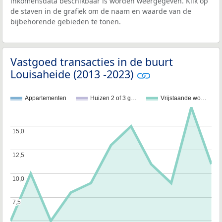
inkomensdata beschikbaar is worden weergegeven. Klik op
de staven in de grafiek om de naam en waarde van de
bijbehorende gebieden te tonen.
Vastgoed transacties in de buurt
Louisaheide (2013 -2023)
Appartementen
Huizen 2 of 3 g…
Vrijstaande wo…
15,0
15,0
12,5
12,5
10,0
10,0
7,5
7,5