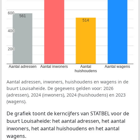
600
600
561
514
400
400
200
200
Aantal adressen
Aantal inwoners
Aantal
Aantal wagens
huishoudens
Aantal adressen, inwoners, huishoudens en wagens in de
buurt Louisaheide. De gegevens gelden voor: 2026
(adressen), 2024 (inwoners), 2024 (huishoudens) en 2023
(wagens).
De grafiek toont de kerncijfers van STATBEL voor de
buurt Louisaheide: het aantal adressen, het aantal
inwoners, het aantal huishoudens en het aantal
wagens.