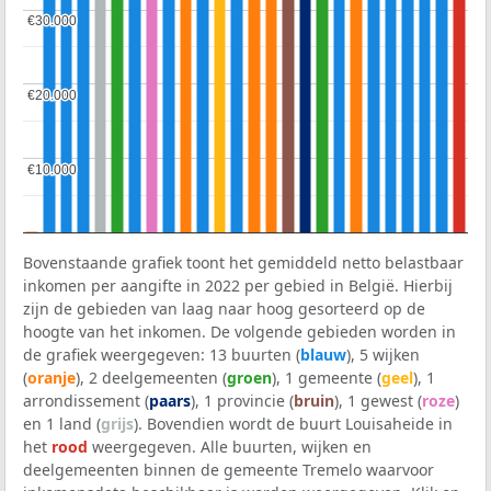
€30.000
€30.000
€20.000
€20.000
€10.000
€10.000
Bovenstaande grafiek toont het gemiddeld netto belastbaar
inkomen per aangifte in 2022 per gebied in België. Hierbij
zijn de gebieden van laag naar hoog gesorteerd op de
hoogte van het inkomen. De volgende gebieden worden in
de grafiek weergegeven: 13 buurten (
blauw
), 5 wijken
(
oranje
), 2 deelgemeenten (
groen
), 1 gemeente (
geel
), 1
arrondissement (
paars
), 1 provincie (
bruin
), 1 gewest (
roze
)
en 1 land (
grijs
). Bovendien wordt de buurt Louisaheide in
het
rood
weergegeven. Alle buurten, wijken en
deelgemeenten binnen de gemeente Tremelo waarvoor