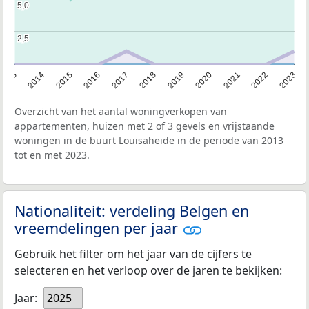
5,0
5,0
2,5
2,5
2013
2014
2015
2016
2017
2018
2019
2020
2021
2022
2023
Overzicht van het aantal woningverkopen van
appartementen, huizen met 2 of 3 gevels en vrijstaande
woningen in de buurt Louisaheide in de periode van 2013
tot en met 2023.
Nationaliteit: verdeling Belgen en
vreemdelingen per jaar
Gebruik het filter om het jaar van de cijfers te
selecteren en het verloop over de jaren te bekijken:
Jaar:
2025