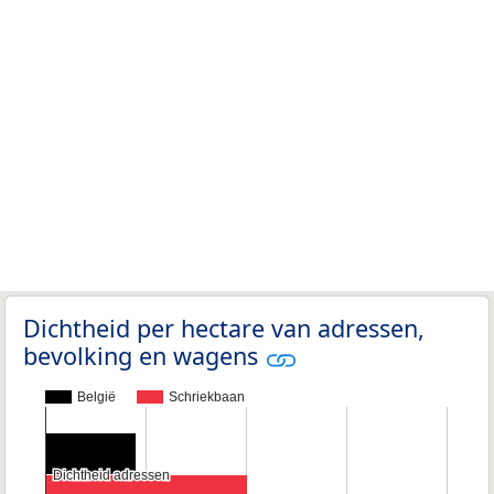
Dichtheid per hectare van adressen,
bevolking en wagens
België
Schriekbaan
Dichtheid adressen
Dichtheid adressen