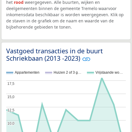
het
rood
weergegeven. Alle buurten, wijken en
deelgemeenten binnen de gemeente Tremelo waarvoor
inkomensdata beschikbaar is worden weergegeven. Klik op
de staven in de grafiek om de naam en waarde van de
bijbehorende gebieden te tonen.
Vastgoed transacties in de buurt
Schriekbaan (2013 -2023)
Appartementen
Huizen 2 of 3 g…
Vrijstaande wo…
17,5
17,5
15,0
15,0
12,5
12,5
10,0
10,0