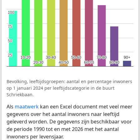
100
100
75
75
50
50
25
25
10-20
10-20
30-40
30-40
50-60
50-60
70-80
70-80
90+
90+
20-30
20-30
40-50
40-50
60-70
60-70
80-90
80-90
Bevolking, leeftijdsgroepen: aantal en percentage inwoners
op 1 januari 2024 per leeftijdscategorie in de buurt
Schriekbaan.
Als
maatwerk
kan een Excel document met veel meer
gegevens over het aantal inwoners naar leeftijd
geleverd worden. De gegevens zijn beschikbaar voor
de periode 1990 tot en met 2026 met het aantal
inwoners per levensjaar.