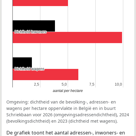
Dichtheid inwoners
Dichtheid inwoners
Dichtheid wagens
Dichtheid wagens
2,5
2,5
5,0
5,0
7,5
7,5
10,0
10,0
aantal per hectare
Omgeving: dichtheid van de bevolking-, adressen- en
wagens per hectare oppervlakte in België en in buurt
Schriekbaan voor 2026 (omgevingsadressendichtheid), 2024
(bevolkingsdichtheid) en 2023 (dichtheid met wagens).
De grafiek toont het aantal adressen-, inwoners- en