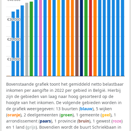
€30.000
€30.000
€20.000
€20.000
€10.000
€10.000
Bovenstaande grafiek toont het gemiddeld netto belastbaar
inkomen per aangifte in 2022 per gebied in België. Hierbij
zijn de gebieden van laag naar hoog gesorteerd op de
hoogte van het inkomen. De volgende gebieden worden in
de grafiek weergegeven: 13 buurten (
blauw
), 5 wijken
(
oranje
), 2 deelgemeenten (
groen
), 1 gemeente (
geel
), 1
arrondissement (
paars
), 1 provincie (
bruin
), 1 gewest (
roze
)
en 1 land (
grijs
). Bovendien wordt de buurt Schriekbaan in