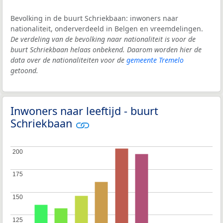
Bevolking in de buurt Schriekbaan: inwoners naar
nationaliteit, onderverdeeld in Belgen en vreemdelingen.
De verdeling van de bevolking naar nationaliteit is voor de
buurt Schriekbaan helaas onbekend. Daarom worden hier de
data over de nationaliteiten voor de
gemeente Tremelo
getoond.
Inwoners naar leeftijd - buurt
Schriekbaan
200
200
175
175
150
150
125
125