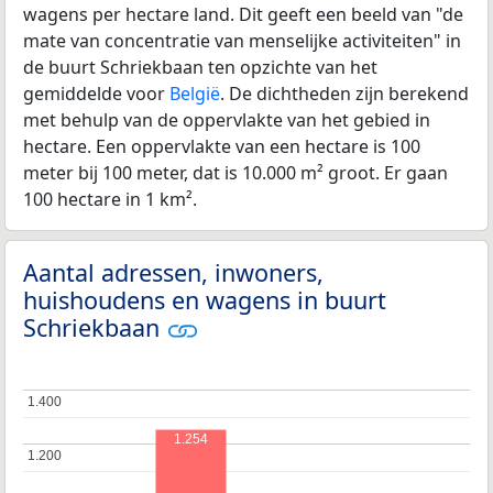
wagens per hectare land. Dit geeft een beeld van "de
mate van concentratie van menselijke activiteiten" in
de buurt Schriekbaan ten opzichte van het
gemiddelde voor
België
. De dichtheden zijn berekend
met behulp van de oppervlakte van het gebied in
hectare. Een oppervlakte van een hectare is 100
meter bij 100 meter, dat is 10.000 m² groot. Er gaan
100 hectare in 1 km².
Aantal adressen, inwoners,
huishoudens en wagens in buurt
Schriekbaan
1.400
1.400
1.254
1.200
1.200