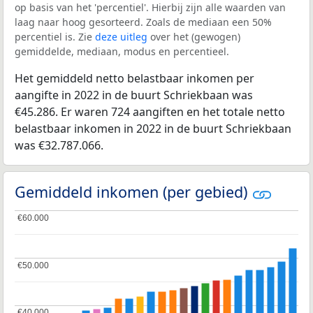
op basis van het 'percentiel'. Hierbij zijn alle waarden van
laag naar hoog gesorteerd. Zoals de mediaan een 50%
percentiel is. Zie
deze uitleg
over het (gewogen)
gemiddelde, mediaan, modus en percentieel.
Het gemiddeld netto belastbaar inkomen per
aangifte in 2022 in de buurt Schriekbaan was
€45.286. Er waren 724 aangiften en het totale netto
belastbaar inkomen in 2022 in de buurt Schriekbaan
was €32.787.066.
Gemiddeld inkomen (per gebied)
€60.000
€60.000
€50.000
€50.000
€40.000
€40.000