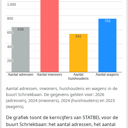
1.000
1.000
800
800
755
638
600
600
542
400
400
200
200
Aantal adressen
Aantal inwoners
Aantal
Aantal wagens
huishoudens
Aantal adressen, inwoners, huishoudens en wagens in de
buurt Schriekbaan. De gegevens gelden voor: 2026
(adressen), 2024 (inwoners), 2024 (huishoudens) en 2023
(wagens).
De grafiek toont de kerncijfers van STATBEL voor de
buurt Schriekbaan: het aantal adressen, het aantal