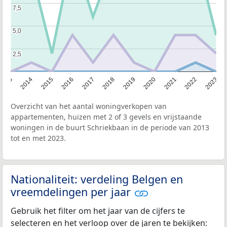
7,5
7,5
5,0
5,0
2,5
2,5
2013
2014
2015
2016
2017
2018
2019
2020
2021
2022
2023
Overzicht van het aantal woningverkopen van
appartementen, huizen met 2 of 3 gevels en vrijstaande
woningen in de buurt Schriekbaan in de periode van 2013
tot en met 2023.
Nationaliteit: verdeling Belgen en
vreemdelingen per jaar
Gebruik het filter om het jaar van de cijfers te
selecteren en het verloop over de jaren te bekijken: