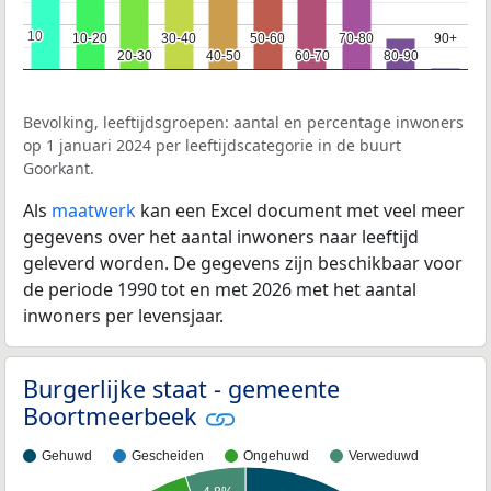
10
10
10-20
10-20
30-40
30-40
50-60
50-60
70-80
70-80
90+
90+
20-30
20-30
40-50
40-50
60-70
60-70
80-90
80-90
Bevolking, leeftijdsgroepen: aantal en percentage inwoners
op 1 januari 2024 per leeftijdscategorie in de buurt
Goorkant.
Als
maatwerk
kan een Excel document met veel meer
gegevens over het aantal inwoners naar leeftijd
geleverd worden. De gegevens zijn beschikbaar voor
de periode 1990 tot en met 2026 met het aantal
inwoners per levensjaar.
Burgerlijke staat - gemeente
Boortmeerbeek
Gehuwd
Gescheiden
Ongehuwd
Verweduwd