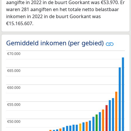
aangifte in 2022 in de buurt Goorkant was €53.970. Er
waren 281 aangiften en het totale netto belastbaar
inkomen in 2022 in de buurt Goorkant was
€15.165.607.
Gemiddeld inkomen (per gebied)
€70.000
€70.000
€65.000
€65.000
€60.000
€60.000
€55.000
€55.000
€50.000
€50.000