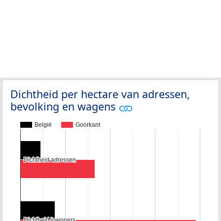
Dichtheid per hectare van adressen,
bevolking en wagens
België
Goorkant
Dichtheid adressen
Dichtheid adressen
Dichtheid inwoners
Dichtheid inwoners