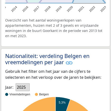
2013
2014
2016
2017
2018
2019
2020
2021
2022
2023
Overzicht van het aantal woningverkopen van
appartementen, huizen met 2 of 3 gevels en vrijstaande
woningen in de buurt Goorkant in de periode van 2013 tot
en met 2023.
Nationaliteit: verdeling Belgen en
vreemdelingen per jaar
Gebruik het filter om het jaar van de cijfers te
selecteren en het verloop over de jaren te bekijken:
Jaar:
2025
Vreemdelingen
Belgen
5,3%