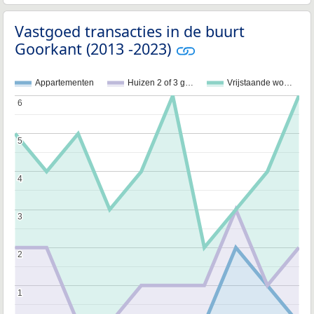
Vastgoed transacties in de buurt
Goorkant (2013 -2023)
Appartementen
Huizen 2 of 3 g…
Vrijstaande wo…
6
6
5
5
4
4
3
3
2
2
1
1