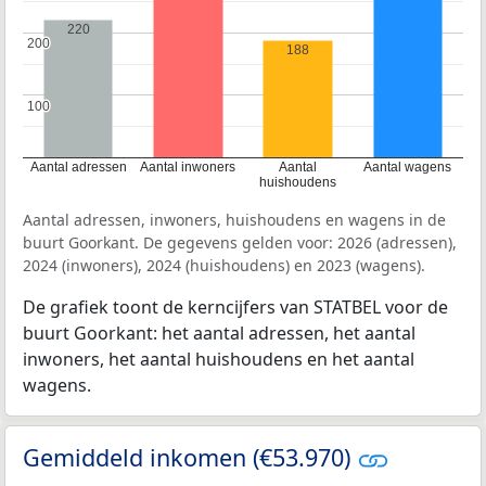
220
200
200
188
100
100
Aantal adressen
Aantal inwoners
Aantal
Aantal wagens
huishoudens
Aantal adressen, inwoners, huishoudens en wagens in de
buurt Goorkant. De gegevens gelden voor: 2026 (adressen),
2024 (inwoners), 2024 (huishoudens) en 2023 (wagens).
De grafiek toont de kerncijfers van STATBEL voor de
buurt Goorkant: het aantal adressen, het aantal
inwoners, het aantal huishoudens en het aantal
wagens.
Gemiddeld inkomen (€53.970)