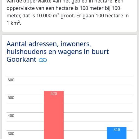
van de oppervlakte van het gebied in hectare. Een
oppervlakte van een hectare is 100 meter bij 100
meter, dat is 10.000 m² groot. Er gaan 100 hectare in
1 km².
Aantal adressen, inwoners,
huishoudens en wagens in buurt
Goorkant
600
600
520
500
500
400
400
319
300
300