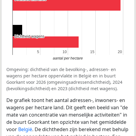
Dichtheid wagens
Dichtheid wagens
5
5
10
10
15
15
20
20
aantal per hectare
Omgeving: dichtheid van de bevolking-, adressen- en
wagens per hectare oppervlakte in België en in buurt
Goorkant voor 2026 (omgevingsadressendichtheid), 2024
(bevolkingsdichtheid) en 2023 (dichtheid met wagens).
De grafiek toont het aantal adressen-, inwoners- en
wagens per hectare land. Dit geeft een beeld van "de
mate van concentratie van menselijke activiteiten" in
de buurt Goorkant ten opzichte van het gemiddelde
voor
België
. De dichtheden zijn berekend met behulp