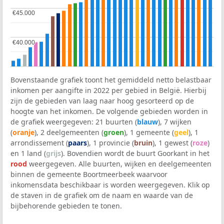
€45.000
€45.000
€40.000
€40.000
Bovenstaande grafiek toont het gemiddeld netto belastbaar
inkomen per aangifte in 2022 per gebied in België. Hierbij
zijn de gebieden van laag naar hoog gesorteerd op de
hoogte van het inkomen. De volgende gebieden worden in
de grafiek weergegeven: 21 buurten (
blauw
), 7 wijken
(
oranje
), 2 deelgemeenten (
groen
), 1 gemeente (
geel
), 1
arrondissement (
paars
), 1 provincie (
bruin
), 1 gewest (
roze
)
en 1 land (
grijs
). Bovendien wordt de buurt Goorkant in het
rood
weergegeven. Alle buurten, wijken en deelgemeenten
binnen de gemeente Boortmeerbeek waarvoor
inkomensdata beschikbaar is worden weergegeven. Klik op
de staven in de grafiek om de naam en waarde van de
bijbehorende gebieden te tonen.