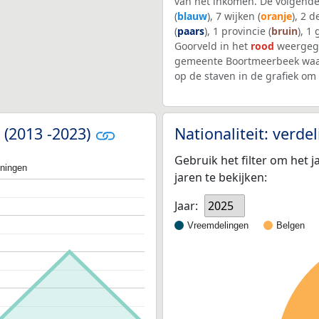
van het inkomen. De volgende
(
blauw
), 7 wijken (
oranje
), 2 
(
paars
), 1 provincie (
bruin
), 1
Goorveld in het
rood
weergege
gemeente Boortmeerbeek waar
op de staven in de grafiek o
 (2013 -2023)
Nationaliteit: verd
Gebruik het filter om het j
oningen
jaren te bekijken:
Jaar:
2025
Vreemdelingen
Belgen