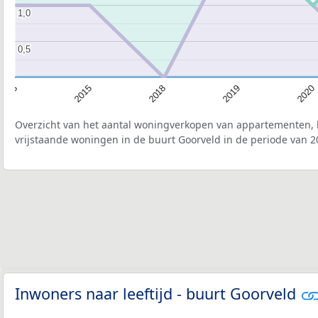
1,0
1,0
0,5
0,5
2015
2020
2018
2013
2019
Overzicht van het aantal woningverkopen van appartementen, h
vrijstaande woningen in de buurt Goorveld in de periode van 2
Inwoners naar leeftijd - buurt Goorveld