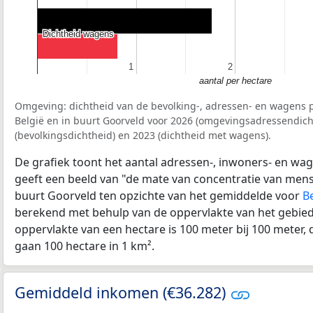
Dichtheid wagens
Dichtheid wagens
1
1
2
2
aantal per hectare
Omgeving: dichtheid van de bevolking-, adressen- en wagens p
België en in buurt Goorveld voor 2026 (omgevingsadressendich
(bevolkingsdichtheid) en 2023 (dichtheid met wagens).
De grafiek toont het aantal adressen-, inwoners- en wag
geeft een beeld van "de mate van concentratie van mensel
buurt Goorveld ten opzichte van het gemiddelde voor
B
berekend met behulp van de oppervlakte van het gebied 
oppervlakte van een hectare is 100 meter bij 100 meter, d
gaan 100 hectare in 1 km².
Gemiddeld inkomen (€36.282)