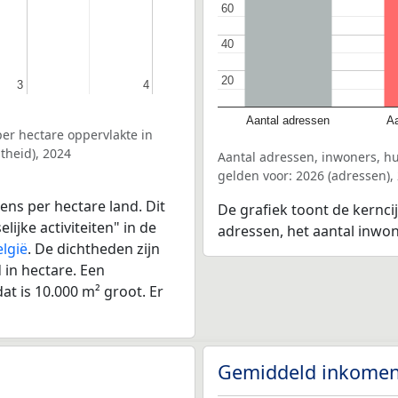
60
60
40
40
20
20
3
3
4
4
Aantal adressen
Aa
er hectare oppervlakte in
theid), 2024
Aantal adressen, inwoners, h
gelden voor: 2026 (adressen),
ens per hectare land. Dit
De grafiek toont de kernci
ijke activiteiten" in de
adressen, het aantal inwo
elgië
. De dichtheden zijn
in hectare. Een
at is 10.000 m² groot. Er
Gemiddeld inkomen