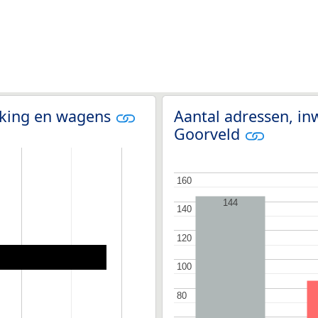
olking en wagens
Aantal adressen, in
Goorveld
160
160
144
140
140
120
120
100
100
80
80