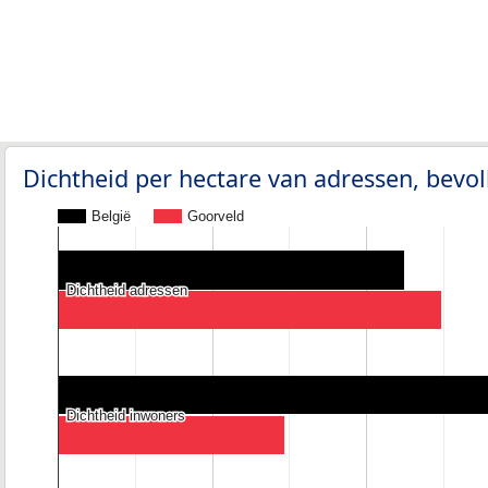
Dichtheid per hectare van adressen, bev
België
Goorveld
Dichtheid adressen
Dichtheid adressen
Dichtheid inwoners
Dichtheid inwoners