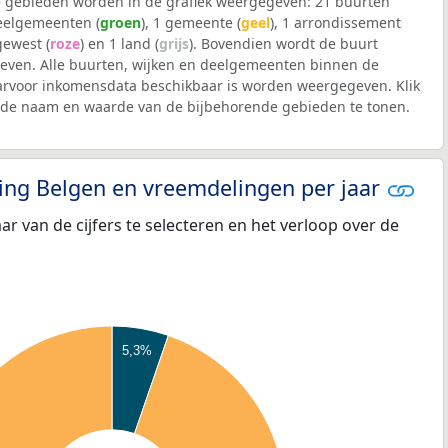
 gebieden worden in de grafiek weergegeven: 21 buurten
deelgemeenten (
groen
), 1 gemeente (
geel
), 1 arrondissement
 gewest (
roze
) en 1 land (
grijs
). Bovendien wordt de buurt
ven. Alle buurten, wijken en deelgemeenten binnen de
voor inkomensdata beschikbaar is worden weergegeven. Klik
m de naam en waarde van de bijbehorende gebieden te tonen.
eling Belgen en vreemdelingen per jaar
aar van de cijfers te selecteren en het verloop over de
5,3%