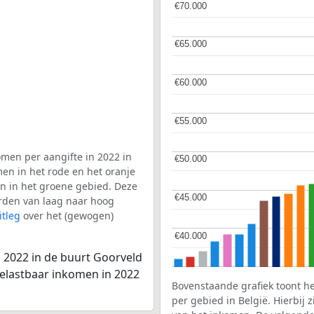
€70.000
€70.000
€65.000
€65.000
€60.000
€60.000
€55.000
€55.000
men per aangifte in 2022 in
€50.000
€50.000
men in het rode en het oranje
en in het groene gebied. Deze
€45.000
€45.000
aarden van laag naar hoog
itleg
over het (gewogen)
€40.000
€40.000
 2022 in de buurt Goorveld
belastbaar inkomen in 2022
Bovenstaande grafiek toont h
per gebied in België. Hierbij