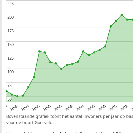
225
225
200
200
175
175
150
150
125
125
100
100
75
75
50
50
1990
1992
1994
1996
1998
2000
2002
2004
2006
2008
2010
2012
2
Bovenstaande grafiek toont het aantal inwoners per jaar op ba
voor de buurt Goorveld.