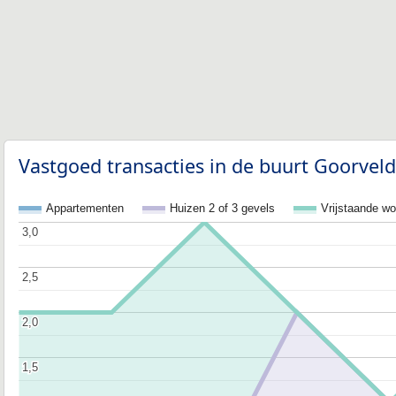
Vastgoed transacties in de buurt Goorveld
Appartementen
Huizen 2 of 3 gevels
Vrijstaande w
3,0
3,0
2,5
2,5
2,0
2,0
1,5
1,5