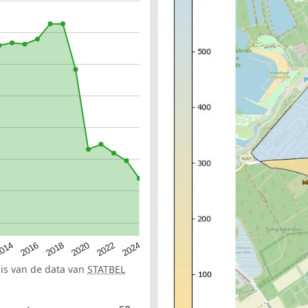
014
2016
2018
2020
2022
2024
sis van de data van
STATBEL