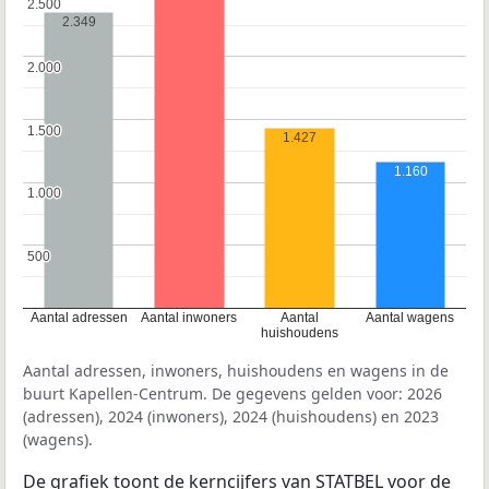
2.500
2.500
2.349
2.000
2.000
1.500
1.500
1.427
1.160
1.000
1.000
500
500
Aantal adressen
Aantal inwoners
Aantal
Aantal wagens
huishoudens
Aantal adressen, inwoners, huishoudens en wagens in de
buurt Kapellen-Centrum. De gegevens gelden voor: 2026
(adressen), 2024 (inwoners), 2024 (huishoudens) en 2023
(wagens).
De grafiek toont de kerncijfers van STATBEL voor de