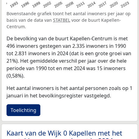
2023
1990
1993
1996
1999
2002
2005
2008
2011
2014
2017
2020
Bovenstaande grafiek toont het aantal inwoners per jaar op
basis van de data van
STATBEL
voor de buurt Kapellen-
Centrum.
De bevolking van de buurt Kapellen-Centrum is met
496 inwoners gestegen van 2.335 inwoners in 1990
tot 2.831 inwoners in 2024 (dat is een grote groei van
21%). Het gemiddelde verschil per jaar over de hele
periode van 1990 tot en met 2024 was 15 inwoners
(0,58%).
Het aantal inwoners is het aantal personen zoals op 1
januari in het bevolkingsregister vastgelegd.
Toelichting
Kaart van de Wijk 0 Kapellen met het