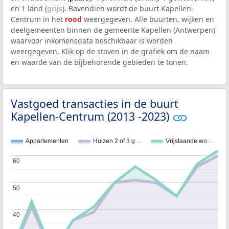
en 1 land (
grijs
). Bovendien wordt de buurt Kapellen-
Centrum in het
rood
weergegeven. Alle buurten, wijken en
deelgemeenten binnen de gemeente Kapellen (Antwerpen)
waarvoor inkomensdata beschikbaar is worden
weergegeven. Klik op de staven in de grafiek om de naam
en waarde van de bijbehorende gebieden te tonen.
Vastgoed transacties in de buurt
Kapellen-Centrum (2013 -2023)
Appartementen
Huizen 2 of 3 g…
Vrijstaande wo…
60
60
50
50
40
40