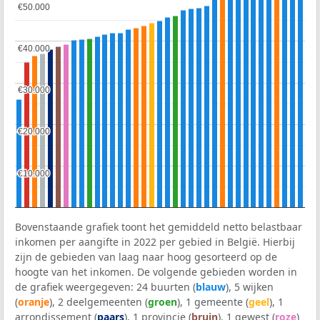
€50.000
€50.000
€40.000
€40.000
€30.000
€30.000
€20.000
€20.000
€10.000
€10.000
Bovenstaande grafiek toont het gemiddeld netto belastbaar
inkomen per aangifte in 2022 per gebied in België. Hierbij
zijn de gebieden van laag naar hoog gesorteerd op de
hoogte van het inkomen. De volgende gebieden worden in
de grafiek weergegeven: 24 buurten (
blauw
), 5 wijken
(
oranje
), 2 deelgemeenten (
groen
), 1 gemeente (
geel
), 1
arrondissement (
paars
), 1 provincie (
bruin
), 1 gewest (
roze
)