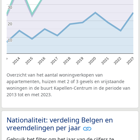
30
30
20
20
10
10
2013
2014
2015
2016
2017
2018
2019
2020
2021
2022
2023
Overzicht van het aantal woningverkopen van
appartementen, huizen met 2 of 3 gevels en vrijstaande
woningen in de buurt Kapellen-Centrum in de periode van
2013 tot en met 2023.
Nationaliteit: verdeling Belgen en
vreemdelingen per jaar
Gebruik het filter om het jaar van de cijfers te