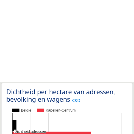
Dichtheid per hectare van adressen,
bevolking en wagens
België
Kapellen-Centrum
Dichtheid adressen
Dichtheid adressen