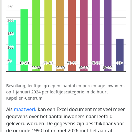
250
250
200
200
150
150
100
100
50
50
10-20
10-20
30-40
30-40
50-60
50-60
70-80
70-80
90+
90+
20-30
20-30
40-50
40-50
60-70
60-70
80-90
80-90
Bevolking, leeftijdsgroepen: aantal en percentage inwoners
op 1 januari 2024 per leeftijdscategorie in de buurt
Kapellen-Centrum.
Als
maatwerk
kan een Excel document met veel meer
gegevens over het aantal inwoners naar leeftijd
geleverd worden. De gegevens zijn beschikbaar voor
de periode 1990 tot en met 2026 met het aantal