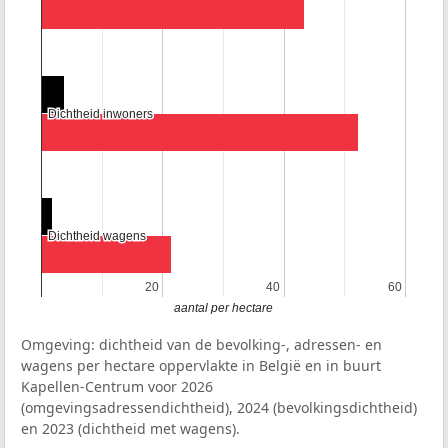
Dichtheid inwoners
Dichtheid inwoners
Dichtheid wagens
Dichtheid wagens
20
20
40
40
60
60
aantal per hectare
Omgeving: dichtheid van de bevolking-, adressen- en
wagens per hectare oppervlakte in België en in buurt
Kapellen-Centrum voor 2026
(omgevingsadressendichtheid), 2024 (bevolkingsdichtheid)
en 2023 (dichtheid met wagens).