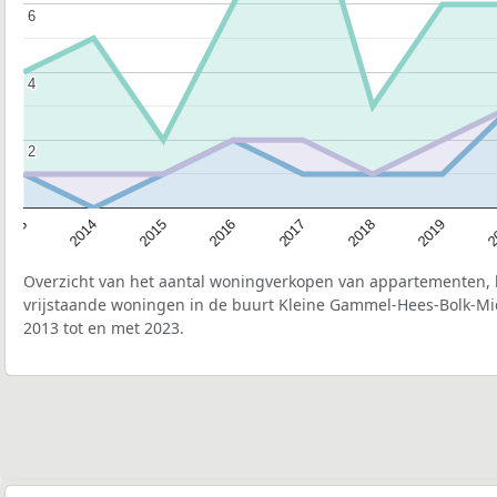
6
6
4
4
2
2
2015
2
2017
2014
2019
2016
2013
2018
Overzicht van het aantal woningverkopen van appartementen, h
vrijstaande woningen in de buurt Kleine Gammel-Hees-Bolk-Mi
2013 tot en met 2023.