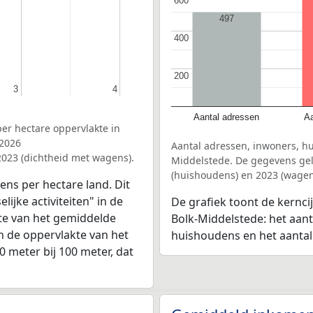
600
600
497
400
400
200
200
3
3
4
4
Aantal adressen
Aa
er hectare oppervlakte in
 2026
Aantal adressen, inwoners, h
2023 (dichtheid met wagens).
Middelstede. De gegevens geld
(huishoudens) en 2023 (wagen
ens per hectare land. Dit
ijke activiteiten" in de
De grafiek toont de kernc
te van het gemiddelde
Bolk-Middelstede: het aant
n de oppervlakte van het
huishoudens en het aanta
0 meter bij 100 meter, dat