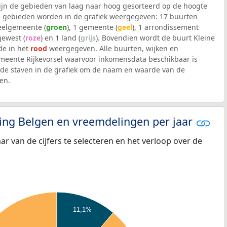
 zijn de gebieden van laag naar hoog gesorteerd op de hoogte
 gebieden worden in de grafiek weergegeven: 17 buurten
deelgemeente (
groen
), 1 gemeente (
geel
), 1 arrondissement
 gewest (
roze
) en 1 land (
grijs
). Bovendien wordt de buurt Kleine
e in het
rood
weergegeven. Alle buurten, wijken en
eente Rijkevorsel waarvoor inkomensdata beschikbaar is
de staven in de grafiek om de naam en waarde van de
en.
eling Belgen en vreemdelingen per jaar
aar van de cijfers te selecteren en het verloop over de
11,1%