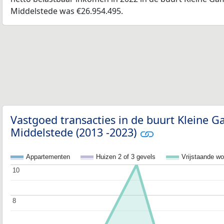
Middelstede was €26.954.495.
Vastgoed transacties in de buurt Kleine 
Middelstede (2013 -2023)
Appartementen
Huizen 2 of 3 gevels
Vrijstaande w
10
10
8
8