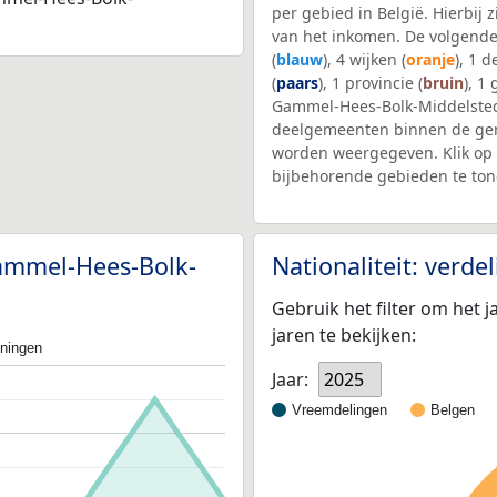
per gebied in België. Hierbij
van het inkomen. De volgende
(
blauw
), 4 wijken (
oranje
), 1 
(
paars
), 1 provincie (
bruin
), 1
Gammel-Hees-Bolk-Middelsted
deelgemeenten binnen de gem
worden weergegeven. Klik op 
bijbehorende gebieden te ton
Gammel-Hees-Bolk-
Nationaliteit: verd
Gebruik het filter om het j
jaren te bekijken:
oningen
Jaar:
2025
Vreemdelingen
Belgen