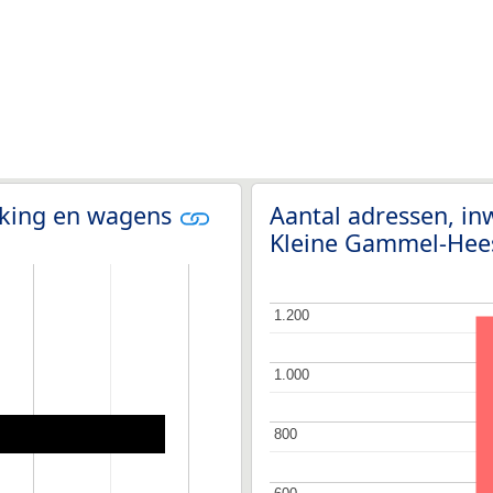
olking en wagens
Aantal adressen, in
Kleine Gammel-Hee
1.200
1.200
1.000
1.000
800
800