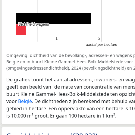
Dichtheid wagens
Dichtheid wagens
1
1
2
2
aantal per hectare
Omgeving: dichtheid van de bevolking-, adressen- en wagens p
België en in buurt Kleine Gammel-Hees-Bolk-Middelstede voor
(omgevingsadressendichtheid), 2024 (bevolkingsdichtheid) en 
De grafiek toont het aantal adressen-, inwoners- en wag
geeft een beeld van "de mate van concentratie van mensel
buurt Kleine Gammel-Hees-Bolk-Middelstede ten opzich
voor
België
. De dichtheden zijn berekend met behulp va
gebied in hectare. Een oppervlakte van een hectare is 10
is 10.000 m² groot. Er gaan 100 hectare in 1 km².