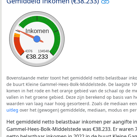
Gemiddeld inkomen (€38.233)
Inkomen
4376
134548
€38.233
Bovenstaande meter toont het gemiddeld netto belastbaar inko
de buurt Kleine Gammel-Hees-Bolk-Middelstede. De laagste 10%
komen in het rode en het oranje gebied van de schaal op de me
vallen in het groene gebied. Deze zijn berekend op basis van het 
waarden van laag naar hoog gesorteerd. Zoals de mediaan een 
uitleg
over het (gewogen) gemiddelde, mediaan, modus en perc
Het gemiddeld netto belastbaar inkomen per aangifte in
Gammel-Hees-Bolk-Middelstede was €38.233. Er waren 70
netto belastbaar inkomen in 2022 in de buurt Kleine G