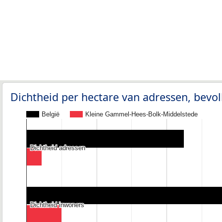
Dichtheid per hectare van adressen, bev
België
Kleine Gammel-Hees-Bolk-Middelstede
Dichtheid adressen
Dichtheid adressen
Dichtheid inwoners
Dichtheid inwoners