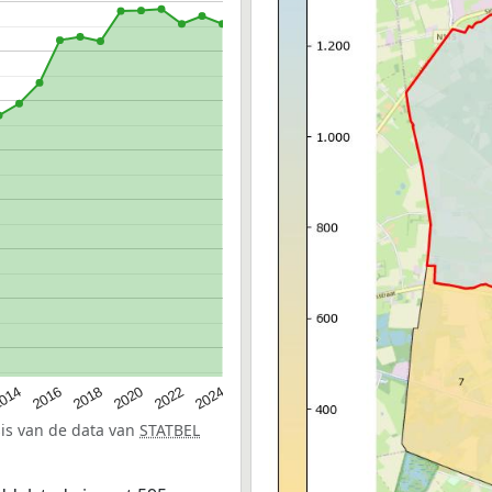
014
2016
2018
2020
2022
2024
sis van de data van
STATBEL