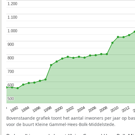
1.200
1.200
1.100
1.100
1.000
1.000
900
900
800
800
700
700
600
600
500
500
1990
1992
1994
1996
1998
2000
2002
2004
2006
2008
2010
2012
2
Bovenstaande grafiek toont het aantal inwoners per jaar op ba
voor de buurt Kleine Gammel-Hees-Bolk-Middelstede.