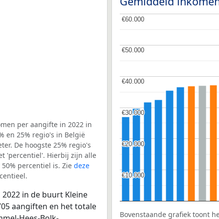
Gemiddeld inkomen
€60.000
€60.000
€50.000
€50.000
€40.000
€40.000
€30.000
€30.000
men per aangifte in 2022 in
 en 25% regio's in België
€20.000
€20.000
ter. De hoogste 25% regio's
'percentiel'. Hierbij zijn alle
50% percentiel is. Zie
deze
entieel.
€10.000
€10.000
 2022 in de buurt Kleine
5 aangiften en het totale
Bovenstaande grafiek toont h
ammel-Hees-Bolk-