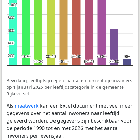
1.000
1.000
800
800
600
600
400
400
200
200
10-20
10-20
30-40
30-40
50-60
50-60
70-80
70-80
90+
90+
20-30
20-30
40-50
40-50
60-70
60-70
80-90
80-90
Bevolking, leeftijdsgroepen: aantal en percentage inwoners
op 1 januari 2025 per leeftijdscategorie in de gemeente
Rijkevorsel.
Als
maatwerk
kan een Excel document met veel meer
gegevens over het aantal inwoners naar leeftijd
geleverd worden. De gegevens zijn beschikbaar voor
de periode 1990 tot en met 2026 met het aantal
inwoners per levensjaar.