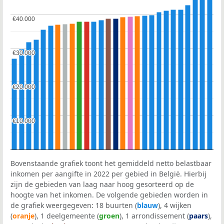
€40.000
€40.000
€30.000
€30.000
€20.000
€20.000
€10.000
€10.000
Bovenstaande grafiek toont het gemiddeld netto belastbaar
inkomen per aangifte in 2022 per gebied in België. Hierbij
zijn de gebieden van laag naar hoog gesorteerd op de
hoogte van het inkomen. De volgende gebieden worden in
de grafiek weergegeven: 18 buurten (
blauw
), 4 wijken
(
oranje
), 1 deelgemeente (
groen
), 1 arrondissement (
paars
),