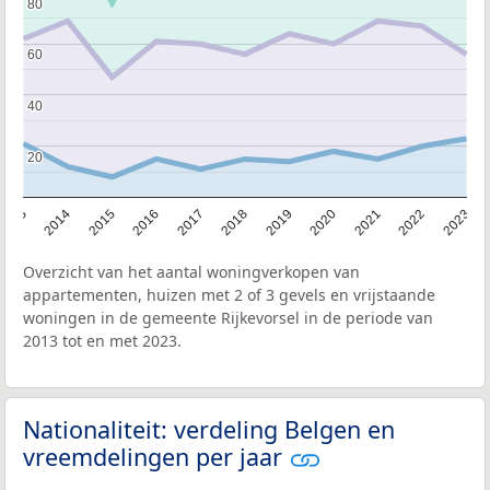
80
80
60
60
40
40
20
20
2013
2014
2015
2016
2017
2018
2019
2020
2021
2022
2023
Overzicht van het aantal woningverkopen van
appartementen, huizen met 2 of 3 gevels en vrijstaande
woningen in de gemeente Rijkevorsel in de periode van
2013 tot en met 2023.
Nationaliteit: verdeling Belgen en
vreemdelingen per jaar