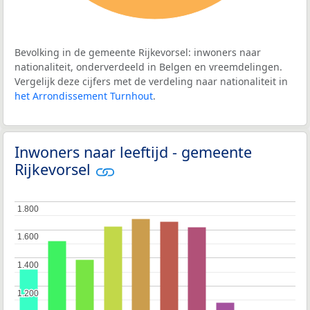
Bevolking in de gemeente Rijkevorsel: inwoners naar
nationaliteit, onderverdeeld in Belgen en vreemdelingen.
Vergelijk deze cijfers met de verdeling naar nationaliteit in
het Arrondissement Turnhout
.
Inwoners naar leeftijd - gemeente
Rijkevorsel
1.800
1.800
1.600
1.600
1.400
1.400
1.200
1.200