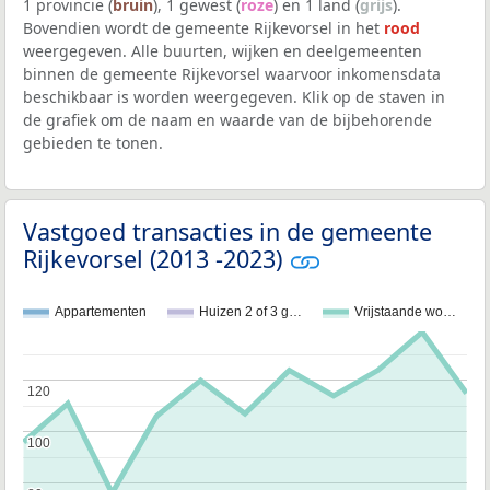
1 provincie (
bruin
), 1 gewest (
roze
) en 1 land (
grijs
).
Bovendien wordt de gemeente Rijkevorsel in het
rood
weergegeven. Alle buurten, wijken en deelgemeenten
binnen de gemeente Rijkevorsel waarvoor inkomensdata
beschikbaar is worden weergegeven. Klik op de staven in
de grafiek om de naam en waarde van de bijbehorende
gebieden te tonen.
Vastgoed transacties in de gemeente
Rijkevorsel (2013 -2023)
Appartementen
Huizen 2 of 3 g…
Vrijstaande wo…
120
120
100
100