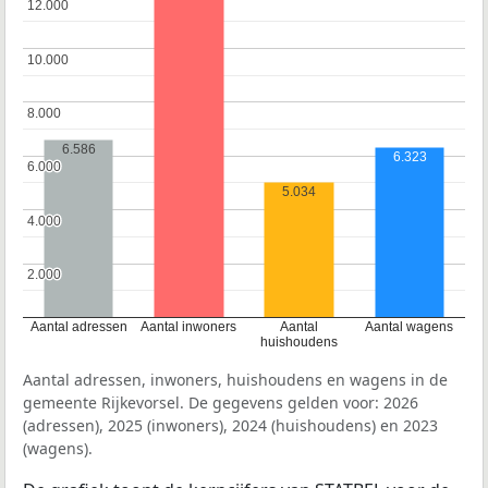
12.000
12.000
10.000
10.000
8.000
8.000
6.586
6.323
6.000
6.000
5.034
4.000
4.000
2.000
2.000
Aantal adressen
Aantal inwoners
Aantal
Aantal wagens
huishoudens
Aantal adressen, inwoners, huishoudens en wagens in de
gemeente Rijkevorsel. De gegevens gelden voor: 2026
(adressen), 2025 (inwoners), 2024 (huishoudens) en 2023
(wagens).