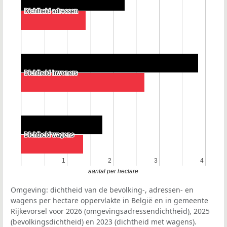
Dichtheid adressen
Dichtheid adressen
Dichtheid inwoners
Dichtheid inwoners
Dichtheid wagens
Dichtheid wagens
1
1
2
2
3
3
4
4
aantal per hectare
Omgeving: dichtheid van de bevolking-, adressen- en
wagens per hectare oppervlakte in België en in gemeente
Rijkevorsel voor 2026 (omgevingsadressendichtheid), 2025
(bevolkingsdichtheid) en 2023 (dichtheid met wagens).