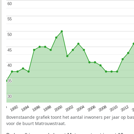
60
60
55
55
50
50
45
45
40
40
35
35
30
30
1990
1992
1994
1996
1998
2000
2002
2004
2006
2008
2010
2012
2
Bovenstaande grafiek toont het aantal inwoners per jaar op ba
voor de buurt Matrouwstraat.