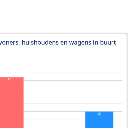
woners, huishoudens en wagens in buurt
52
30