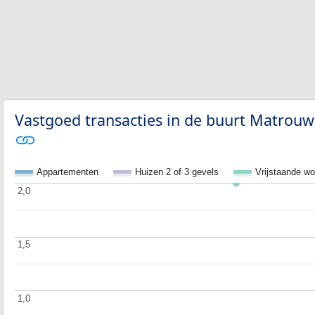
Vastgoed transacties in de buurt Matrouws
Appartementen
Huizen 2 of 3 gevels
Vrijstaande w
2,0
2,0
1,5
1,5
1,0
1,0