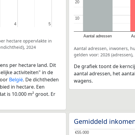
20
20
10
10
4
4
5
5
Aantal adressen
Aa
er hectare oppervlakte in
ndichtheid), 2024
Aantal adressen, inwoners, h
gelden voor: 2026 (adressen),
ens per hectare land. Dit
De grafiek toont de kernci
ijke activiteiten" in de
aantal adressen, het aanta
voor
België
. De dichtheden
wagens.
bied in hectare. Een
at is 10.000 m² groot. Er
Gemiddeld inkomen
€55.000
€55.000