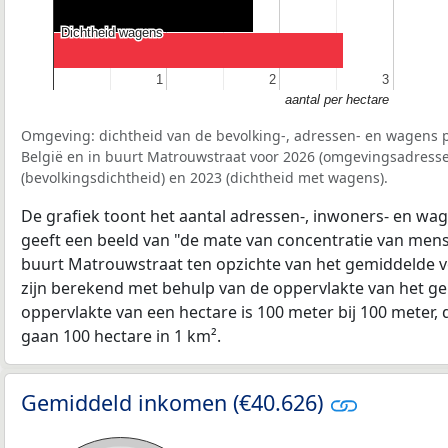
Dichtheid wagens
Dichtheid wagens
1
1
2
2
3
3
aantal per hectare
Omgeving: dichtheid van de bevolking-, adressen- en wagens p
België en in buurt Matrouwstraat voor 2026 (omgevingsadresse
(bevolkingsdichtheid) en 2023 (dichtheid met wagens).
De grafiek toont het aantal adressen-, inwoners- en wag
geeft een beeld van "de mate van concentratie van mensel
buurt Matrouwstraat ten opzichte van het gemiddelde 
zijn berekend met behulp van de oppervlakte van het ge
oppervlakte van een hectare is 100 meter bij 100 meter, d
gaan 100 hectare in 1 km².
Gemiddeld inkomen (€40.626)