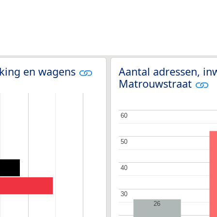
olking en wagens
Aantal adressen, in
Matrouwstraat
60
60
50
50
40
40
30
30
26