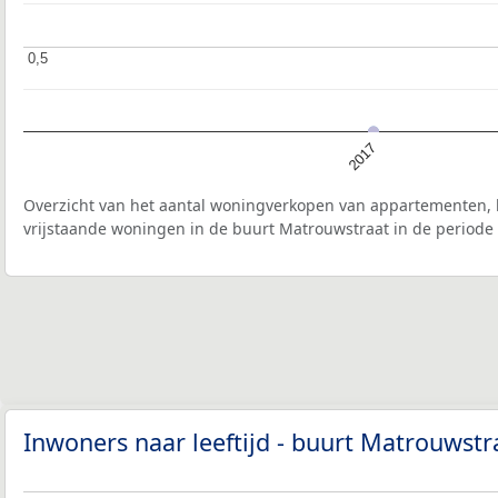
0,5
0,5
2017
Overzicht van het aantal woningverkopen van appartementen, h
vrijstaande woningen in de buurt Matrouwstraat in de periode 
Inwoners naar leeftijd - buurt Matrouwst