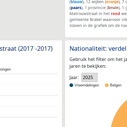
(
blauw
), 12 wijken (
oranje
), 7
(
paars
), 1 provincie (
bruin
), 1
Matrouwstraat in het
rood
wee
gemeente Brakel waarvoor in
staven in de grafiek om de n
traat (2017 -2017)
Nationaliteit: verd
Gebruik het filter om het j
jaren te bekijken:
oningen
Jaar:
2025
Vreemdelingen
Belgen