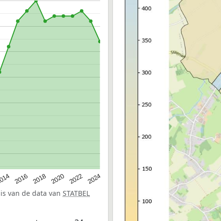
014
2016
2018
2020
2022
2024
sis van de data van
STATBEL