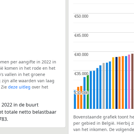
€50.000
€50.000
€45.000
€45.000
€40.000
€40.000
men per aangifte in 2022 in
ië komen in het rode en het
€35.000
€35.000
s vallen in het groene
j zijn alle waarden van laag
 Zie
deze uitleg
over het
€30.000
€30.000
 2022 in de buurt
t totale netto belastbaar
Bovenstaande grafiek toont h
783.
per gebied in België. Hierbij
van het inkomen. De volgende