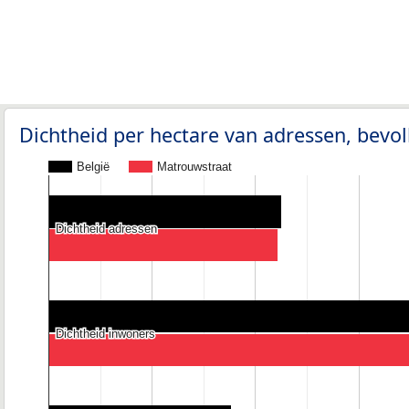
Dichtheid per hectare van adressen, bev
België
Matrouwstraat
Dichtheid adressen
Dichtheid adressen
Dichtheid inwoners
Dichtheid inwoners