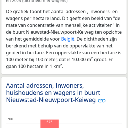
en 2023 (dichtheid met wagens).
De grafiek toont het aantal adressen-, inwoners- en
wagens per hectare land. Dit geeft een beeld van "de
mate van concentratie van menselijke activiteiten" in
de buurt Nieuwstad-Nieuwpoort-Keiweg ten opzichte
van het gemiddelde voor
België
. De dichtheden zijn
berekend met behulp van de oppervlakte van het
gebied in hectare. Een oppervlakte van een hectare is
100 meter bij 100 meter, dat is 10.000 m² groot. Er
gaan 100 hectare in 1 km².
Aantal adressen, inwoners,
huishoudens en wagens in buurt
Nieuwstad-Nieuwpoort-Keiweg
700
700
676