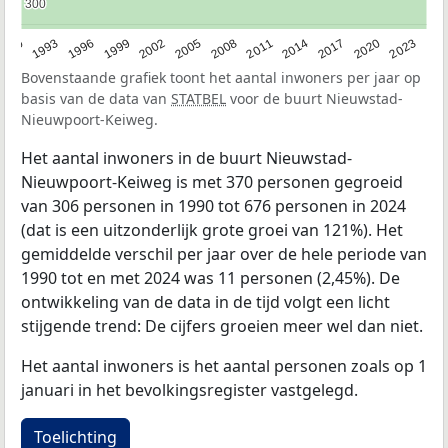
300
300
2023
1990
1993
1996
1999
2002
2005
2008
2011
2014
2017
2020
Bovenstaande grafiek toont het aantal inwoners per jaar op
basis van de data van
STATBEL
voor de buurt Nieuwstad-
Nieuwpoort-Keiweg.
Het aantal inwoners in de buurt Nieuwstad-
Nieuwpoort-Keiweg is met 370 personen gegroeid
van 306 personen in 1990 tot 676 personen in 2024
(dat is een uitzonderlijk grote groei van 121%). Het
gemiddelde verschil per jaar over de hele periode van
1990 tot en met 2024 was 11 personen (2,45%). De
ontwikkeling van de data in de tijd volgt een licht
stijgende trend: De cijfers groeien meer wel dan niet.
Het aantal inwoners is het aantal personen zoals op 1
januari in het bevolkingsregister vastgelegd.
Toelichting