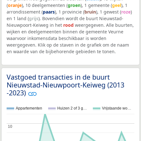
(
oranje
), 10 deelgemeenten (
groen
), 1 gemeente (
geel
), 1
arrondissement (
paars
), 1 provincie (
bruin
), 1 gewest (
roze
)
en 1 land (
grijs
). Bovendien wordt de buurt Nieuwstad-
Nieuwpoort-Keiweg in het
rood
weergegeven. Alle buurten,
wijken en deelgemeenten binnen de gemeente Veurne
waarvoor inkomensdata beschikbaar is worden
weergegeven. Klik op de staven in de grafiek om de naam
en waarde van de bijbehorende gebieden te tonen.
Vastgoed transacties in de buurt
Nieuwstad-Nieuwpoort-Keiweg (2013
-2023)
Appartementen
Huizen 2 of 3 g…
Vrijstaande wo…
10
10