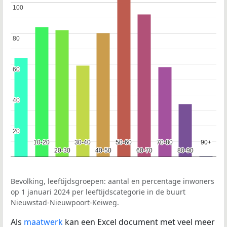
100
100
80
80
60
60
40
40
20
20
10-20
10-20
30-40
30-40
50-60
50-60
70-80
70-80
90+
90+
20-30
20-30
40-50
40-50
60-70
60-70
80-90
80-90
Bevolking, leeftijdsgroepen: aantal en percentage inwoners
op 1 januari 2024 per leeftijdscategorie in de buurt
Nieuwstad-Nieuwpoort-Keiweg.
Als
maatwerk
kan een Excel document met veel meer