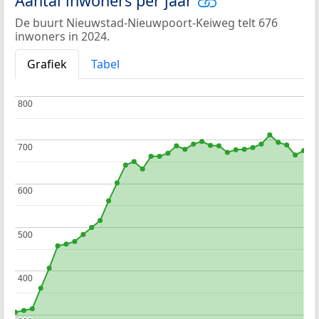
Aantal inwoners per jaar
De buurt Nieuwstad-Nieuwpoort-Keiweg telt 676
inwoners in 2024.
Grafiek
Tabel
800
800
700
700
600
600
500
500
400
400