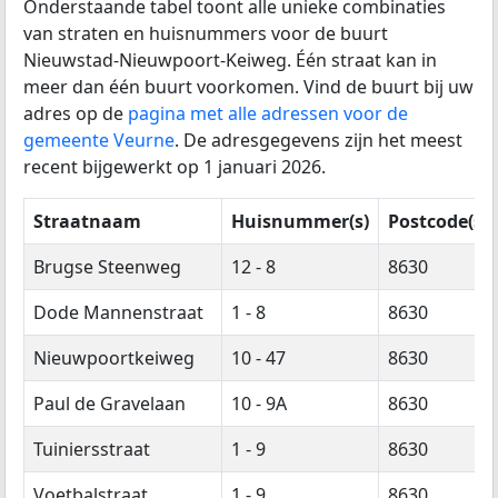
Onderstaande tabel toont alle unieke combinaties
van straten en huisnummers voor de buurt
Nieuwstad-Nieuwpoort-Keiweg. Één straat kan in
meer dan één buurt voorkomen. Vind de buurt bij uw
adres op de
pagina met alle adressen voor de
gemeente Veurne
. De adresgegevens zijn het meest
recent bijgewerkt op 1 januari 2026.
Straatnaam
Huisnummer(s)
Postcode(s)
Brugse Steenweg
12 - 8
8630
Dode Mannenstraat
1 - 8
8630
Nieuwpoortkeiweg
10 - 47
8630
Paul de Gravelaan
10 - 9A
8630
Tuiniersstraat
1 - 9
8630
Voetbalstraat
1 - 9
8630