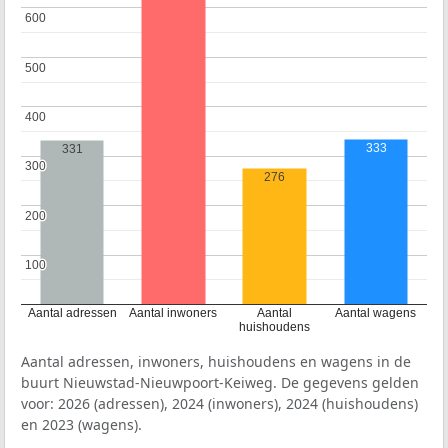
600
600
500
500
400
400
333
331
300
300
276
200
200
100
100
Aantal adressen
Aantal inwoners
Aantal
Aantal wagens
huishoudens
Aantal adressen, inwoners, huishoudens en wagens in de
buurt Nieuwstad-Nieuwpoort-Keiweg. De gegevens gelden
voor: 2026 (adressen), 2024 (inwoners), 2024 (huishoudens)
en 2023 (wagens).