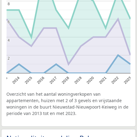
8
8
6
6
4
4
2
2
2013
2014
2015
2016
2017
2018
2019
2020
2021
2022
2023
Overzicht van het aantal woningverkopen van
appartementen, huizen met 2 of 3 gevels en vrijstaande
woningen in de buurt Nieuwstad-Nieuwpoort-Keiweg in de
periode van 2013 tot en met 2023.