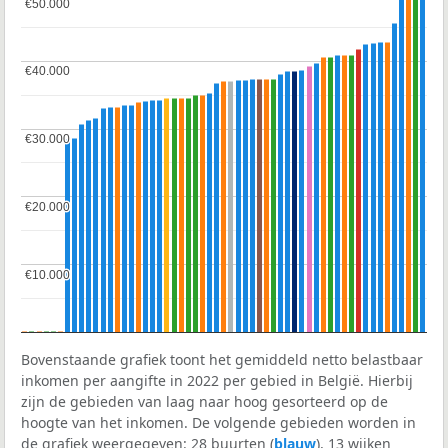
€50.000
€50.000
€40.000
€40.000
€30.000
€30.000
€20.000
€20.000
€10.000
€10.000
Bovenstaande grafiek toont het gemiddeld netto belastbaar
inkomen per aangifte in 2022 per gebied in België. Hierbij
zijn de gebieden van laag naar hoog gesorteerd op de
hoogte van het inkomen. De volgende gebieden worden in
de grafiek weergegeven: 28 buurten (
blauw
), 13 wijken