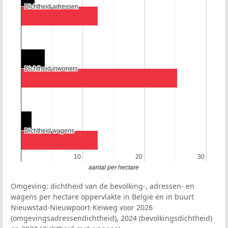
Dichtheid adressen
Dichtheid adressen
Dichtheid inwoners
Dichtheid inwoners
Dichtheid wagens
Dichtheid wagens
10
10
20
20
30
30
aantal per hectare
Omgeving: dichtheid van de bevolking-, adressen- en
wagens per hectare oppervlakte in België en in buurt
Nieuwstad-Nieuwpoort-Keiweg voor 2026
(omgevingsadressendichtheid), 2024 (bevolkingsdichtheid)