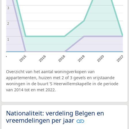
3
3
2
2
1
1
2014
2015
2016
2018
2019
2020
2022
Overzicht van het aantal woningverkopen van
appartementen, huizen met 2 of 3 gevels en vrijstaande
woningen in de buurt ’S Heerwillemskapelle in de periode
van 2014 tot en met 2022.
Nationaliteit: verdeling Belgen en
vreemdelingen per jaar