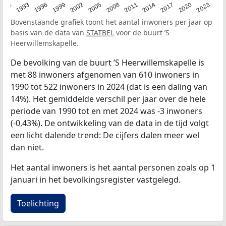
2023
1990
1993
1996
1999
2002
2005
2008
2011
2014
2017
2020
Bovenstaande grafiek toont het aantal inwoners per jaar op
basis van de data van
STATBEL
voor de buurt ’S
Heerwillemskapelle.
De bevolking van de buurt ’S Heerwillemskapelle is
met 88 inwoners afgenomen van 610 inwoners in
1990 tot 522 inwoners in 2024 (dat is een daling van
14%). Het gemiddelde verschil per jaar over de hele
periode van 1990 tot en met 2024 was -3 inwoners
(-0,43%). De ontwikkeling van de data in de tijd volgt
een licht dalende trend: De cijfers dalen meer wel
dan niet.
Het aantal inwoners is het aantal personen zoals op 1
januari in het bevolkingsregister vastgelegd.
Toelichting