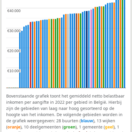
€40.000
€40.000
€30.000
€30.000
€20.000
€20.000
€10.000
€10.000
Bovenstaande grafiek toont het gemiddeld netto belastbaar
inkomen per aangifte in 2022 per gebied in België. Hierbij
zijn de gebieden van laag naar hoog gesorteerd op de
hoogte van het inkomen. De volgende gebieden worden in
de grafiek weergegeven: 28 buurten (
blauw
), 13 wijken
(
oranje
), 10 deelgemeenten (
groen
), 1 gemeente (
geel
), 1