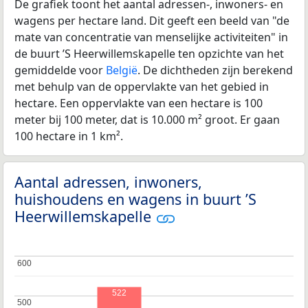
De grafiek toont het aantal adressen-, inwoners- en
wagens per hectare land. Dit geeft een beeld van "de
mate van concentratie van menselijke activiteiten" in
de buurt ’S Heerwillemskapelle ten opzichte van het
gemiddelde voor
België
. De dichtheden zijn berekend
met behulp van de oppervlakte van het gebied in
hectare. Een oppervlakte van een hectare is 100
meter bij 100 meter, dat is 10.000 m² groot. Er gaan
100 hectare in 1 km².
Aantal adressen, inwoners,
huishoudens en wagens in buurt ’S
Heerwillemskapelle
600
600
522
500
500