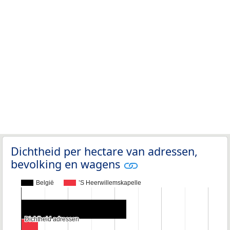
Dichtheid per hectare van adressen,
bevolking en wagens
België
’S Heerwillemskapelle
Dichtheid adressen
Dichtheid adressen