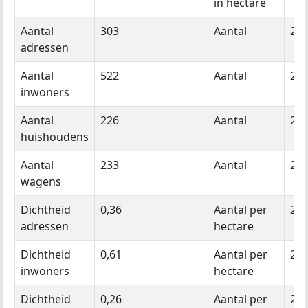
in hectare
Aantal
303
Aantal
20
adressen
Aantal
522
Aantal
20
inwoners
Aantal
226
Aantal
20
huishoudens
Aantal
233
Aantal
20
wagens
Dichtheid
0,36
Aantal per
20
adressen
hectare
Dichtheid
0,61
Aantal per
20
inwoners
hectare
Dichtheid
0,26
Aantal per
20