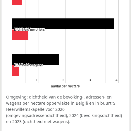
Dichtheid inwoners
Dichtheid inwoners
Dichtheid wagens
Dichtheid wagens
1
1
2
2
3
3
4
4
aantal per hectare
Omgeving: dichtheid van de bevolking-, adressen- en
wagens per hectare oppervlakte in België en in buurt ’S
Heerwillemskapelle voor 2026
(omgevingsadressendichtheid), 2024 (bevolkingsdichtheid)
en 2023 (dichtheid met wagens).