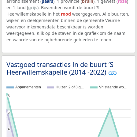
arrondissement (
paars
), 1 provincie (
bruin
), 1 gewest (
roze
)
en 1 land (
grijs
). Bovendien wordt de buurt ’S
Heerwillemskapelle in het
rood
weergegeven. Alle buurten,
wijken en deelgemeenten binnen de gemeente Veurne
waarvoor inkomensdata beschikbaar is worden
weergegeven. Klik op de staven in de grafiek om de naam
en waarde van de bijbehorende gebieden te tonen.
Vastgoed transacties in de buurt ’S
Heerwillemskapelle (2014 -2022)
Appartementen
Huizen 2 of 3 g…
Vrijstaande wo…
6
6
5
5
4
4