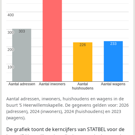
400
400
303
300
300
233
226
200
200
100
100
Aantal adressen
Aantal inwoners
Aantal
Aantal wagens
huishoudens
Aantal adressen, inwoners, huishoudens en wagens in de
buurt ’S Heerwillemskapelle. De gegevens gelden voor: 2026
(adressen), 2024 (inwoners), 2024 (huishoudens) en 2023
(wagens).
De grafiek toont de kerncijfers van STATBEL voor de