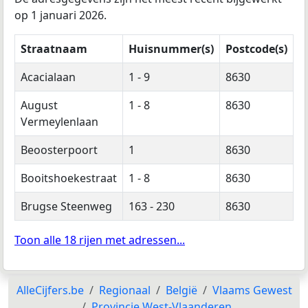
op 1 januari 2026.
Straatnaam
Huisnummer(s)
Postcode(s)
Acacialaan
1 - 9
8630
August
1 - 8
8630
Vermeylenlaan
Beoosterpoort
1
8630
Booitshoekestraat
1 - 8
8630
Brugse Steenweg
163 - 230
8630
Toon alle 18 rijen met adressen...
AlleCijfers.be
Regionaal
België
Vlaams Gewest
Provincie West-Vlaanderen