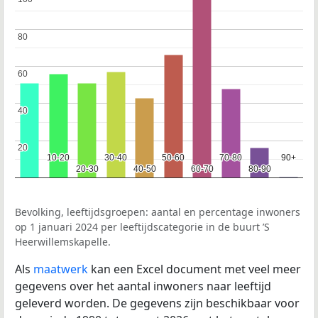
80
80
60
60
40
40
20
20
10-20
10-20
30-40
30-40
50-60
50-60
70-80
70-80
90+
90+
20-30
20-30
40-50
40-50
60-70
60-70
80-90
80-90
Bevolking, leeftijdsgroepen: aantal en percentage inwoners
op 1 januari 2024 per leeftijdscategorie in de buurt ’S
Heerwillemskapelle.
Als
maatwerk
kan een Excel document met veel meer
gegevens over het aantal inwoners naar leeftijd
geleverd worden. De gegevens zijn beschikbaar voor