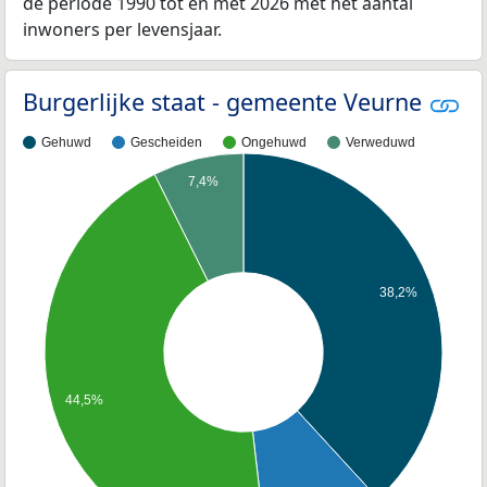
de periode 1990 tot en met 2026 met het aantal
inwoners per levensjaar.
Burgerlijke staat - gemeente Veurne
Gehuwd
Gescheiden
Ongehuwd
Verweduwd
7,4%
38,2%
44,5%