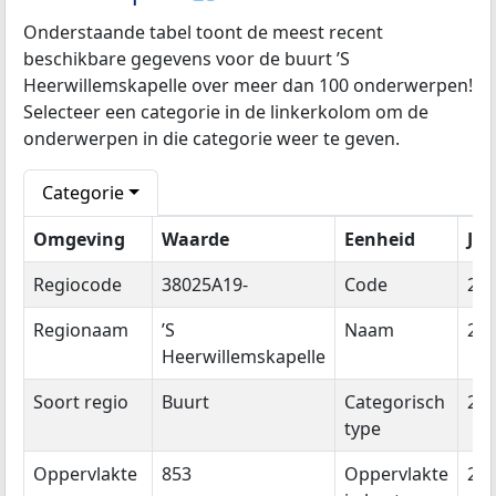
Onderstaande tabel toont de meest recent
beschikbare gegevens voor de buurt ’S
Heerwillemskapelle over meer dan 100 onderwerpen!
Selecteer een categorie in de linkerkolom om de
onderwerpen in die categorie weer te geven.
Categorie
Omgeving
Waarde
Eenheid
Jaa
Regiocode
38025A19-
Code
20
Regionaam
’S
Naam
20
Heerwillemskapelle
Soort regio
Buurt
Categorisch
20
type
Oppervlakte
853
Oppervlakte
20