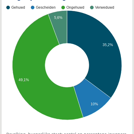
Gehuwd
Gescheiden
Ongehuwd
Verweduwd
5,6%
35,2%
49,1%
10%