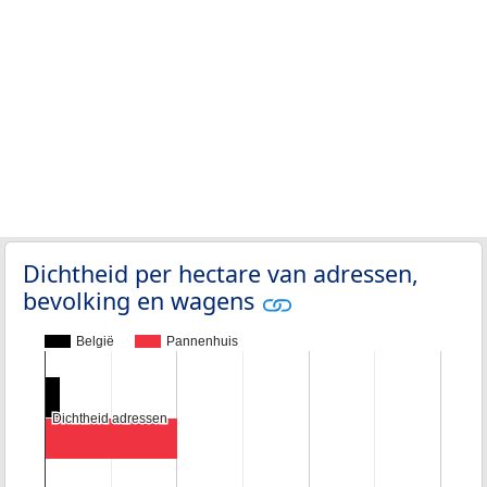
Dichtheid per hectare van adressen,
bevolking en wagens
België
Pannenhuis
Dichtheid adressen
Dichtheid adressen