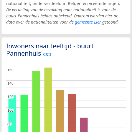
nationaliteit, onderverdeeld in Belgen en vreemdelingen.
De verdeling van de bevolking naar nationaliteit is voor de
buurt Pannenhuis helaas onbekend. Daarom worden hier de
data over de nationaliteiten voor de
gemeente Lier
getoond.
Inwoners naar leeftijd - buurt
Pannenhuis
160
160
140
140
120
120
100
100
80
80