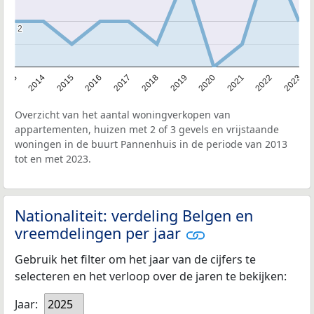
2
2
2013
2014
2015
2016
2017
2018
2019
2020
2021
2022
2023
Overzicht van het aantal woningverkopen van
appartementen, huizen met 2 of 3 gevels en vrijstaande
woningen in de buurt Pannenhuis in de periode van 2013
tot en met 2023.
Nationaliteit: verdeling Belgen en
vreemdelingen per jaar
Gebruik het filter om het jaar van de cijfers te
selecteren en het verloop over de jaren te bekijken:
Jaar:
2025