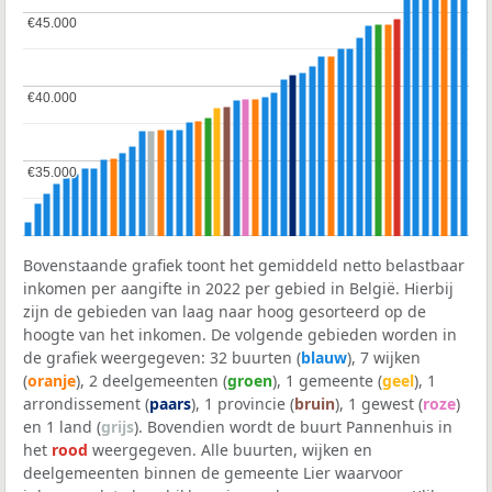
€45.000
€45.000
€40.000
€40.000
€35.000
€35.000
Bovenstaande grafiek toont het gemiddeld netto belastbaar
inkomen per aangifte in 2022 per gebied in België. Hierbij
zijn de gebieden van laag naar hoog gesorteerd op de
hoogte van het inkomen. De volgende gebieden worden in
de grafiek weergegeven: 32 buurten (
blauw
), 7 wijken
(
oranje
), 2 deelgemeenten (
groen
), 1 gemeente (
geel
), 1
arrondissement (
paars
), 1 provincie (
bruin
), 1 gewest (
roze
)
en 1 land (
grijs
). Bovendien wordt de buurt Pannenhuis in
het
rood
weergegeven. Alle buurten, wijken en
deelgemeenten binnen de gemeente Lier waarvoor