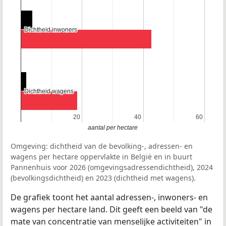
Dichtheid inwoners
Dichtheid inwoners
Dichtheid wagens
Dichtheid wagens
20
20
40
40
60
60
aantal per hectare
Omgeving: dichtheid van de bevolking-, adressen- en
wagens per hectare oppervlakte in België en in buurt
Pannenhuis voor 2026 (omgevingsadressendichtheid), 2024
(bevolkingsdichtheid) en 2023 (dichtheid met wagens).
De grafiek toont het aantal adressen-, inwoners- en
wagens per hectare land. Dit geeft een beeld van "de
mate van concentratie van menselijke activiteiten" in