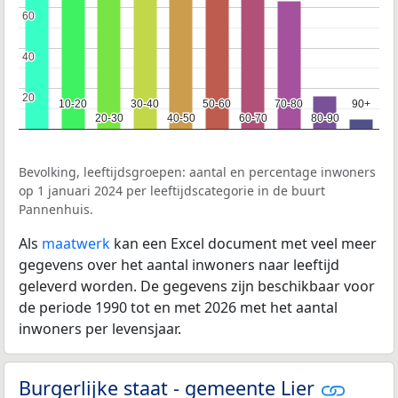
60
60
40
40
20
20
10-20
10-20
30-40
30-40
50-60
50-60
70-80
70-80
90+
90+
20-30
20-30
40-50
40-50
60-70
60-70
80-90
80-90
Bevolking, leeftijdsgroepen: aantal en percentage inwoners
op 1 januari 2024 per leeftijdscategorie in de buurt
Pannenhuis.
Als
maatwerk
kan een Excel document met veel meer
gegevens over het aantal inwoners naar leeftijd
geleverd worden. De gegevens zijn beschikbaar voor
de periode 1990 tot en met 2026 met het aantal
inwoners per levensjaar.
Burgerlijke staat - gemeente Lier