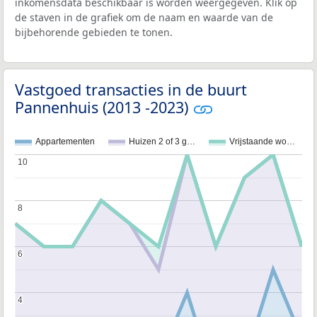
inkomensdata beschikbaar is worden weergegeven. Klik op
de staven in de grafiek om de naam en waarde van de
bijbehorende gebieden te tonen.
Vastgoed transacties in de buurt
Pannenhuis (2013 -2023)
Appartementen
Huizen 2 of 3 g…
Vrijstaande wo…
10
10
8
8
6
6
4
4