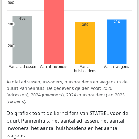
600
600
452
416
400
400
389
200
200
Aantal adressen
Aantal inwoners
Aantal
Aantal wagens
huishoudens
Aantal adressen, inwoners, huishoudens en wagens in de
buurt Pannenhuis. De gegevens gelden voor: 2026
(adressen), 2024 (inwoners), 2024 (huishoudens) en 2023
(wagens).
De grafiek toont de kerncijfers van STATBEL voor de
buurt Pannenhuis: het aantal adressen, het aantal
inwoners, het aantal huishoudens en het aantal
wagens.