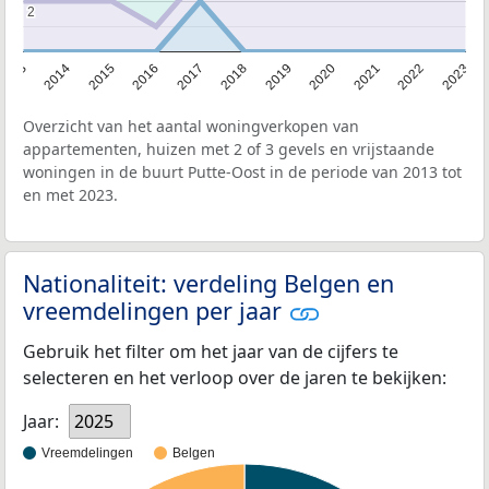
2
2
2013
2014
2015
2016
2017
2018
2019
2020
2021
2022
2023
Overzicht van het aantal woningverkopen van
appartementen, huizen met 2 of 3 gevels en vrijstaande
woningen in de buurt Putte-Oost in de periode van 2013 tot
en met 2023.
Nationaliteit: verdeling Belgen en
vreemdelingen per jaar
Gebruik het filter om het jaar van de cijfers te
selecteren en het verloop over de jaren te bekijken:
Jaar:
2025
Vreemdelingen
Belgen