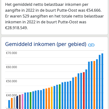
Het gemiddeld netto belastbaar inkomen per
aangifte in 2022 in de buurt Putte-Oost was €54.666.
Er waren 529 aangiften en het totale netto belastbaar
inkomen in 2022 in de buurt Putte-Oost was
€28.918.549.
Gemiddeld inkomen (per gebied)
€70.000
€70.000
€60.000
€60.000
€50.000
€50.000
€40.000
€40.000