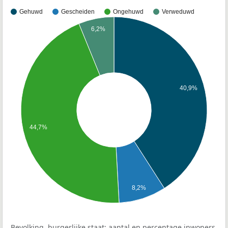
Gehuwd
Gescheiden
Ongehuwd
Verweduwd
6,2%
40,9%
44,7%
8,2%
Bevolking, burgerlijke staat: aantal en percentage inwoners