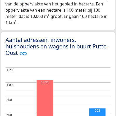
van de oppervlakte van het gebied in hectare. Een
oppervlakte van een hectare is 100 meter bij 100
meter, dat is 10.000 m² groot. Er gaan 100 hectare in
1 km².
Aantal adressen, inwoners,
huishoudens en wagens in buurt Putte-
Oost
1.200
1.200
1.031
1.000
1.000
800
800
652
600
600