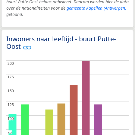
buurt Putte-Oost helaas onbekend. Daarom worden hier de data
over de nationaliteiten voor de
gemeente Kapellen (Antwerpen)
getoond.
Inwoners naar leeftijd - buurt Putte-
Oost
200
200
175
175
150
150
125
125
100
100
75
75