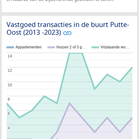
Vastgoed transacties in de buurt Putte-
Oost (2013 -2023)
Appartementen
Huizen 2 of 3 g…
Vrijstaande wo…
14
14
12
12
10
10
8
8
6
6
4
4