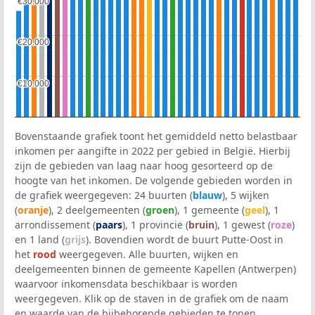
€30.000
€30.000
€20.000
€20.000
€10.000
€10.000
Bovenstaande grafiek toont het gemiddeld netto belastbaar
inkomen per aangifte in 2022 per gebied in België. Hierbij
zijn de gebieden van laag naar hoog gesorteerd op de
hoogte van het inkomen. De volgende gebieden worden in
de grafiek weergegeven: 24 buurten (
blauw
), 5 wijken
(
oranje
), 2 deelgemeenten (
groen
), 1 gemeente (
geel
), 1
arrondissement (
paars
), 1 provincie (
bruin
), 1 gewest (
roze
)
en 1 land (
grijs
). Bovendien wordt de buurt Putte-Oost in
het
rood
weergegeven. Alle buurten, wijken en
deelgemeenten binnen de gemeente Kapellen (Antwerpen)
waarvoor inkomensdata beschikbaar is worden
weergegeven. Klik op de staven in de grafiek om de naam
en waarde van de bijbehorende gebieden te tonen.