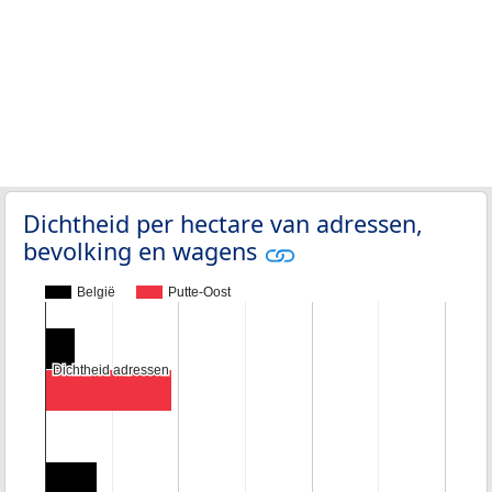
Dichtheid per hectare van adressen,
bevolking en wagens
België
Putte-Oost
Dichtheid adressen
Dichtheid adressen