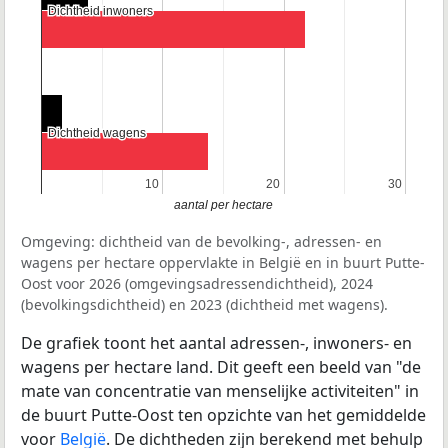
Dichtheid inwoners
Dichtheid inwoners
Dichtheid wagens
Dichtheid wagens
10
10
20
20
30
30
aantal per hectare
Omgeving: dichtheid van de bevolking-, adressen- en
wagens per hectare oppervlakte in België en in buurt Putte-
Oost voor 2026 (omgevingsadressendichtheid), 2024
(bevolkingsdichtheid) en 2023 (dichtheid met wagens).
De grafiek toont het aantal adressen-, inwoners- en
wagens per hectare land. Dit geeft een beeld van "de
mate van concentratie van menselijke activiteiten" in
de buurt Putte-Oost ten opzichte van het gemiddelde
voor
België
. De dichtheden zijn berekend met behulp