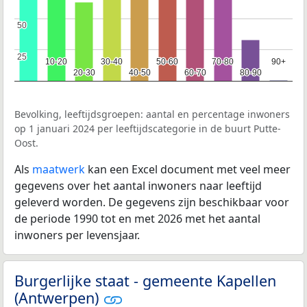
50
50
25
25
10-20
10-20
30-40
30-40
50-60
50-60
70-80
70-80
90+
90+
20-30
20-30
40-50
40-50
60-70
60-70
80-90
80-90
Bevolking, leeftijdsgroepen: aantal en percentage inwoners
op 1 januari 2024 per leeftijdscategorie in de buurt Putte-
Oost.
Als
maatwerk
kan een Excel document met veel meer
gegevens over het aantal inwoners naar leeftijd
geleverd worden. De gegevens zijn beschikbaar voor
de periode 1990 tot en met 2026 met het aantal
inwoners per levensjaar.
Burgerlijke staat - gemeente Kapellen
(Antwerpen)