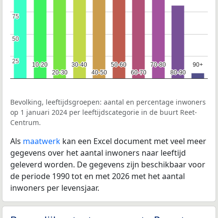
75
75
50
50
25
25
10-20
10-20
30-40
30-40
50-60
50-60
70-80
70-80
90+
90+
20-30
20-30
40-50
40-50
60-70
60-70
80-90
80-90
Bevolking, leeftijdsgroepen: aantal en percentage inwoners
op 1 januari 2024 per leeftijdscategorie in de buurt Reet-
Centrum.
Als
maatwerk
kan een Excel document met veel meer
gegevens over het aantal inwoners naar leeftijd
geleverd worden. De gegevens zijn beschikbaar voor
de periode 1990 tot en met 2026 met het aantal
inwoners per levensjaar.