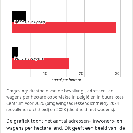
Dichtheid inwoners
Dichtheid inwoners
Dichtheid wagens
Dichtheid wagens
10
10
20
20
30
30
aantal per hectare
Omgeving: dichtheid van de bevolking-, adressen- en
wagens per hectare oppervlakte in België en in buurt Reet-
Centrum voor 2026 (omgevingsadressendichtheid), 2024
(bevolkingsdichtheid) en 2023 (dichtheid met wagens).
De grafiek toont het aantal adressen-, inwoners- en
wagens per hectare land. Dit geeft een beeld van "de