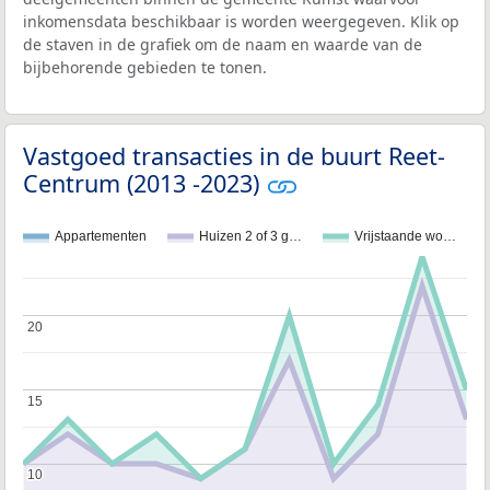
inkomensdata beschikbaar is worden weergegeven. Klik op
de staven in de grafiek om de naam en waarde van de
bijbehorende gebieden te tonen.
Vastgoed transacties in de buurt Reet-
Centrum (2013 -2023)
Appartementen
Huizen 2 of 3 g…
Vrijstaande wo…
20
20
15
15
10
10