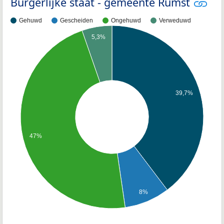
Burgerlijke staat - gemeente Rumst
Gehuwd
Gescheiden
Ongehuwd
Verweduwd
5,3%
39,7%
47%
8%