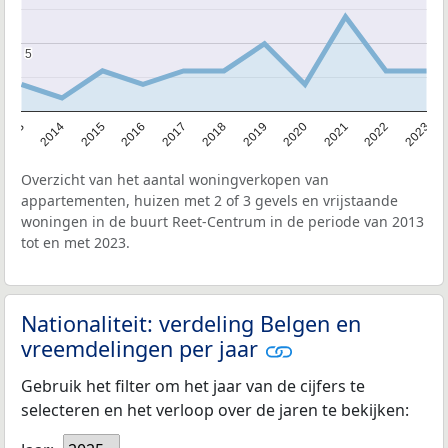
5
5
2013
2014
2015
2016
2017
2018
2019
2020
2021
2022
2023
Overzicht van het aantal woningverkopen van
appartementen, huizen met 2 of 3 gevels en vrijstaande
woningen in de buurt Reet-Centrum in de periode van 2013
tot en met 2023.
Nationaliteit: verdeling Belgen en
vreemdelingen per jaar
Gebruik het filter om het jaar van de cijfers te
selecteren en het verloop over de jaren te bekijken: