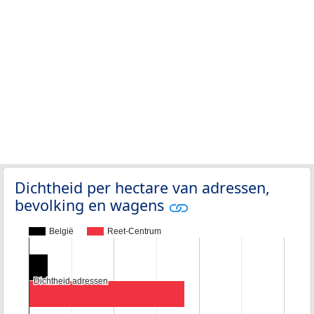
Dichtheid per hectare van adressen,
bevolking en wagens
België
Reet-Centrum
Dichtheid adressen
Dichtheid adressen