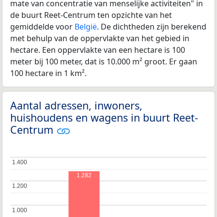
mate van concentratie van menselijke activiteiten" in
de buurt Reet-Centrum ten opzichte van het
gemiddelde voor
België
. De dichtheden zijn berekend
met behulp van de oppervlakte van het gebied in
hectare. Een oppervlakte van een hectare is 100
meter bij 100 meter, dat is 10.000 m² groot. Er gaan
100 hectare in 1 km².
Aantal adressen, inwoners,
huishoudens en wagens in buurt Reet-
Centrum
1.400
1.400
1.282
1.200
1.200
1.000
1.000