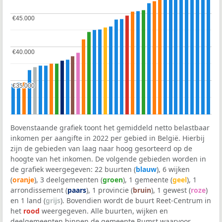
€45.000
€45.000
€40.000
€40.000
€35.000
€35.000
Bovenstaande grafiek toont het gemiddeld netto belastbaar
inkomen per aangifte in 2022 per gebied in België. Hierbij
zijn de gebieden van laag naar hoog gesorteerd op de
hoogte van het inkomen. De volgende gebieden worden in
de grafiek weergegeven: 22 buurten (
blauw
), 6 wijken
(
oranje
), 3 deelgemeenten (
groen
), 1 gemeente (
geel
), 1
arrondissement (
paars
), 1 provincie (
bruin
), 1 gewest (
roze
)
en 1 land (
grijs
). Bovendien wordt de buurt Reet-Centrum in
het
rood
weergegeven. Alle buurten, wijken en
deelgemeenten binnen de gemeente Rumst waarvoor