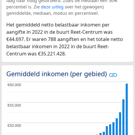
laag naar hoog gesorteerd. Zoals de mediaan een 50%
percentiel is. Zie
deze uitleg
over het (gewogen)
gemiddelde, mediaan, modus en percentieel.
Het gemiddeld netto belastbaar inkomen per
aangifte in 2022 in de buurt Reet-Centrum was
€44.697. Er waren 788 aangiften en het totale netto
belastbaar inkomen in 2022 in de buurt Reet-
Centrum was €35.221.428.
Gemiddeld inkomen (per gebied)
€60.000
€60.000
€55.000
€55.000
€50.000
€50.000