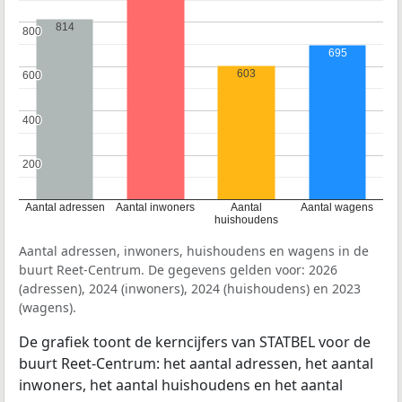
814
800
800
695
603
600
600
400
400
200
200
Aantal adressen
Aantal inwoners
Aantal
Aantal wagens
huishoudens
Aantal adressen, inwoners, huishoudens en wagens in de
buurt Reet-Centrum. De gegevens gelden voor: 2026
(adressen), 2024 (inwoners), 2024 (huishoudens) en 2023
(wagens).
De grafiek toont de kerncijfers van STATBEL voor de
buurt Reet-Centrum: het aantal adressen, het aantal
inwoners, het aantal huishoudens en het aantal