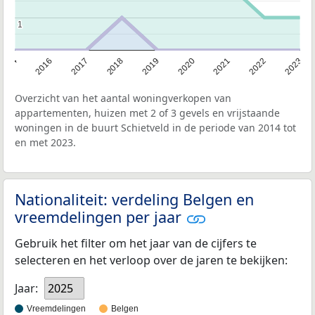
1
1
2014
2016
2017
2018
2019
2020
2021
2022
2023
Overzicht van het aantal woningverkopen van
appartementen, huizen met 2 of 3 gevels en vrijstaande
woningen in de buurt Schietveld in de periode van 2014 tot
en met 2023.
Nationaliteit: verdeling Belgen en
vreemdelingen per jaar
Gebruik het filter om het jaar van de cijfers te
selecteren en het verloop over de jaren te bekijken:
Jaar:
2025
Vreemdelingen
Belgen