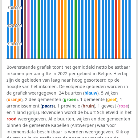
€30.000
€30.000
€20.000
€20.000
€10.000
€10.000
Bovenstaande grafiek toont het gemiddeld netto belastbaar
inkomen per aangifte in 2022 per gebied in België. Hierbij
zijn de gebieden van laag naar hoog gesorteerd op de
hoogte van het inkomen. De volgende gebieden worden in
de grafiek weergegeven: 24 buurten (
blauw
), 5 wijken
(
oranje
), 2 deelgemeenten (
groen
), 1 gemeente (
geel
), 1
arrondissement (
paars
), 1 provincie (
bruin
), 1 gewest (
roze
)
en 1 land (
grijs
). Bovendien wordt de buurt Schietveld in het
rood
weergegeven. Alle buurten, wijken en deelgemeenten
binnen de gemeente Kapellen (Antwerpen) waarvoor
inkomensdata beschikbaar is worden weergegeven. Klik op