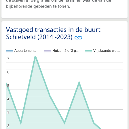
de staven in de grafiek om de naam en waarde van de
bijbehorende gebieden te tonen.
Vastgoed transacties in de buurt
Schietveld (2014 -2023)
Appartementen
Huizen 2 of 3 g…
Vrijstaande wo…
7
7
6
6
5
5
4
4
3
3
2
2