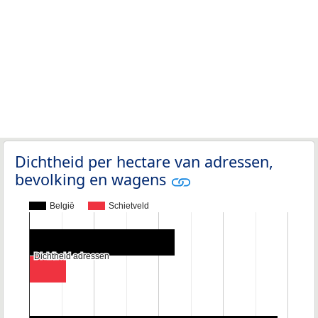
Dichtheid per hectare van adressen,
bevolking en wagens
België
Schietveld
Dichtheid adressen
Dichtheid adressen