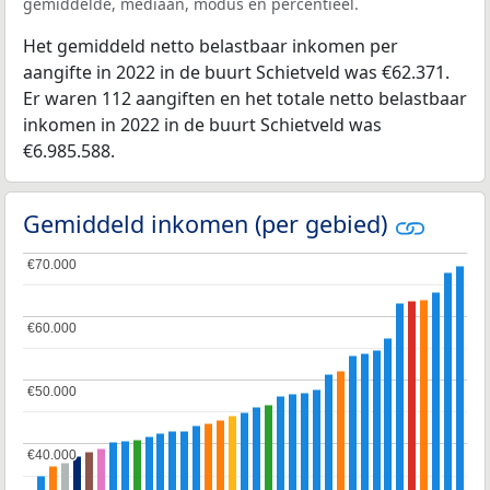
gemiddelde, mediaan, modus en percentieel.
Het gemiddeld netto belastbaar inkomen per
aangifte in 2022 in de buurt Schietveld was €62.371.
Er waren 112 aangiften en het totale netto belastbaar
inkomen in 2022 in de buurt Schietveld was
€6.985.588.
Gemiddeld inkomen (per gebied)
€70.000
€70.000
€60.000
€60.000
€50.000
€50.000
€40.000
€40.000