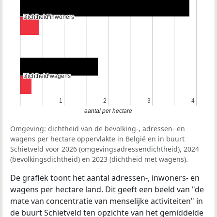
Dichtheid inwoners
Dichtheid inwoners
Dichtheid wagens
Dichtheid wagens
1
1
2
2
3
3
4
4
aantal per hectare
Omgeving: dichtheid van de bevolking-, adressen- en
wagens per hectare oppervlakte in België en in buurt
Schietveld voor 2026 (omgevingsadressendichtheid), 2024
(bevolkingsdichtheid) en 2023 (dichtheid met wagens).
De grafiek toont het aantal adressen-, inwoners- en
wagens per hectare land. Dit geeft een beeld van "de
mate van concentratie van menselijke activiteiten" in
de buurt Schietveld ten opzichte van het gemiddelde