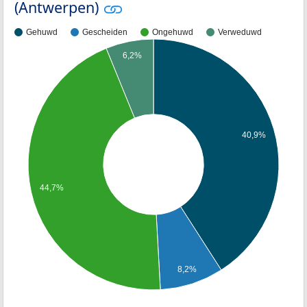
(Antwerpen)
Gehuwd
Gescheiden
Ongehuwd
Verweduwd
6,2%
40,9%
44,7%
8,2%