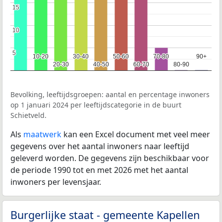
15
15
10
10
5
5
10-20
10-20
30-40
30-40
50-60
50-60
70-80
70-80
90+
90+
20-30
20-30
40-50
40-50
60-70
60-70
80-90
80-90
Bevolking, leeftijdsgroepen: aantal en percentage inwoners
op 1 januari 2024 per leeftijdscategorie in de buurt
Schietveld.
Als
maatwerk
kan een Excel document met veel meer
gegevens over het aantal inwoners naar leeftijd
geleverd worden. De gegevens zijn beschikbaar voor
de periode 1990 tot en met 2026 met het aantal
inwoners per levensjaar.
Burgerlijke staat - gemeente Kapellen