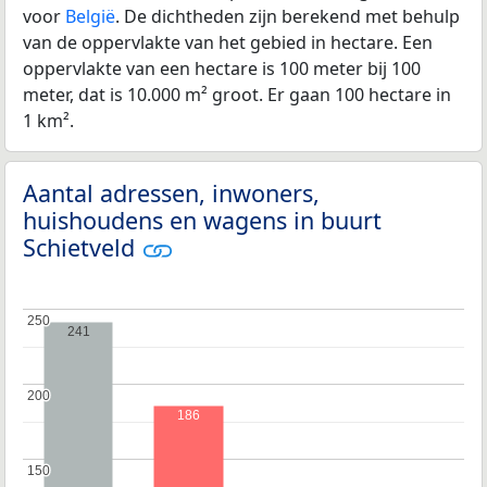
voor
België
. De dichtheden zijn berekend met behulp
van de oppervlakte van het gebied in hectare. Een
oppervlakte van een hectare is 100 meter bij 100
meter, dat is 10.000 m² groot. Er gaan 100 hectare in
1 km².
Aantal adressen, inwoners,
huishoudens en wagens in buurt
Schietveld
250
250
241
200
200
186
150
150