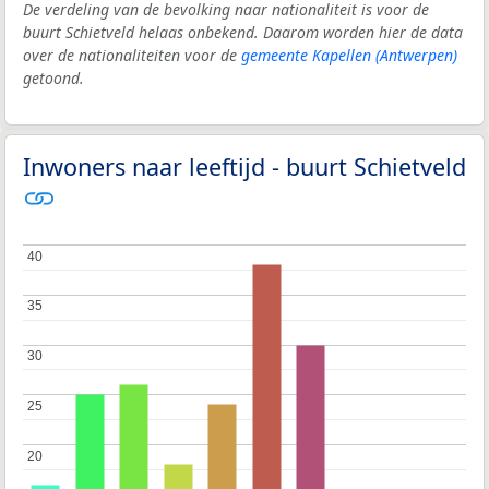
De verdeling van de bevolking naar nationaliteit is voor de
buurt Schietveld helaas onbekend. Daarom worden hier de data
over de nationaliteiten voor de
gemeente Kapellen (Antwerpen)
getoond.
Inwoners naar leeftijd - buurt Schietveld
40
40
35
35
30
30
25
25
20
20