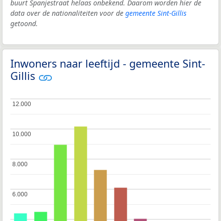
buurt Spanjestraat helaas onbekend. Daarom worden hier de
data over de nationaliteiten voor de
gemeente Sint-Gillis
getoond.
Inwoners naar leeftijd - gemeente Sint-
Gillis
12.000
12.000
10.000
10.000
8.000
8.000
6.000
6.000