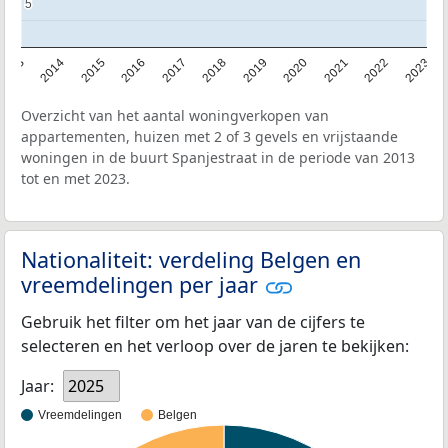
5
5
2013
2014
2015
2016
2017
2018
2019
2020
2021
2022
2023
Overzicht van het aantal woningverkopen van
appartementen, huizen met 2 of 3 gevels en vrijstaande
woningen in de buurt Spanjestraat in de periode van 2013
tot en met 2023.
Nationaliteit: verdeling Belgen en
vreemdelingen per jaar
Gebruik het filter om het jaar van de cijfers te
selecteren en het verloop over de jaren te bekijken:
Jaar:
2025
Vreemdelingen
Belgen