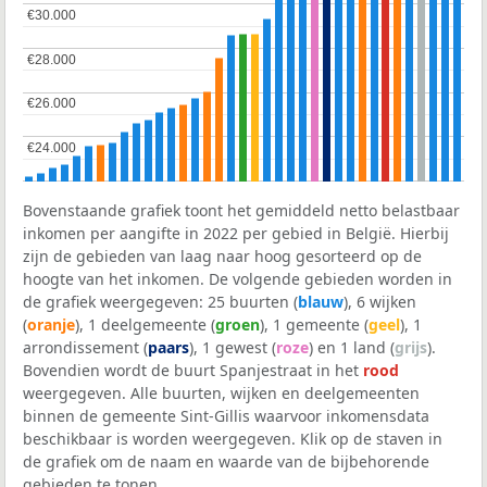
€30.000
€30.000
€28.000
€28.000
€26.000
€26.000
€24.000
€24.000
Bovenstaande grafiek toont het gemiddeld netto belastbaar
inkomen per aangifte in 2022 per gebied in België. Hierbij
zijn de gebieden van laag naar hoog gesorteerd op de
hoogte van het inkomen. De volgende gebieden worden in
de grafiek weergegeven: 25 buurten (
blauw
), 6 wijken
(
oranje
), 1 deelgemeente (
groen
), 1 gemeente (
geel
), 1
arrondissement (
paars
), 1 gewest (
roze
) en 1 land (
grijs
).
Bovendien wordt de buurt Spanjestraat in het
rood
weergegeven. Alle buurten, wijken en deelgemeenten
binnen de gemeente Sint-Gillis waarvoor inkomensdata
beschikbaar is worden weergegeven. Klik op de staven in
de grafiek om de naam en waarde van de bijbehorende
gebieden te tonen.