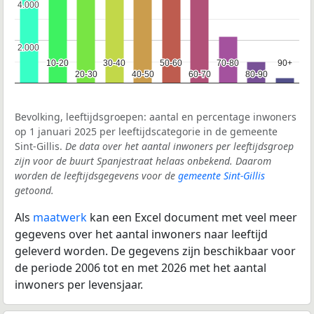
4.000
4.000
2.000
2.000
10-20
10-20
30-40
30-40
50-60
50-60
70-80
70-80
90+
90+
20-30
20-30
40-50
40-50
60-70
60-70
80-90
80-90
Bevolking, leeftijdsgroepen: aantal en percentage inwoners
op 1 januari 2025 per leeftijdscategorie in de gemeente
Sint-Gillis.
De data over het aantal inwoners per leeftijdsgroep
zijn voor de buurt Spanjestraat helaas onbekend. Daarom
worden de leeftijdsgegevens voor de
gemeente Sint-Gillis
getoond.
Als
maatwerk
kan een Excel document met veel meer
gegevens over het aantal inwoners naar leeftijd
geleverd worden. De gegevens zijn beschikbaar voor
de periode 2006 tot en met 2026 met het aantal
inwoners per levensjaar.