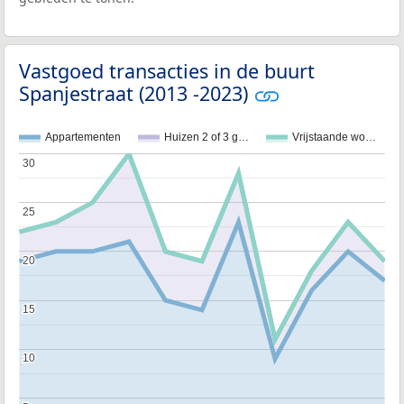
Vastgoed transacties in de buurt
Spanjestraat (2013 -2023)
Appartementen
Huizen 2 of 3 g…
Vrijstaande wo…
30
30
25
25
20
20
15
15
10
10