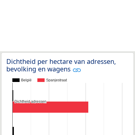
Dichtheid per hectare van adressen,
bevolking en wagens
België
Spanjestraat
Dichtheid adressen
Dichtheid adressen