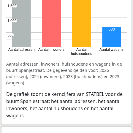
1.500
1.500
1.000
1.000
683
500
500
Aantal adressen
Aantal inwoners
Aantal
Aantal wagens
huishoudens
Aantal adressen, inwoners, huishoudens en wagens in de
buurt Spanjestraat. De gegevens gelden voor: 2026
(adressen), 2024 (inwoners), 2023 (huishoudens) en 2023
(wagens).
De grafiek toont de kerncijfers van STATBEL voor de
buurt Spanjestraat: het aantal adressen, het aantal
inwoners, het aantal huishoudens en het aantal
wagens.