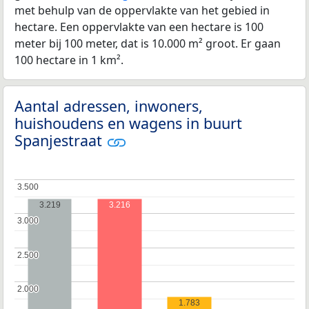
met behulp van de oppervlakte van het gebied in
hectare. Een oppervlakte van een hectare is 100
meter bij 100 meter, dat is 10.000 m² groot. Er gaan
100 hectare in 1 km².
Aantal adressen, inwoners,
huishoudens en wagens in buurt
Spanjestraat
3.500
3.500
3.219
3.216
3.000
3.000
2.500
2.500
2.000
2.000
1.783