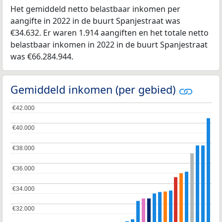
Het gemiddeld netto belastbaar inkomen per
aangifte in 2022 in de buurt Spanjestraat was
€34.632. Er waren 1.914 aangiften en het totale netto
belastbaar inkomen in 2022 in de buurt Spanjestraat
was €66.284.944.
Gemiddeld inkomen (per gebied)
€42.000
€42.000
€40.000
€40.000
€38.000
€38.000
€36.000
€36.000
€34.000
€34.000
€32.000
€32.000