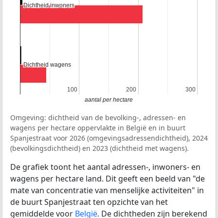
Dichtheid inwoners
Dichtheid inwoners
Dichtheid wagens
Dichtheid wagens
100
100
200
200
300
300
aantal per hectare
Omgeving: dichtheid van de bevolking-, adressen- en
wagens per hectare oppervlakte in België en in buurt
Spanjestraat voor 2026 (omgevingsadressendichtheid), 2024
(bevolkingsdichtheid) en 2023 (dichtheid met wagens).
De grafiek toont het aantal adressen-, inwoners- en
wagens per hectare land. Dit geeft een beeld van "de
mate van concentratie van menselijke activiteiten" in
de buurt Spanjestraat ten opzichte van het
gemiddelde voor
België
. De dichtheden zijn berekend