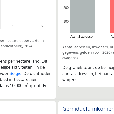
200
200
100
100
4
4
5
5
Aantal adressen
Aa
er hectare oppervlakte in
endichtheid), 2024
Aantal adressen, inwoners, h
gegevens gelden voor: 2026 (a
(wagens).
ens per hectare land. Dit
ijke activiteiten" in de
De grafiek toont de kernci
 voor
België
. De dichtheden
aantal adressen, het aanta
bied in hectare. Een
wagens.
at is 10.000 m² groot. Er
Gemiddeld inkomen