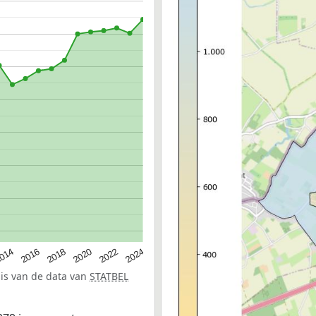
014
2016
2018
2020
2022
2024
sis van de data van
STATBEL