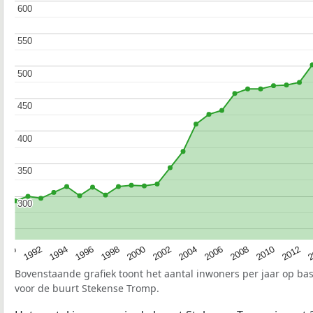
600
600
550
550
500
500
450
450
400
400
350
350
300
300
1990
1992
1994
1996
1998
2000
2002
2004
2006
2008
2010
2012
2
Bovenstaande grafiek toont het aantal inwoners per jaar op ba
voor de buurt Stekense Tromp.