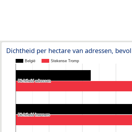
Dichtheid per hectare van adressen, bev
België
Stekense Tromp
Dichtheid adressen
Dichtheid adressen
Dichtheid inwoners
Dichtheid inwoners