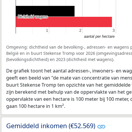
Dichtheid wagens
Dichtheid wagens
1
1
2
2
3
3
aantal per hectare
Omgeving: dichtheid van de bevolking-, adressen- en wagens p
België en in buurt Stekense Tromp voor 2026 (omgevingsadress
(bevolkingsdichtheid) en 2023 (dichtheid met wagens).
De grafiek toont het aantal adressen-, inwoners- en wag
geeft een beeld van "de mate van concentratie van mensel
buurt Stekense Tromp ten opzichte van het gemiddelde
zijn berekend met behulp van de oppervlakte van het ge
oppervlakte van een hectare is 100 meter bij 100 meter, d
gaan 100 hectare in 1 km².
Gemiddeld inkomen (€52.569)