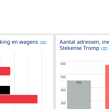
olking en wagens
Aantal adressen, in
Stekense Tromp
600
600
500
500
455
400
400
300
300