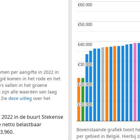
€60.000
€60.000
€50.000
€50.000
€40.000
€40.000
€30.000
€30.000
men per aangifte in 2022 in
gië komen in het rode en het
€20.000
€20.000
s vallen in het groene
j zijn alle waarden van laag
 Zie
deze uitleg
over het
€10.000
€10.000
 2022 in de buurt Stekense
e netto belastbaar
Bovenstaande grafiek toont h
3.960.
per gebied in België. Hierbij