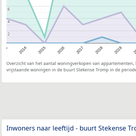
6
6
4
4
2
2
2015
2
2017
2014
2019
2016
2013
2018
Overzicht van het aantal woningverkopen van appartementen, h
vrijstaande woningen in de buurt Stekense Tromp in de periode
Inwoners naar leeftijd - buurt Stekense 