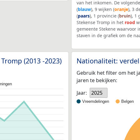
van het inkomen. De volgende
(
blauw
), 9 wijken (
oranje
), 3 
(
paars
), 1 provincie (
bruin
), 1
Stekense Tromp in het
rood
we
gemeente Stekene waarvoor i
staven in de grafiek om de n
 Tromp (2013 -2023)
Nationaliteit: verd
Gebruik het filter om het j
jaren te bekijken:
oningen
Jaar:
2025
Vreemdelingen
Belgen