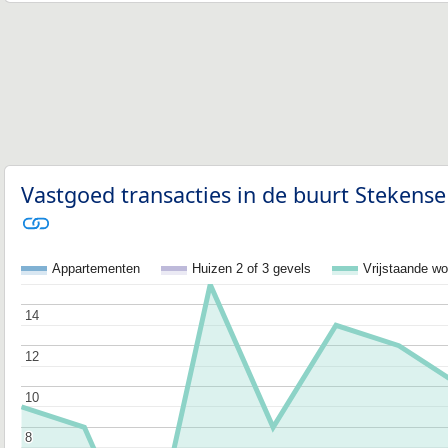
Vastgoed transacties in de buurt Stekense
Appartementen
Huizen 2 of 3 gevels
Vrijstaande w
14
14
12
12
10
10
8
8