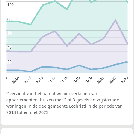
100
100
80
80
60
60
40
40
20
20
2013
2014
2015
2016
2017
2018
2019
2020
2021
2022
2023
Overzicht van het aantal woningverkopen van
appartementen, huizen met 2 of 3 gevels en vrijstaande
woningen in de deelgemeente Lochristi in de periode van
2013 tot en met 2023.