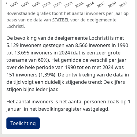
2023
1990
1993
1996
1999
2002
2005
2008
2011
2014
2017
2020
Bovenstaande grafiek toont het aantal inwoners per jaar op
basis van de data van
STATBEL
voor de deelgemeente
Lochristi.
De bevolking van de deelgemeente Lochristi is met
5.129 inwoners gestegen van 8.566 inwoners in 1990
tot 13.695 inwoners in 2024 (dat is een zeer grote
toename van 60%). Het gemiddelde verschil per jaar
over de hele periode van 1990 tot en met 2024 was
151 inwoners (1,39%). De ontwikkeling van de data in
de tijd volgt een duidelijk stijgende trend: De cijfers
stijgen bijna ieder jaar.
Het aantal inwoners is het aantal personen zoals op 1
januari in het bevolkingsregister vastgelegd.
Toelichting