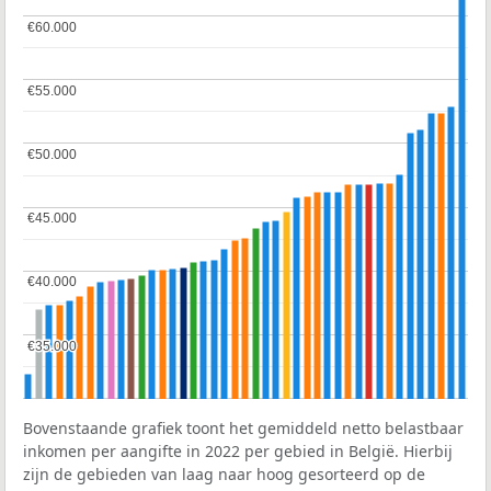
€60.000
€60.000
€55.000
€55.000
€50.000
€50.000
€45.000
€45.000
€40.000
€40.000
€35.000
€35.000
Bovenstaande grafiek toont het gemiddeld netto belastbaar
inkomen per aangifte in 2022 per gebied in België. Hierbij
zijn de gebieden van laag naar hoog gesorteerd op de