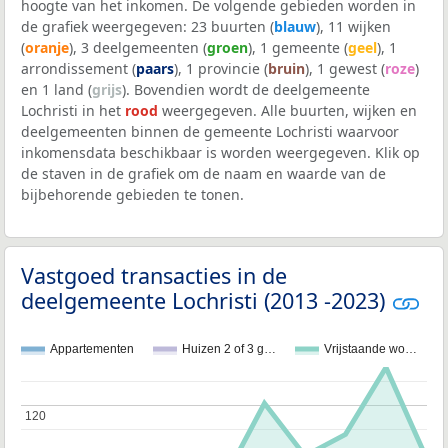
hoogte van het inkomen. De volgende gebieden worden in
de grafiek weergegeven: 23 buurten (
blauw
), 11 wijken
(
oranje
), 3 deelgemeenten (
groen
), 1 gemeente (
geel
), 1
arrondissement (
paars
), 1 provincie (
bruin
), 1 gewest (
roze
)
en 1 land (
grijs
). Bovendien wordt de deelgemeente
Lochristi in het
rood
weergegeven. Alle buurten, wijken en
deelgemeenten binnen de gemeente Lochristi waarvoor
inkomensdata beschikbaar is worden weergegeven. Klik op
de staven in de grafiek om de naam en waarde van de
bijbehorende gebieden te tonen.
Vastgoed transacties in de
deelgemeente Lochristi (2013 -2023)
Appartementen
Huizen 2 of 3 g…
Vrijstaande wo…
120
120