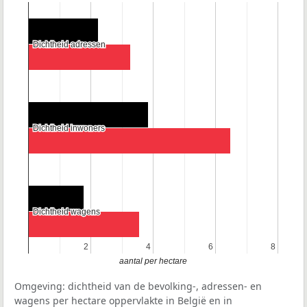
Dichtheid adressen
Dichtheid adressen
Dichtheid inwoners
Dichtheid inwoners
Dichtheid wagens
Dichtheid wagens
2
2
4
4
6
6
8
8
aantal per hectare
Omgeving: dichtheid van de bevolking-, adressen- en
wagens per hectare oppervlakte in België en in