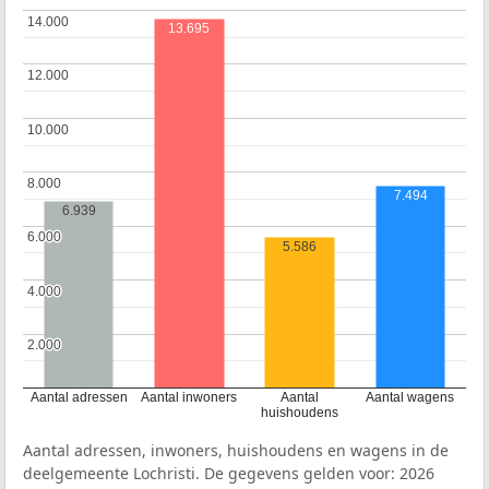
14.000
14.000
13.695
12.000
12.000
10.000
10.000
8.000
8.000
7.494
6.939
6.000
6.000
5.586
4.000
4.000
2.000
2.000
Aantal adressen
Aantal inwoners
Aantal
Aantal wagens
huishoudens
Aantal adressen, inwoners, huishoudens en wagens in de
deelgemeente Lochristi. De gegevens gelden voor: 2026