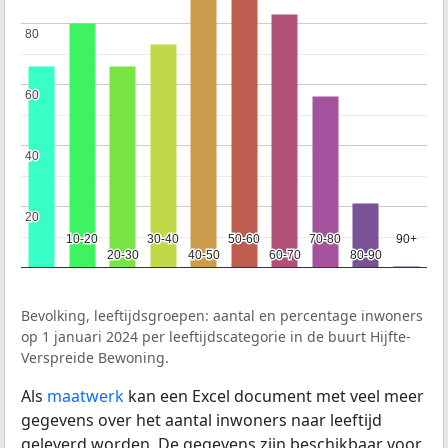
80
80
60
60
40
40
20
20
10-20
10-20
30-40
30-40
50-60
50-60
70-80
70-80
90+
90+
20-30
20-30
40-50
40-50
60-70
60-70
80-90
80-90
Bevolking, leeftijdsgroepen: aantal en percentage inwoners
op 1 januari 2024 per leeftijdscategorie in de buurt Hijfte-
Verspreide Bewoning.
Als
maatwerk
kan een Excel document met veel meer
gegevens over het aantal inwoners naar leeftijd
geleverd worden. De gegevens zijn beschikbaar voor