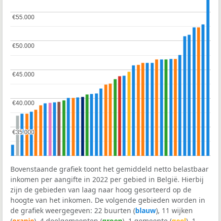
€55.000
€55.000
€50.000
€50.000
€45.000
€45.000
€40.000
€40.000
€35.000
€35.000
Bovenstaande grafiek toont het gemiddeld netto belastbaar
inkomen per aangifte in 2022 per gebied in België. Hierbij
zijn de gebieden van laag naar hoog gesorteerd op de
hoogte van het inkomen. De volgende gebieden worden in
de grafiek weergegeven: 22 buurten (
blauw
), 11 wijken
(
oranje
), 4 deelgemeenten (
groen
), 1 gemeente (
geel
), 1