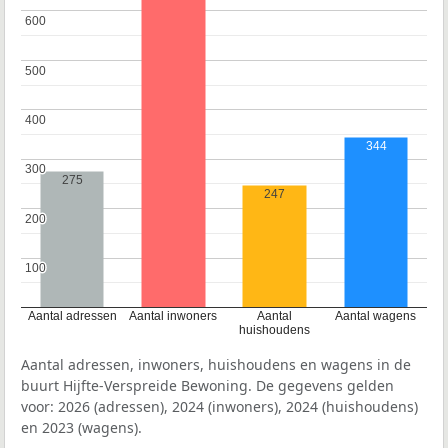
600
600
500
500
400
400
344
300
300
275
247
200
200
100
100
Aantal adressen
Aantal inwoners
Aantal
Aantal wagens
huishoudens
Aantal adressen, inwoners, huishoudens en wagens in de
buurt Hijfte-Verspreide Bewoning. De gegevens gelden
voor: 2026 (adressen), 2024 (inwoners), 2024 (huishoudens)
en 2023 (wagens).