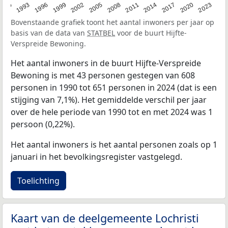
2023
1990
1993
1996
1999
2002
2005
2008
2011
2014
2017
2020
Bovenstaande grafiek toont het aantal inwoners per jaar op
basis van de data van
STATBEL
voor de buurt Hijfte-
Verspreide Bewoning.
Het aantal inwoners in de buurt Hijfte-Verspreide
Bewoning is met 43 personen gestegen van 608
personen in 1990 tot 651 personen in 2024 (dat is een
stijging van 7,1%). Het gemiddelde verschil per jaar
over de hele periode van 1990 tot en met 2024 was 1
persoon (0,22%).
Het aantal inwoners is het aantal personen zoals op 1
januari in het bevolkingsregister vastgelegd.
Toelichting
Kaart van de deelgemeente Lochristi