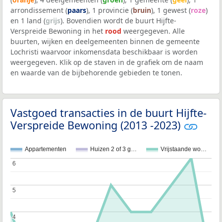
arrondissement (
paars
), 1 provincie (
bruin
), 1 gewest (
roze
)
en 1 land (
grijs
). Bovendien wordt de buurt Hijfte-
Verspreide Bewoning in het
rood
weergegeven. Alle
buurten, wijken en deelgemeenten binnen de gemeente
Lochristi waarvoor inkomensdata beschikbaar is worden
weergegeven. Klik op de staven in de grafiek om de naam
en waarde van de bijbehorende gebieden te tonen.
Vastgoed transacties in de buurt Hijfte-
Verspreide Bewoning (2013 -2023)
Appartementen
Huizen 2 of 3 g…
Vrijstaande wo…
6
6
5
5
4
4