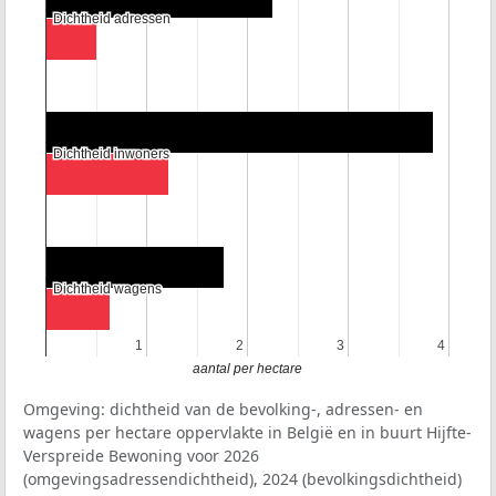
Dichtheid adressen
Dichtheid adressen
Dichtheid inwoners
Dichtheid inwoners
Dichtheid wagens
Dichtheid wagens
1
1
2
2
3
3
4
4
aantal per hectare
Omgeving: dichtheid van de bevolking-, adressen- en
wagens per hectare oppervlakte in België en in buurt Hijfte-
Verspreide Bewoning voor 2026
(omgevingsadressendichtheid), 2024 (bevolkingsdichtheid)