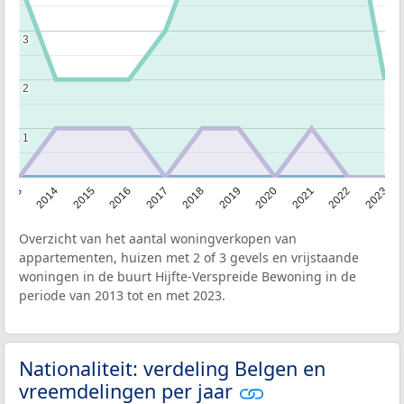
3
3
2
2
1
1
2013
2014
2015
2016
2017
2018
2019
2020
2021
2022
2023
Overzicht van het aantal woningverkopen van
appartementen, huizen met 2 of 3 gevels en vrijstaande
woningen in de buurt Hijfte-Verspreide Bewoning in de
periode van 2013 tot en met 2023.
Nationaliteit: verdeling Belgen en
vreemdelingen per jaar