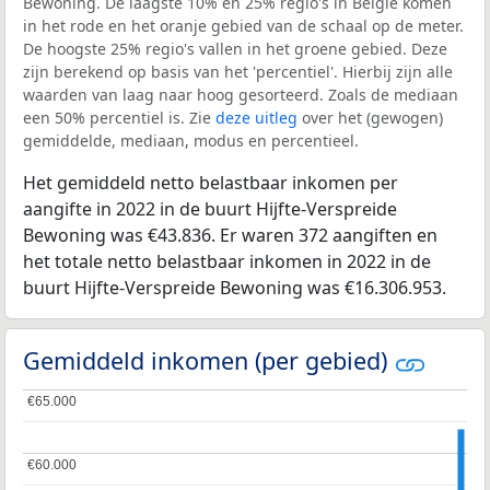
Bewoning. De laagste 10% en 25% regio's in België komen
in het rode en het oranje gebied van de schaal op de meter.
De hoogste 25% regio's vallen in het groene gebied. Deze
zijn berekend op basis van het 'percentiel'. Hierbij zijn alle
waarden van laag naar hoog gesorteerd. Zoals de mediaan
een 50% percentiel is. Zie
deze uitleg
over het (gewogen)
gemiddelde, mediaan, modus en percentieel.
Het gemiddeld netto belastbaar inkomen per
aangifte in 2022 in de buurt Hijfte-Verspreide
Bewoning was €43.836. Er waren 372 aangiften en
het totale netto belastbaar inkomen in 2022 in de
buurt Hijfte-Verspreide Bewoning was €16.306.953.
Gemiddeld inkomen (per gebied)
€65.000
€65.000
€60.000
€60.000