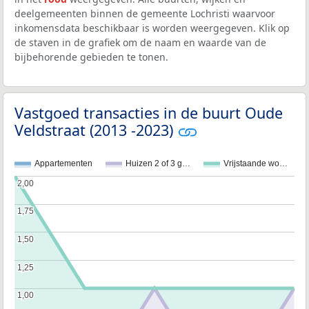
deelgemeenten binnen de gemeente Lochristi waarvoor
inkomensdata beschikbaar is worden weergegeven. Klik op
de staven in de grafiek om de naam en waarde van de
bijbehorende gebieden te tonen.
Vastgoed transacties in de buurt Oude
Veldstraat (2013 -2023)
Appartementen
Huizen 2 of 3 g…
Vrijstaande wo…
2,00
2,00
1,75
1,75
1,50
1,50
1,25
1,25
1,00
1,00