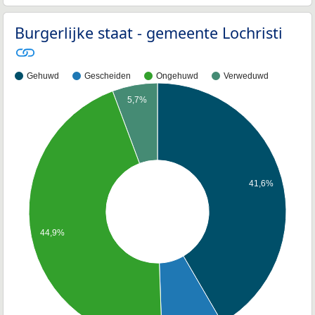
Burgerlijke staat - gemeente Lochristi
Gehuwd
Gescheiden
Ongehuwd
Verweduwd
5,7%
41,6%
44,9%