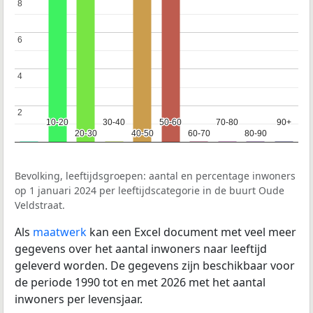
8
8
6
6
4
4
2
2
10-20
10-20
30-40
30-40
50-60
50-60
70-80
70-80
90+
90+
20-30
20-30
40-50
40-50
60-70
60-70
80-90
80-90
Bevolking, leeftijdsgroepen: aantal en percentage inwoners
op 1 januari 2024 per leeftijdscategorie in de buurt Oude
Veldstraat.
Als
maatwerk
kan een Excel document met veel meer
gegevens over het aantal inwoners naar leeftijd
geleverd worden. De gegevens zijn beschikbaar voor
de periode 1990 tot en met 2026 met het aantal
inwoners per levensjaar.