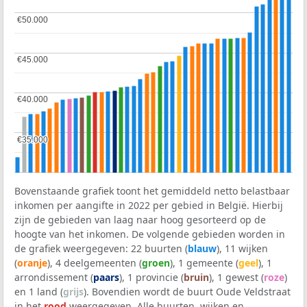
€50.000
€50.000
€45.000
€45.000
€40.000
€40.000
€35.000
€35.000
Bovenstaande grafiek toont het gemiddeld netto belastbaar
inkomen per aangifte in 2022 per gebied in België. Hierbij
zijn de gebieden van laag naar hoog gesorteerd op de
hoogte van het inkomen. De volgende gebieden worden in
de grafiek weergegeven: 22 buurten (
blauw
), 11 wijken
(
oranje
), 4 deelgemeenten (
groen
), 1 gemeente (
geel
), 1
arrondissement (
paars
), 1 provincie (
bruin
), 1 gewest (
roze
)
en 1 land (
grijs
). Bovendien wordt de buurt Oude Veldstraat
in het
rood
weergegeven. Alle buurten, wijken en