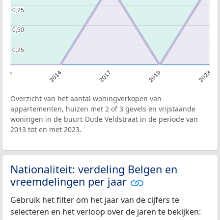
0,75
0,75
0,50
0,50
0,25
0,25
2013
2014
2017
2019
2023
Overzicht van het aantal woningverkopen van
appartementen, huizen met 2 of 3 gevels en vrijstaande
woningen in de buurt Oude Veldstraat in de periode van
2013 tot en met 2023.
Nationaliteit: verdeling Belgen en
vreemdelingen per jaar
Gebruik het filter om het jaar van de cijfers te
selecteren en het verloop over de jaren te bekijken: