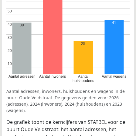
50
50
41
40
40
39
30
30
25
20
20
10
10
Aantal adressen
Aantal inwoners
Aantal
Aantal wagens
huishoudens
Aantal adressen, inwoners, huishoudens en wagens in de
buurt Oude Veldstraat. De gegevens gelden voor: 2026
(adressen), 2024 (inwoners), 2024 (huishoudens) en 2023
(wagens).
De grafiek toont de kerncijfers van STATBEL voor de
buurt Oude Veldstraat: het aantal adressen, het