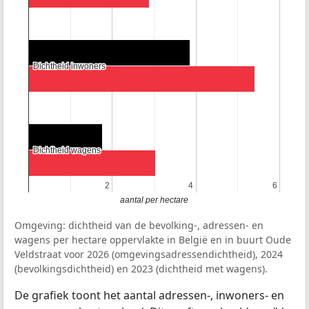
Dichtheid inwoners
Dichtheid inwoners
Dichtheid wagens
Dichtheid wagens
2
2
4
4
6
6
aantal per hectare
Omgeving: dichtheid van de bevolking-, adressen- en
wagens per hectare oppervlakte in België en in buurt Oude
Veldstraat voor 2026 (omgevingsadressendichtheid), 2024
(bevolkingsdichtheid) en 2023 (dichtheid met wagens).
De grafiek toont het aantal adressen-, inwoners- en