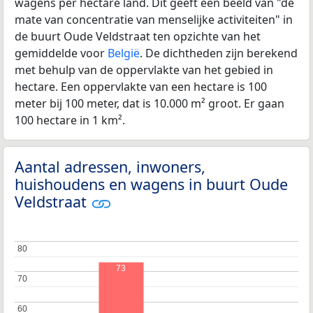
wagens per hectare land. Dit geeft een beeld van "de
mate van concentratie van menselijke activiteiten" in
de buurt Oude Veldstraat ten opzichte van het
gemiddelde voor
België
. De dichtheden zijn berekend
met behulp van de oppervlakte van het gebied in
hectare. Een oppervlakte van een hectare is 100
meter bij 100 meter, dat is 10.000 m² groot. Er gaan
100 hectare in 1 km².
Aantal adressen, inwoners,
huishoudens en wagens in buurt Oude
Veldstraat
80
80
73
70
70
60
60