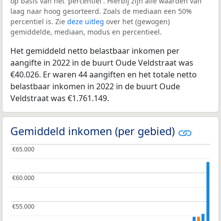
op basis van het 'percentiel'. Hierbij zijn alle waarden van
laag naar hoog gesorteerd. Zoals de mediaan een 50%
percentiel is. Zie
deze uitleg
over het (gewogen)
gemiddelde, mediaan, modus en percentieel.
Het gemiddeld netto belastbaar inkomen per
aangifte in 2022 in de buurt Oude Veldstraat was
€40.026. Er waren 44 aangiften en het totale netto
belastbaar inkomen in 2022 in de buurt Oude
Veldstraat was €1.761.149.
Gemiddeld inkomen (per gebied)
€65.000
€65.000
€60.000
€60.000
€55.000
€55.000