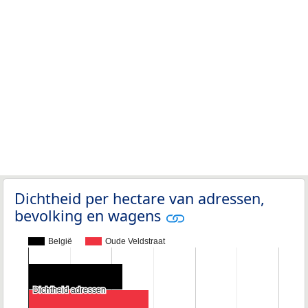
Dichtheid per hectare van adressen,
bevolking en wagens
België
Oude Veldstraat
Dichtheid adressen
Dichtheid adressen